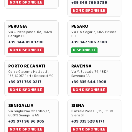
NON DISPONIBILE
+39 349 766 8789
NON DISPONIBILE
PERUGIA
PESARO
Via C. Piccolpasso, 1/A, 06128
Via Y. A. Gagarin, 61122 Pesaro
Perugia PG
PU
+39 344 058 1790
+39 347 906 7308
NON DISPONIBILE
DISPONIBILE
PORTO RECANATI
RAVENNA
Corso Giacomo Matteotti,
Via M. Bussato, 74, 48124
156, 62017 Porto Recanati MC
Ravenna RA
+39 071 759 0217
+39 335 544 1908
NON DISPONIBILE
NON DISPONIBILE
SENIGALLIA
SIENA
Via Guglielmo Oberdan, 17,
Piazzale Rosselli, 25, 53100
60019 Senigallia AN
Siena SI
+39 071 96 96 905
+39 335 528 6171
NON DISPONIBILE
NON DISPONIBILE