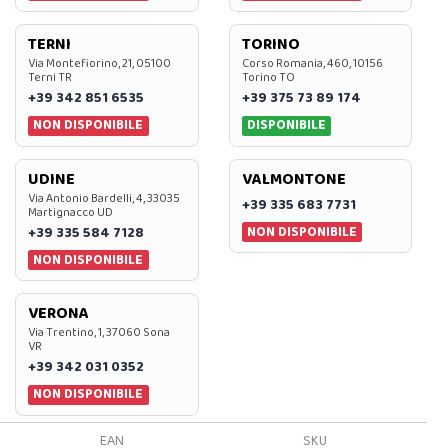
TERNI
TORINO
Via Montefiorino, 21, 05100
Corso Romania, 460, 10156
Terni TR
Torino TO
+39 342 851 6535
+39 375 73 89 174
NON DISPONIBILE
DISPONIBILE
UDINE
VALMONTONE
Via Antonio Bardelli, 4, 33035
+39 335 683 7731
Martignacco UD
NON DISPONIBILE
+39 335 584 7128
NON DISPONIBILE
VERONA
Via Trentino, 1, 37060 Sona
VR
+39 342 031 0352
NON DISPONIBILE
EAN
SKU