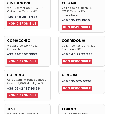
CIVITANOVA
CESENA
Via S. Costantino, 98, 62012
Via Leopoldo Lucchi, 335,
Civitanova Marche MC
47521 Cesena FC c.c.
montefiore
+39 349 28 11 427
+39 335 171 1900
NON DISPONIBILE
NON DISPONIBILE
COMACCHIO
CORRIDONIA
Via Valle Isola, 9, 44022
Via Enrico Mattei, 177, 62014
Comacchio FE
Corridonia MC
+39 342 502 3959
+39 340 77 27 938
NON DISPONIBILE
NON DISPONIBILE
FOLIGNO
GENOVA
Corso Camillo Benso Conte di
+39 335 675 6726
Cavour, 2, 06034 Foligno PG
NON DISPONIBILE
+39 0742 197 93 76
NON DISPONIBILE
JESI
TORINO