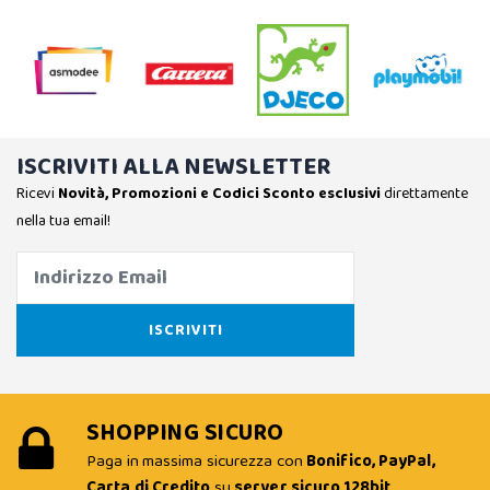
ISCRIVITI ALLA NEWSLETTER
Ricevi
Novità, Promozioni e Codici Sconto esclusivi
direttamente
nella tua email!
SHOPPING SICURO
Paga in massima sicurezza con
Bonifico, PayPal,
Carta di Credito
su
server sicuro 128bit
.