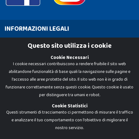
INFORMAZIONI LEGALI
Cookie Policy
Questo sito utilizza i cookie
Privacy Policy
Cookie Necessari
I cookie necessari contribuiscono a rendere fruibile il sito web
abilitandone funzionalità di base quali la navigazione sulle pagine e
l'accesso alle aree protette del sito. Il sito web non è in grado di
funzionare correttamente senza questi cookie. Questo cookie è usato
per distinguere tra umani e robot.
Cookie Statistici
Questi strumenti di tracciamento ci permettono di misurare il traffico
e analizzare il tuo comportamento con l'obiettivo di migliorare il
nostro servizio.
Dadi e Mattoncini è un brand di Giocabene Srl. Ogni riproduzione o utilizzo non
espressamente autorizzato è severamente vietato. Tutti i loghi, marchi,
brand elencati nel presente shop sono di proprietà dei rispettivi titolari.