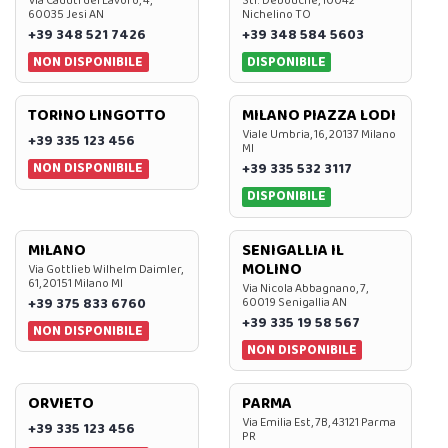
Via Caduti del Lavoro, 4,
Str. Debouchè, 10042
60035 Jesi AN
Nichelino TO
+39 348 521 7426
+39 348 584 5603
NON DISPONIBILE
DISPONIBILE
TORINO LINGOTTO
MILANO PIAZZA LODI
Viale Umbria, 16, 20137 Milano
+39 335 123 456
MI
NON DISPONIBILE
+39 335 532 3117
DISPONIBILE
MILANO
SENIGALLIA IL
MOLINO
Via Gottlieb Wilhelm Daimler,
61, 20151 Milano MI
Via Nicola Abbagnano, 7,
+39 375 833 6760
60019 Senigallia AN
+39 335 19 58 567
NON DISPONIBILE
NON DISPONIBILE
ORVIETO
PARMA
Via Emilia Est, 7B, 43121 Parma
+39 335 123 456
PR