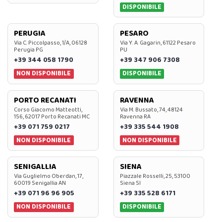
DISPONIBILE
PERUGIA
PESARO
Via C. Piccolpasso, 1/A, 06128
Via Y. A. Gagarin, 61122 Pesaro
Perugia PG
PU
+39 344 058 1790
+39 347 906 7308
NON DISPONIBILE
DISPONIBILE
PORTO RECANATI
RAVENNA
Corso Giacomo Matteotti,
Via M. Bussato, 74, 48124
156, 62017 Porto Recanati MC
Ravenna RA
+39 071 759 0217
+39 335 544 1908
NON DISPONIBILE
NON DISPONIBILE
SENIGALLIA
SIENA
Via Guglielmo Oberdan, 17,
Piazzale Rosselli, 25, 53100
60019 Senigallia AN
Siena SI
+39 071 96 96 905
+39 335 528 6171
NON DISPONIBILE
DISPONIBILE