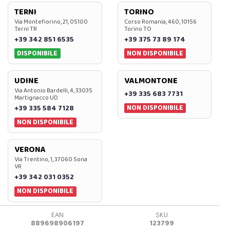
TERNI
TORINO
Via Montefiorino, 21, 05100
Corso Romania, 460, 10156
Terni TR
Torino TO
+39 342 851 6535
+39 375 73 89 174
DISPONIBILE
NON DISPONIBILE
UDINE
VALMONTONE
Via Antonio Bardelli, 4, 33035
+39 335 683 7731
Martignacco UD
NON DISPONIBILE
+39 335 584 7128
NON DISPONIBILE
VERONA
Via Trentino, 1, 37060 Sona
VR
+39 342 031 0352
NON DISPONIBILE
EAN
SKU
889698906197
123799