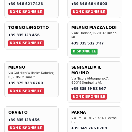
+39 348 521 7426
+39 348 584 5603
NON DISPONIBILE
NON DISPONIBILE
TORINO LINGOTTO
MILANO PIAZZA LODI
Viale Umbria, 16, 20137 Milano
+39 335 123 456
MI
NON DISPONIBILE
+39 335 532 3117
DISPONIBILE
MILANO
SENIGALLIA IL
MOLINO
Via Gottlieb Wilhelm Daimler,
61, 20151 Milano MI
Via Nicola Abbagnano, 7,
+39 375 833 6760
60019 Senigallia AN
+39 335 19 58 567
NON DISPONIBILE
NON DISPONIBILE
ORVIETO
PARMA
Via Emilia Est, 7B, 43121 Parma
+39 335 123 456
PR
NON DISPONIBILE
+39 349 766 8789