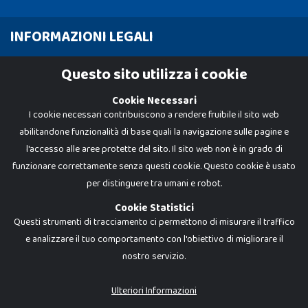
INFORMAZIONI LEGALI
Cookie Policy
Questo sito utilizza i cookie
Privacy Policy
Cookie Necessari
I cookie necessari contribuiscono a rendere fruibile il sito web
abilitandone funzionalità di base quali la navigazione sulle pagine e
l'accesso alle aree protette del sito. Il sito web non è in grado di
funzionare correttamente senza questi cookie. Questo cookie è usato
per distinguere tra umani e robot.
Cookie Statistici
Questi strumenti di tracciamento ci permettono di misurare il traffico
e analizzare il tuo comportamento con l'obiettivo di migliorare il
Dadi e Mattoncini è un brand di Giocabene Srl. Ogni riproduzione o utilizzo non
nostro servizio.
espressamente autorizzato è severamente vietato. Tutti i loghi, marchi,
brand elencati nel presente shop sono di proprietà dei rispettivi titolari.
I prezzi e le promozioni pubblicate potrebbero differire da quanto esposto in
Ulteriori Informazioni
negozio.