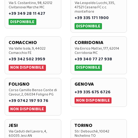
Via S. Costantino, 98, 62012
Via Leopoldo Lucchi, 335,
Civitanova Marche MC
47521 Cesena FC c.c.
montefiore
+39 349 28 11 427
+39 335 171 1900
DISPONIBILE
DISPONIBILE
COMACCHIO
CORRIDONIA
Via Valle Isola, 9, 44022
Via Enrico Mattei, 177, 62014
Comacchio FE
Corridonia MC
+39 342 502 3959
+39 340 77 27 938
NON DISPONIBILE
DISPONIBILE
FOLIGNO
GENOVA
Corso Camillo Benso Conte di
+39 335 675 6726
Cavour, 2, 06034 Foligno PG
NON DISPONIBILE
+39 0742 197 93 76
NON DISPONIBILE
JESI
TORINO
Via Caduti del Lavoro, 4,
Str. Debouchè, 10042
60035 Jesi AN
Nichelino TO