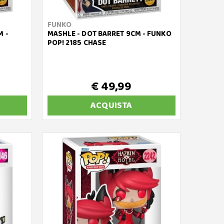
FUNKO
M -
MASHLE - DOT BARRET 9CM - FUNKO
POP! 2185 CHASE
€ 49,99
ACQUISTA