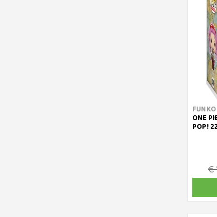
FUNKO
ONE PI
POP! 2
€ 