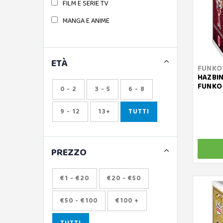
FILM E SERIE TV
MANGA E ANIME
ETÀ
FUNKO
HAZBIN
FUNKO 
0 - 2
3 - 5
6 - 8
9 - 12
13+
TUTTI
PREZZO
€1 - €20
€20 - €50
€50 - €100
€100 +