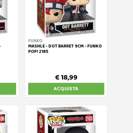
FUNKO
-
MASHLE - DOT BARRET 9CM - FUNKO
POP! 2185
€ 18,99
ACQUISTA