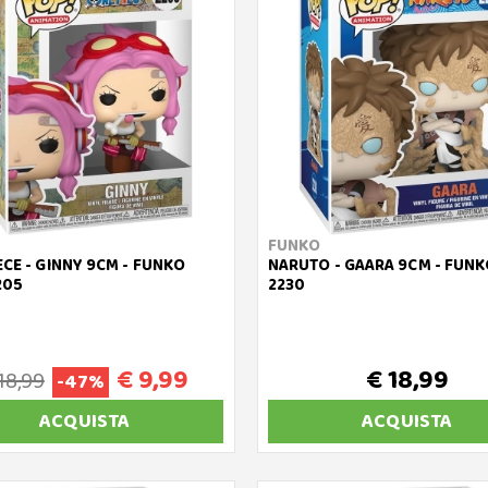
FUNKO
ECE - GINNY 9CM - FUNKO
NARUTO - GAARA 9CM - FUNK
205
2230
€ 9,99
€ 18,99
18,99
-47%
ACQUISTA
ACQUISTA