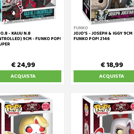
FUNKO
O.8 - KAIJU N.8
JOJO'S - JOSEPH & IGGY 9CM 
TROLLED) 9CM - FUNKO POP!
FUNKO POP! 2146
UPER
€ 24,99
€ 18,99
ACQUISTA
ACQUISTA