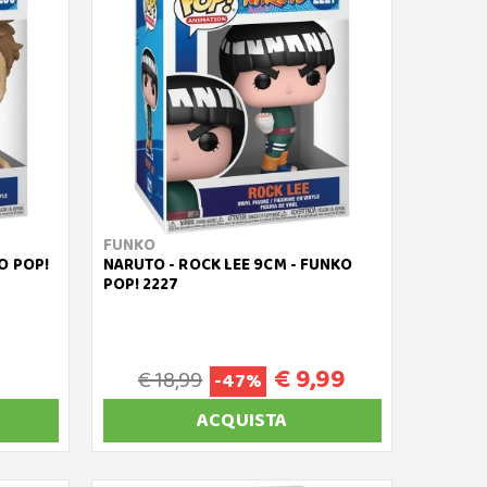
FUNKO
O POP!
NARUTO - ROCK LEE 9CM - FUNKO
POP! 2227
€ 9,99
€ 18,99
-47%
ACQUISTA