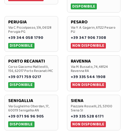
DISPONIBILE
PERUGIA
PESARO
Via C. Piccolpasso, 1/A, 06128
Via Y. A. Gagarin, 61122 Pesaro
Perugia PG
PU
+39 344 058 1790
+39 347 906 7308
DISPONIBILE
NON DISPONIBILE
PORTO RECANATI
RAVENNA
Corso Giacomo Matteotti,
Via M. Bussato, 74, 48124
156, 62017 Porto Recanati MC
Ravenna RA
+39 071 759 0217
+39 335 544 1908
DISPONIBILE
NON DISPONIBILE
SENIGALLIA
SIENA
Via Guglielmo Oberdan, 17,
Piazzale Rosselli, 25, 53100
60019 Senigallia AN
Siena SI
+39 071 96 96 905
+39 335 528 6171
DISPONIBILE
NON DISPONIBILE