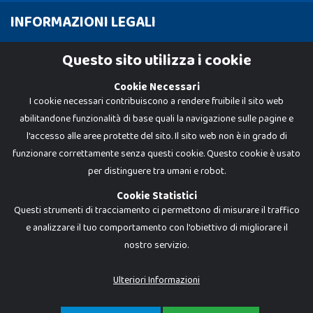
INFORMAZIONI LEGALI
Cookie Policy
Questo sito utilizza i cookie
Privacy Policy
Cookie Necessari
I cookie necessari contribuiscono a rendere fruibile il sito web
abilitandone funzionalità di base quali la navigazione sulle pagine e
l'accesso alle aree protette del sito. Il sito web non è in grado di
funzionare correttamente senza questi cookie. Questo cookie è usato
per distinguere tra umani e robot.
Cookie Statistici
Questi strumenti di tracciamento ci permettono di misurare il traffico
e analizzare il tuo comportamento con l'obiettivo di migliorare il
nostro servizio.
Dadi e Mattoncini è un brand di Giocabene Srl. Ogni riproduzione o utilizzo non
espressamente autorizzato è severamente vietato. Tutti i loghi, marchi,
brand elencati nel presente shop sono di proprietà dei rispettivi titolari.
I prezzi e le promozioni pubblicate potrebbero differire da quanto esposto in
Ulteriori Informazioni
negozio.
Giocabene Srl - via della Posta 8, 20123 Milano (MI)
P.IVA 02608090425 - REA AN201199 - C.S. 10.000 i.v.