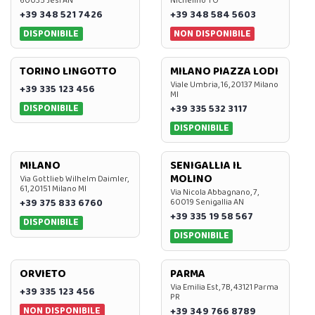
60035 Jesi AN
Nichelino TO
+39 348 521 7426
+39 348 584 5603
DISPONIBILE
NON DISPONIBILE
TORINO LINGOTTO
MILANO PIAZZA LODI
Viale Umbria, 16, 20137 Milano
+39 335 123 456
MI
DISPONIBILE
+39 335 532 3117
DISPONIBILE
MILANO
SENIGALLIA IL
MOLINO
Via Gottlieb Wilhelm Daimler,
61, 20151 Milano MI
Via Nicola Abbagnano, 7,
+39 375 833 6760
60019 Senigallia AN
+39 335 19 58 567
DISPONIBILE
DISPONIBILE
ORVIETO
PARMA
Via Emilia Est, 7B, 43121 Parma
+39 335 123 456
PR
NON DISPONIBILE
+39 349 766 8789