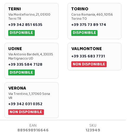
TERNI
TORINO
Via Montefiorino, 21, 05100
Corso Romania, 460, 10156
Terni TR
Torino TO
+39 342 851 6535
+39 375 73 89 174
DISPONIBILE
DISPONIBILE
UDINE
VALMONTONE
Via Antonio Bardelli, 4, 33035
+39 335 683 7731
Martignacco UD
NON DISPONIBILE
+39 335 584 7128
DISPONIBILE
VERONA
Via Trentino, 1, 37060 Sona
VR
+39 342 031 0352
NON DISPONIBILE
EAN
SKU
889698916646
123949