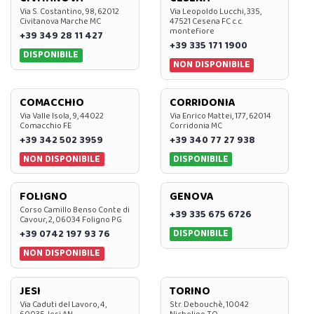
Via S. Costantino, 98, 62012
Via Leopoldo Lucchi, 335,
Civitanova Marche MC
47521 Cesena FC c.c.
montefiore
+39 349 28 11 427
+39 335 171 1900
DISPONIBILE
NON DISPONIBILE
COMACCHIO
CORRIDONIA
Via Valle Isola, 9, 44022
Via Enrico Mattei, 177, 62014
Comacchio FE
Corridonia MC
+39 342 502 3959
+39 340 77 27 938
NON DISPONIBILE
DISPONIBILE
FOLIGNO
GENOVA
Corso Camillo Benso Conte di
+39 335 675 6726
Cavour, 2, 06034 Foligno PG
DISPONIBILE
+39 0742 197 93 76
NON DISPONIBILE
JESI
TORINO
Via Caduti del Lavoro, 4,
Str. Debouchè, 10042