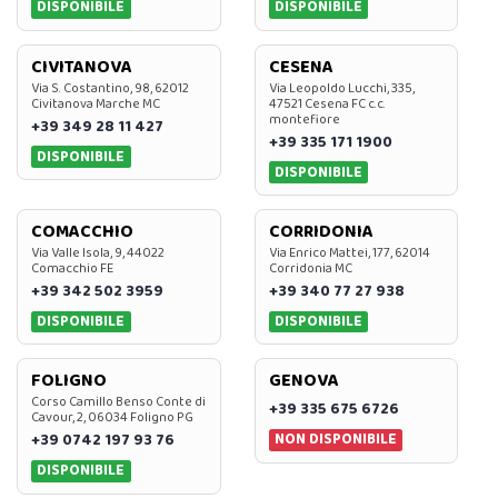
DISPONIBILE
DISPONIBILE
CIVITANOVA
CESENA
Via S. Costantino, 98, 62012
Via Leopoldo Lucchi, 335,
Civitanova Marche MC
47521 Cesena FC c.c.
montefiore
+39 349 28 11 427
+39 335 171 1900
DISPONIBILE
DISPONIBILE
COMACCHIO
CORRIDONIA
Via Valle Isola, 9, 44022
Via Enrico Mattei, 177, 62014
Comacchio FE
Corridonia MC
+39 342 502 3959
+39 340 77 27 938
DISPONIBILE
DISPONIBILE
FOLIGNO
GENOVA
Corso Camillo Benso Conte di
+39 335 675 6726
Cavour, 2, 06034 Foligno PG
NON DISPONIBILE
+39 0742 197 93 76
DISPONIBILE