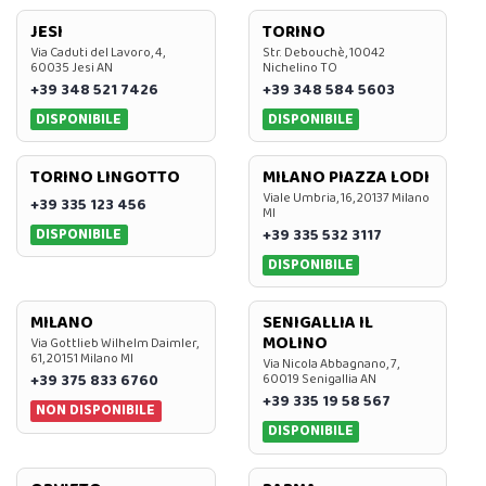
JESI
TORINO
Via Caduti del Lavoro, 4,
Str. Debouchè, 10042
60035 Jesi AN
Nichelino TO
+39 348 521 7426
+39 348 584 5603
DISPONIBILE
DISPONIBILE
TORINO LINGOTTO
MILANO PIAZZA LODI
Viale Umbria, 16, 20137 Milano
+39 335 123 456
MI
DISPONIBILE
+39 335 532 3117
DISPONIBILE
MILANO
SENIGALLIA IL
MOLINO
Via Gottlieb Wilhelm Daimler,
61, 20151 Milano MI
Via Nicola Abbagnano, 7,
+39 375 833 6760
60019 Senigallia AN
+39 335 19 58 567
NON DISPONIBILE
DISPONIBILE