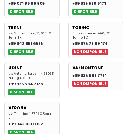
+39 071 96 96 905
+39 335 528 6171
DISPONIBILE
DISPONIBILE
TERNI
TORINO
Via Montefiorino, 21, 05100
Corso Romania, 460, 10156
Terni TR
Torino TO
+39 342 851 6535
+39 375 73 89 174
DISPONIBILE
NON DISPONIBILE
UDINE
VALMONTONE
Via Antonio Bardelli, 4, 33035
+39 335 683 7731
Martignacco UD
NON DISPONIBILE
+39 335 584 7128
DISPONIBILE
VERONA
Via Trentino, 1, 37060 Sona
VR
+39 342 031 0352
DISPONIBILE