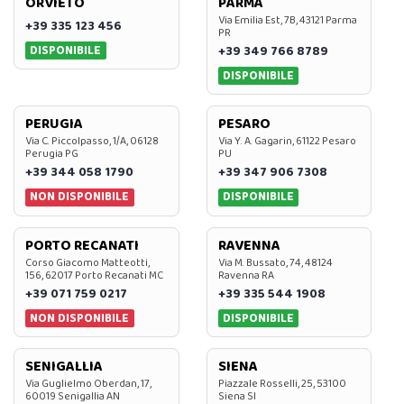
ORVIETO
PARMA
Via Emilia Est, 7B, 43121 Parma
+39 335 123 456
PR
DISPONIBILE
+39 349 766 8789
DISPONIBILE
PERUGIA
PESARO
Via C. Piccolpasso, 1/A, 06128
Via Y. A. Gagarin, 61122 Pesaro
Perugia PG
PU
+39 344 058 1790
+39 347 906 7308
NON DISPONIBILE
DISPONIBILE
PORTO RECANATI
RAVENNA
Corso Giacomo Matteotti,
Via M. Bussato, 74, 48124
156, 62017 Porto Recanati MC
Ravenna RA
+39 071 759 0217
+39 335 544 1908
NON DISPONIBILE
DISPONIBILE
SENIGALLIA
SIENA
Via Guglielmo Oberdan, 17,
Piazzale Rosselli, 25, 53100
60019 Senigallia AN
Siena SI