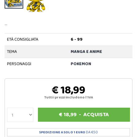
…
ETÀ CONSIGLIATA
6 - 99
TEMA
MANGA E ANIME
PERSONAGGI
POKEMON
€ 18,99
Tutti i prezzi includono l'IVA
€
18,99
-
ACQUISTA
SPEDIZIONE A SOLO 1 EURO
DA €50