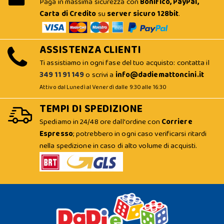
Paga in massima sicurezza con
Bonifico, PayPal,
Carta di Credito
su
server sicuro 128bit
.
ASSISTENZA CLIENTI
Ti assistiamo in ogni fase del tuo acquisto: contatta il
349 11 91 149
o scrivi a
info@dadiemattoncini.it
Attivo dal Lunedì al Venerdì dalle 9:30 alle 16:30
TEMPI DI SPEDIZIONE
Spediamo in 24/48 ore dall'ordine con
Corriere
Espresso
; potrebbero in ogni caso verificarsi ritardi
nella spedizione in caso di alto volume di acquisti.