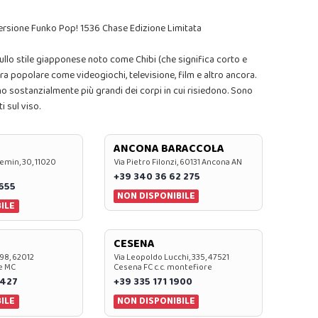
versione Funko Pop! 1536 Chase Edizione Limitata
ullo stile giapponese noto come Chibi (che significa corto e
a popolare come videogiochi, televisione, film e altro ancora.
no sostanzialmente più grandi dei corpi in cui risiedono. Sono
i sul viso.
ANCONA BARACCOLA
emin, 30, 11020
Via Pietro Filonzi, 60131 Ancona AN
+39 340 36 62 275
0655
NON DISPONIBILE
ILE
CESENA
 98, 62012
Via Leopoldo Lucchi, 335, 47521
e MC
Cesena FC c.c. montefiore
 427
+39 335 171 1900
ILE
NON DISPONIBILE