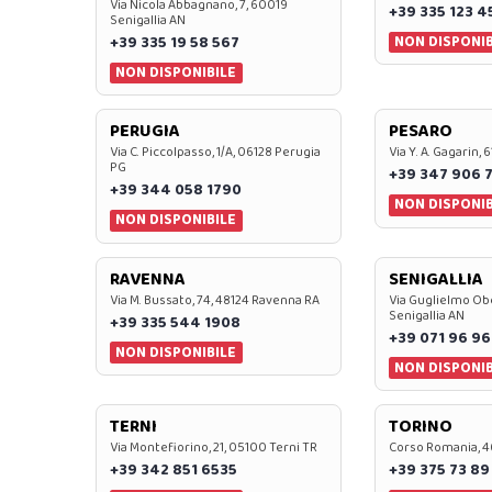
Via Nicola Abbagnano, 7, 60019
+39 335 123 4
Senigallia AN
NON DISPONIB
+39 335 19 58 567
NON DISPONIBILE
PERUGIA
PESARO
Via C. Piccolpasso, 1/A, 06128 Perugia
Via Y. A. Gagarin,
PG
+39 347 906 
+39 344 058 1790
NON DISPONIB
NON DISPONIBILE
RAVENNA
SENIGALLIA
Via M. Bussato, 74, 48124 Ravenna RA
Via Guglielmo Obe
Senigallia AN
+39 335 544 1908
+39 071 96 96
NON DISPONIBILE
NON DISPONIB
TERNI
TORINO
Via Montefiorino, 21, 05100 Terni TR
Corso Romania, 4
+39 342 851 6535
+39 375 73 89