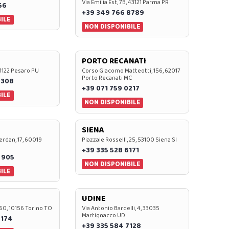
Via Emilia Est, 7B, 43121 Parma PR
56
+39 349 766 8789
ILE
NON DISPONIBILE
PORTO RECANATI
 61122 Pesaro PU
Corso Giacomo Matteotti, 156, 62017
Porto Recanati MC
7308
+39 071 759 0217
ILE
NON DISPONIBILE
SIENA
rdan, 17, 60019
Piazzale Rosselli, 25, 53100 Siena SI
+39 335 528 6171
 905
NON DISPONIBILE
ILE
UDINE
60, 10156 Torino TO
Via Antonio Bardelli, 4, 33035
Martignacco UD
 174
+39 335 584 7128