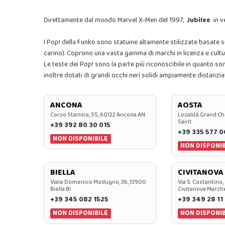
Direttamente dal mondo Marvel X-Men del 1997,
Jubilee
in 
I Pop! della Funko sono statuine altamente stilizzate basate s
carino). Coprono una vasta gamma di marchi in licenza e cultur
Le teste dei Pop! sono la parte più riconoscibile in quanto so
inoltre dotati di grandi occhi neri solidi ampiamente distanziat
ANCONA
AOSTA
Corso Stamira, 55, 60122 Ancona AN
Località Grand Ch
Saint
+39 392 80 30 015
+39 335 577 
NON DISPONIBILE
NON DISPONIB
BIELLA
CIVITANOVA
Viale Domenico Modugno, 3b, 13900
Via S. Costantino,
Biella BI
Civitanova March
+39 345 082 1525
+39 349 28 11
NON DISPONIBILE
NON DISPONIB