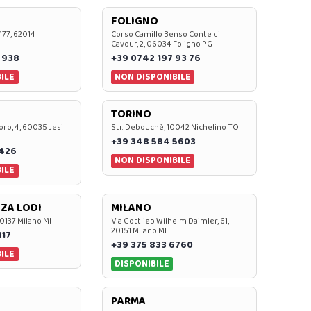
FOLIGNO
 177, 62014
Corso Camillo Benso Conte di
Cavour, 2, 06034 Foligno PG
 938
+39 0742 197 93 76
ILE
NON DISPONIBILE
TORINO
oro, 4, 60035 Jesi
Str. Debouchè, 10042 Nichelino TO
+39 348 584 5603
7426
NON DISPONIBILE
ILE
ZA LODI
MILANO
20137 Milano MI
Via Gottlieb Wilhelm Daimler, 61,
20151 Milano MI
117
+39 375 833 6760
ILE
DISPONIBILE
PARMA