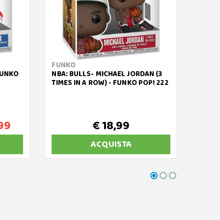
FUNKO
MINIX
FUNKO
NBA: BULLS- MICHAEL JORDAN (3
SQUID
TIMES IN A ROW) - FUNKO POP! 222
GUARD 
COLLE
99
€ 18,99
ACQUISTA