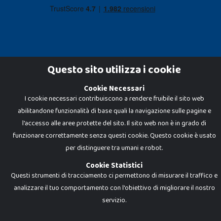
Questo sito utilizza i cookie
Cookie Necessari
Dadi e Mattoncini è un brand di Giocabene Srl. Ogni riproduzione o utilizzo non
I cookie necessari contribuiscono a rendere fruibile il sito web
espressamente autorizzato è severamente vietato. Tutti i loghi, marchi,
brand elencati nel presente shop sono di proprietà dei rispettivi titolari.
abilitandone funzionalità di base quali la navigazione sulle pagine e
I prezzi e le promozioni pubblicate potrebbero differire da quanto esposto in
negozio.
l'accesso alle aree protette del sito. Il sito web non è in grado di
Giocabene Srl - via della Posta 8, 20123 Milano (MI)
funzionare correttamente senza questi cookie. Questo cookie è usato
P.IVA 02608090425 - REA AN201199 - C.S. 10.000 i.v.
per distinguere tra umani e robot.
Cookie Statistici
Questi strumenti di tracciamento ci permettono di misurare il traffico e
analizzare il tuo comportamento con l'obiettivo di migliorare il nostro
servizio.