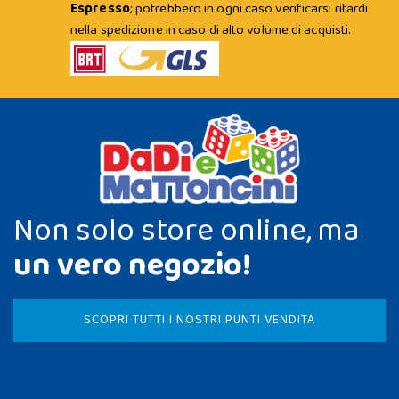
Espresso
; potrebbero in ogni caso verificarsi ritardi
nella spedizione in caso di alto volume di acquisti.
Non solo store online, ma
un vero negozio!
SCOPRI TUTTI I NOSTRI PUNTI VENDITA