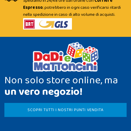
Spediamo in 24/48 ore dall'ordine con
Corriere
Espresso
; potrebbero in ogni caso verificarsi ritardi
nella spedizione in caso di alto volume di acquisti.
Non solo store online, ma
un vero negozio!
SCOPRI TUTTI I NOSTRI PUNTI VENDITA