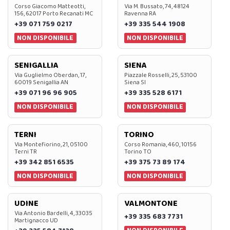
Corso Giacomo Matteotti,
Via M. Bussato, 74, 48124
156, 62017 Porto Recanati MC
Ravenna RA
+39 071 759 0217
+39 335 544 1908
NON DISPONIBILE
NON DISPONIBILE
SENIGALLIA
SIENA
Via Guglielmo Oberdan, 17,
Piazzale Rosselli, 25, 53100
60019 Senigallia AN
Siena SI
+39 071 96 96 905
+39 335 528 6171
NON DISPONIBILE
NON DISPONIBILE
TERNI
TORINO
Via Montefiorino, 21, 05100
Corso Romania, 460, 10156
Terni TR
Torino TO
+39 342 851 6535
+39 375 73 89 174
NON DISPONIBILE
NON DISPONIBILE
UDINE
VALMONTONE
Via Antonio Bardelli, 4, 33035
+39 335 683 7731
Martignacco UD