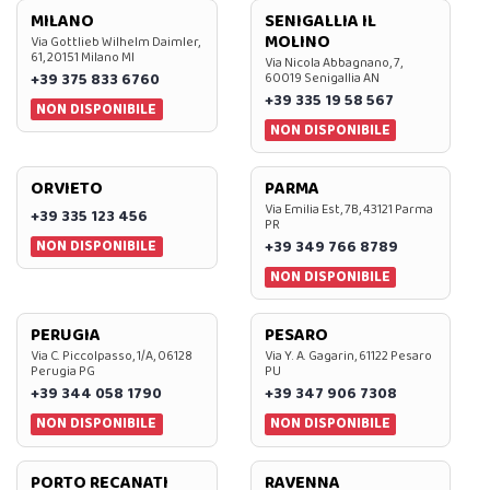
MILANO
SENIGALLIA IL
MOLINO
Via Gottlieb Wilhelm Daimler,
61, 20151 Milano MI
Via Nicola Abbagnano, 7,
+39 375 833 6760
60019 Senigallia AN
+39 335 19 58 567
NON DISPONIBILE
NON DISPONIBILE
ORVIETO
PARMA
Via Emilia Est, 7B, 43121 Parma
+39 335 123 456
PR
NON DISPONIBILE
+39 349 766 8789
NON DISPONIBILE
PERUGIA
PESARO
Via C. Piccolpasso, 1/A, 06128
Via Y. A. Gagarin, 61122 Pesaro
Perugia PG
PU
+39 344 058 1790
+39 347 906 7308
NON DISPONIBILE
NON DISPONIBILE
PORTO RECANATI
RAVENNA