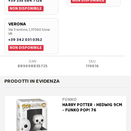
NON DISPONIBILE
+39 335 584 7128
NON DISPONIBILE
VERONA
Via Trentino, 1, 37060 Sona
VR
+39 342 031 0352
NON DISPONIBILE
EAN
SKU
889698835725
119616
PRODOTTI IN EVIDENZA
FUNKO
HARRY POTTER - HEDWIG 9CM
- FUNKO POP! 76