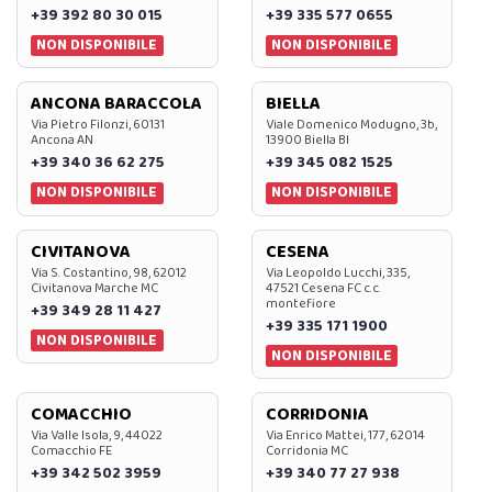
+39 392 80 30 015
+39 335 577 0655
NON DISPONIBILE
NON DISPONIBILE
ANCONA BARACCOLA
BIELLA
Via Pietro Filonzi, 60131
Viale Domenico Modugno, 3b,
Ancona AN
13900 Biella BI
+39 340 36 62 275
+39 345 082 1525
NON DISPONIBILE
NON DISPONIBILE
CIVITANOVA
CESENA
Via S. Costantino, 98, 62012
Via Leopoldo Lucchi, 335,
Civitanova Marche MC
47521 Cesena FC c.c.
montefiore
+39 349 28 11 427
+39 335 171 1900
NON DISPONIBILE
NON DISPONIBILE
COMACCHIO
CORRIDONIA
Via Valle Isola, 9, 44022
Via Enrico Mattei, 177, 62014
Comacchio FE
Corridonia MC
+39 342 502 3959
+39 340 77 27 938