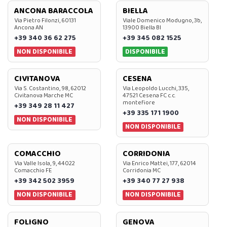
ANCONA BARACCOLA
BIELLA
Via Pietro Filonzi, 60131
Viale Domenico Modugno, 3b,
Ancona AN
13900 Biella BI
+39 340 36 62 275
+39 345 082 1525
NON DISPONIBILE
DISPONIBILE
CIVITANOVA
CESENA
Via S. Costantino, 98, 62012
Via Leopoldo Lucchi, 335,
Civitanova Marche MC
47521 Cesena FC c.c.
montefiore
+39 349 28 11 427
+39 335 171 1900
NON DISPONIBILE
NON DISPONIBILE
COMACCHIO
CORRIDONIA
Via Valle Isola, 9, 44022
Via Enrico Mattei, 177, 62014
Comacchio FE
Corridonia MC
+39 342 502 3959
+39 340 77 27 938
NON DISPONIBILE
NON DISPONIBILE
FOLIGNO
GENOVA