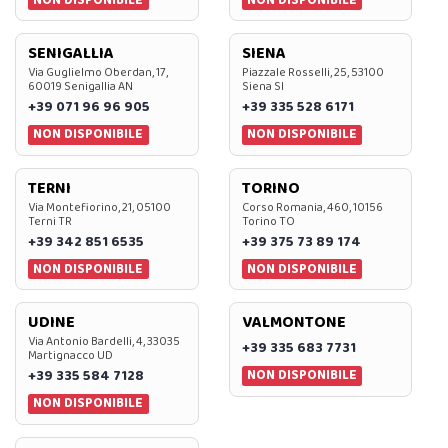
NON DISPONIBILE
NON DISPONIBILE
SENIGALLIA
SIENA
Via Guglielmo Oberdan, 17,
Piazzale Rosselli, 25, 53100
60019 Senigallia AN
Siena SI
+39 071 96 96 905
+39 335 528 6171
NON DISPONIBILE
NON DISPONIBILE
TERNI
TORINO
Via Montefiorino, 21, 05100
Corso Romania, 460, 10156
Terni TR
Torino TO
+39 342 851 6535
+39 375 73 89 174
NON DISPONIBILE
NON DISPONIBILE
UDINE
VALMONTONE
Via Antonio Bardelli, 4, 33035
+39 335 683 7731
Martignacco UD
NON DISPONIBILE
+39 335 584 7128
NON DISPONIBILE