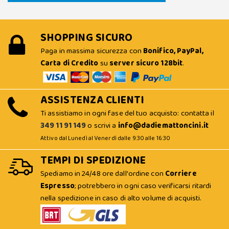
SHOPPING SICURO
Paga in massima sicurezza con
Bonifico, PayPal,
Carta di Credito
su
server sicuro 128bit
.
ASSISTENZA CLIENTI
Ti assistiamo in ogni fase del tuo acquisto: contatta il
349 11 91 149
o scrivi a
info@dadiemattoncini.it
Attivo dal Lunedì al Venerdì dalle 9:30 alle 16:30
TEMPI DI SPEDIZIONE
Spediamo in 24/48 ore dall'ordine con
Corriere
Espresso
; potrebbero in ogni caso verificarsi ritardi
nella spedizione in caso di alto volume di acquisti.