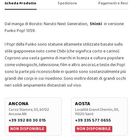
Scheda Prodotto
Spedizione
Pagamenti e Resi
Dal manga di Boruto: Naruto Next Generation,
Shinki
in versione
Funko Pop! 1359.
I Pop! della Funko sono statuine altamente stilizzate basate sullo
stile giapponese noto come Chibi (che significa corto e carino).
Coprono una vasta gamma di marchi in licenza e cultura popolare
come videogiochi, televisione, film e altro ancora.Le teste dei Pop!
sono la parte più riconoscibile in quanto sono sostanzialmente più
grandi dei corpi in cui risiedono. Sono inoltre dotati di grandi occhi
neri solidi ampiamente distanziati sul viso.
ANCONA
AOSTA
Corso Stamira, 55, 60122
Località Grand Chemin, 30,
Ancona AN
11020 Saint
+39 392 80 30 015
+39 335 577 0655
NON DISPONIBILE
NON DISPONIBILE