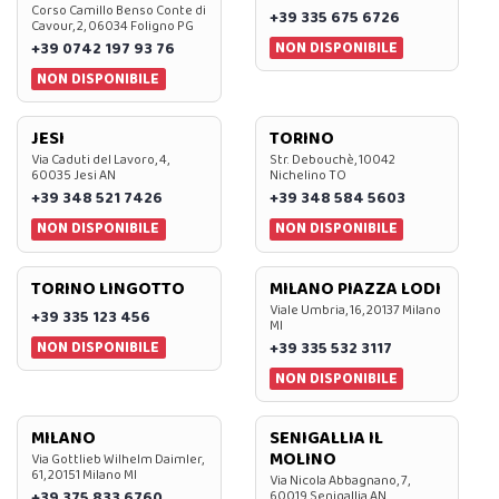
Corso Camillo Benso Conte di
+39 335 675 6726
Cavour, 2, 06034 Foligno PG
NON DISPONIBILE
+39 0742 197 93 76
NON DISPONIBILE
JESI
TORINO
Via Caduti del Lavoro, 4,
Str. Debouchè, 10042
60035 Jesi AN
Nichelino TO
+39 348 521 7426
+39 348 584 5603
NON DISPONIBILE
NON DISPONIBILE
TORINO LINGOTTO
MILANO PIAZZA LODI
Viale Umbria, 16, 20137 Milano
+39 335 123 456
MI
NON DISPONIBILE
+39 335 532 3117
NON DISPONIBILE
MILANO
SENIGALLIA IL
MOLINO
Via Gottlieb Wilhelm Daimler,
61, 20151 Milano MI
Via Nicola Abbagnano, 7,
+39 375 833 6760
60019 Senigallia AN