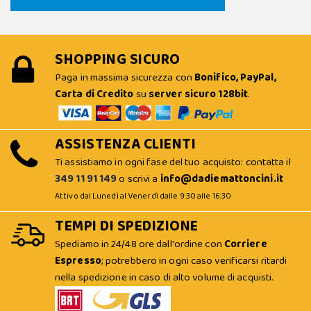
SHOPPING SICURO
Paga in massima sicurezza con
Bonifico, PayPal,
Carta di Credito
su
server sicuro 128bit
.
ASSISTENZA CLIENTI
Ti assistiamo in ogni fase del tuo acquisto: contatta il
349 11 91 149
o scrivi a
info@dadiemattoncini.it
Attivo dal Lunedì al Venerdì dalle 9:30 alle 16:30
TEMPI DI SPEDIZIONE
Spediamo in 24/48 ore dall'ordine con
Corriere
Espresso
; potrebbero in ogni caso verificarsi ritardi
nella spedizione in caso di alto volume di acquisti.