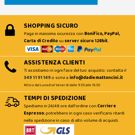
SHOPPING SICURO
Paga in massima sicurezza con
Bonifico, PayPal,
Carta di Credito
su
server sicuro 128bit
.
ASSISTENZA CLIENTI
Ti assistiamo in ogni fase del tuo acquisto: contatta il
349 11 91 149
o scrivi a
info@dadiemattoncini.it
Attivo dal Lunedì al Venerdì dalle 9:30 alle 16:30
TEMPI DI SPEDIZIONE
Spediamo in 24/48 ore dall'ordine con
Corriere
Espresso
; potrebbero in ogni caso verificarsi ritardi
nella spedizione in caso di alto volume di acquisti.