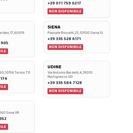
+39 071 759 0217
NON DISPONIBILE
SIENA
rdan, 17, 60019
Piazzale Rosselli, 25, 53100 Siena SI
+39 335 528 6171
 905
NON DISPONIBILE
ILE
UDINE
60, 10156 Torino TO
Via Antonio Bardelli, 4, 33035
Martignacco UD
 174
+39 335 584 7128
ILE
NON DISPONIBILE
37060 Sona VR
0352
ILE