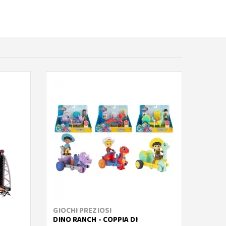
GIOCHI PREZIOSI
MGA 
DINO RANCH - COPPIA DI
MGA'S