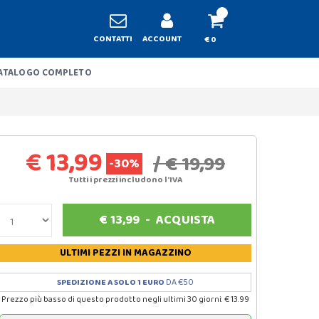
CONTATTI
ACCOUNT
€ 0
ATALOGO COMPLETO
€ 13,99
/ € 19,99
-30%
Tutti i prezzi includono l'IVA
€
13,99
-
ACQUISTA
ULTIMI PEZZI
IN MAGAZZINO
SPEDIZIONE A SOLO 1 EURO
DA €50
Prezzo più basso di questo prodotto negli ultimi 30 giorni: € 13.99