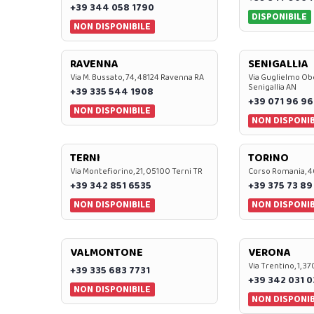
+39 344 058 1790
DISPONIBILE
NON DISPONIBILE
RAVENNA
SENIGALLIA
Via M. Bussato, 74, 48124 Ravenna RA
Via Guglielmo Obe
Senigallia AN
+39 335 544 1908
+39 071 96 96
NON DISPONIBILE
NON DISPONIB
TERNI
TORINO
Via Montefiorino, 21, 05100 Terni TR
Corso Romania, 4
+39 342 851 6535
+39 375 73 89
NON DISPONIBILE
NON DISPONIB
VALMONTONE
VERONA
Via Trentino, 1, 
+39 335 683 7731
+39 342 031 
NON DISPONIBILE
NON DISPONIB