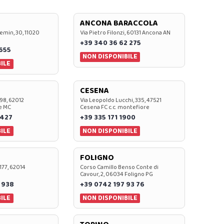
ANCONA BARACCOLA
emin, 30, 11020
Via Pietro Filonzi, 60131 Ancona AN
+39 340 36 62 275
0655
NON DISPONIBILE
ILE
CESENA
 98, 62012
Via Leopoldo Lucchi, 335, 47521
e MC
Cesena FC c.c. montefiore
 427
+39 335 171 1900
ILE
NON DISPONIBILE
FOLIGNO
 177, 62014
Corso Camillo Benso Conte di
Cavour, 2, 06034 Foligno PG
 938
+39 0742 197 93 76
ILE
NON DISPONIBILE