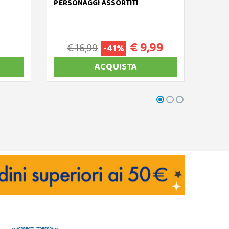
PERSONAGGI ASSORTITI
MULT
€ 9,99
€ 16,99
-41%
ACQUISTA