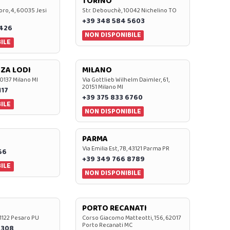
TORINO
oro, 4, 60035 Jesi
Str. Debouchè, 10042 Nichelino TO
+39 348 584 5603
7426
NON DISPONIBILE
ILE
ZA LODI
MILANO
20137 Milano MI
Via Gottlieb Wilhelm Daimler, 61,
20151 Milano MI
117
+39 375 833 6760
ILE
NON DISPONIBILE
PARMA
Via Emilia Est, 7B, 43121 Parma PR
56
+39 349 766 8789
ILE
NON DISPONIBILE
PORTO RECANATI
 61122 Pesaro PU
Corso Giacomo Matteotti, 156, 62017
Porto Recanati MC
7308