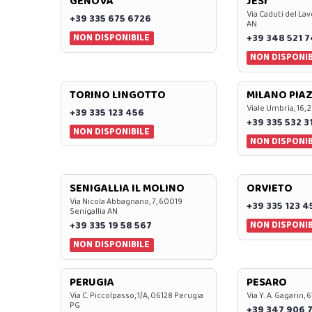
GENOVA
JESI
Via Caduti del Lav
+39 335 675 6726
AN
NON DISPONIBILE
+39 348 521 
NON DISPONIB
TORINO LINGOTTO
MILANO PIAZ
Viale Umbria, 16, 
+39 335 123 456
+39 335 532 3
NON DISPONIBILE
NON DISPONIB
SENIGALLIA IL MOLINO
ORVIETO
Via Nicola Abbagnano, 7, 60019
+39 335 123 4
Senigallia AN
NON DISPONIB
+39 335 19 58 567
NON DISPONIBILE
PERUGIA
PESARO
Via C. Piccolpasso, 1/A, 06128 Perugia
Via Y. A. Gagarin,
PG
+39 347 906 