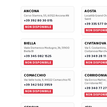
ANCONA
AOSTA
Corso Stamira, 55, 60122 Ancona AN
Località Grand Ch
Saint
+39 392 80 30 015
+39 335 577 
NON DISPONIBILE
NON DISPONIB
BIELLA
CIVITANOVA
Viale Domenico Modugno, 3b, 13900
Via S. Costantino,
Biella BI
Civitanova March
+39 345 082 1525
+39 349 28 11
NON DISPONIBILE
NON DISPONIB
COMACCHIO
CORRIDONIA
Via Valle Isola, 9, 44022 Comacchio FE
Via Enrico Mattei,
Corridonia MC
+39 342 502 3959
+39 340 77 27
NON DISPONIBILE
NON DISPONIB