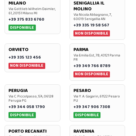
MILANO
SENIGALLIA IL
MOLINO
Via Gottlieb Wilhelm Daimler,
61, 20151 Milano MI
Via Nicola Abbagnano, 7,
+39 375 833 6760
60019 Senigallia AN
+39 335 19 58 567
DISPONIBILE
NON DISPONIBILE
ORVIETO
PARMA
Via Emilia Est, 7B, 43121 Parma
+39 335 123 456
PR
NON DISPONIBILE
+39 349 766 8789
NON DISPONIBILE
PERUGIA
PESARO
Via C. Piccolpasso, 1/A, 06128
Via Y. A. Gagarin, 61122 Pesaro
Perugia PG
PU
+39 344 058 1790
+39 347 906 7308
DISPONIBILE
DISPONIBILE
PORTO RECANATI
RAVENNA