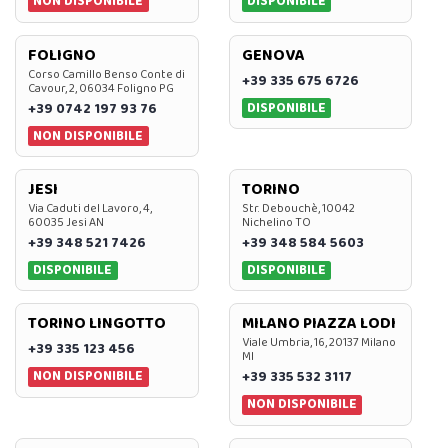
NON DISPONIBILE
DISPONIBILE
FOLIGNO
GENOVA
Corso Camillo Benso Conte di
+39 335 675 6726
Cavour, 2, 06034 Foligno PG
DISPONIBILE
+39 0742 197 93 76
NON DISPONIBILE
JESI
TORINO
Via Caduti del Lavoro, 4,
Str. Debouchè, 10042
60035 Jesi AN
Nichelino TO
+39 348 521 7426
+39 348 584 5603
DISPONIBILE
DISPONIBILE
TORINO LINGOTTO
MILANO PIAZZA LODI
Viale Umbria, 16, 20137 Milano
+39 335 123 456
MI
NON DISPONIBILE
+39 335 532 3117
NON DISPONIBILE