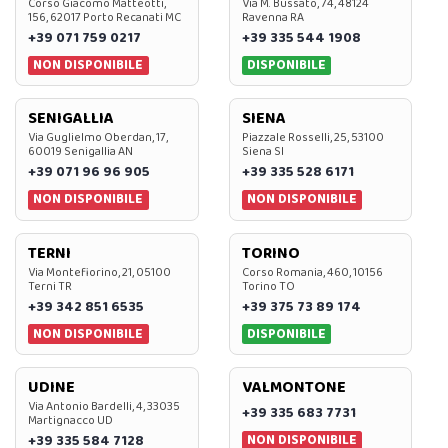
Corso Giacomo Matteotti,
Via M. Bussato, 74, 48124
156, 62017 Porto Recanati MC
Ravenna RA
+39 071 759 0217
+39 335 544 1908
NON DISPONIBILE
DISPONIBILE
SENIGALLIA
SIENA
Via Guglielmo Oberdan, 17,
Piazzale Rosselli, 25, 53100
60019 Senigallia AN
Siena SI
+39 071 96 96 905
+39 335 528 6171
NON DISPONIBILE
NON DISPONIBILE
TERNI
TORINO
Via Montefiorino, 21, 05100
Corso Romania, 460, 10156
Terni TR
Torino TO
+39 342 851 6535
+39 375 73 89 174
NON DISPONIBILE
DISPONIBILE
UDINE
VALMONTONE
Via Antonio Bardelli, 4, 33035
+39 335 683 7731
Martignacco UD
NON DISPONIBILE
+39 335 584 7128