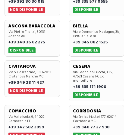
+39 392 80 30 015
+39 335 577 0655
NON DISPONIBILE
DISPONIBILE
ANCONA BARACCOLA
BIELLA
Via Pietro Filonzi, 60131
Viale Domenico Modugno, 3b,
Ancona AN
13900 Biella BI
+39 340 36 62 275
+39 345 082 1525
DISPONIBILE
DISPONIBILE
CIVITANOVA
CESENA
Via S. Costantino, 98, 62012
Via Leopoldo Lucchi, 335,
Civitanova Marche MC
47521 Cesena FC c.c.
montefiore
+39 349 28 11 427
+39 335 171 1900
NON DISPONIBILE
DISPONIBILE
COMACCHIO
CORRIDONIA
Via Valle Isola, 9, 44022
Via Enrico Mattei, 177, 62014
Comacchio FE
Corridonia MC
+39 342 502 3959
+39 340 77 27 938