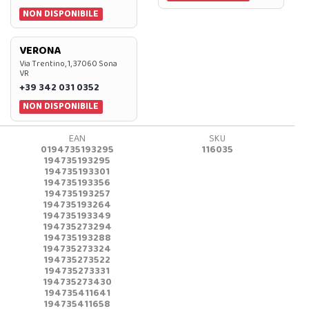
NON DISPONIBILE
VERONA
Via Trentino, 1, 37060 Sona
VR
+39 342 031 0352
NON DISPONIBILE
EAN
SKU
0194735193295
116035
194735193295
194735193301
194735193356
194735193257
194735193264
194735193349
194735273294
194735193288
194735273324
194735273522
194735273331
194735273430
194735411641
194735411658