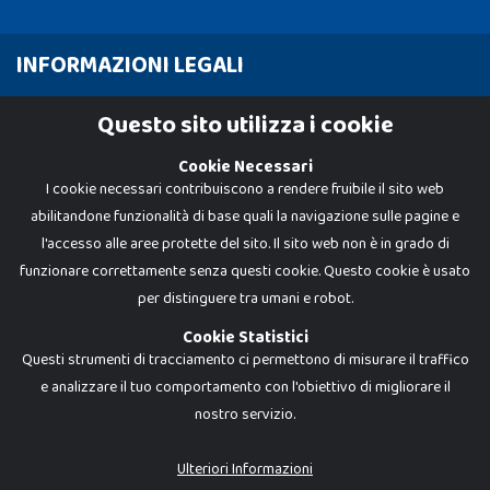
INFORMAZIONI LEGALI
Cookie Policy
Questo sito utilizza i cookie
Privacy Policy
Cookie Necessari
I cookie necessari contribuiscono a rendere fruibile il sito web
abilitandone funzionalità di base quali la navigazione sulle pagine e
l'accesso alle aree protette del sito. Il sito web non è in grado di
funzionare correttamente senza questi cookie. Questo cookie è usato
per distinguere tra umani e robot.
Cookie Statistici
Questi strumenti di tracciamento ci permettono di misurare il traffico
e analizzare il tuo comportamento con l'obiettivo di migliorare il
nostro servizio.
Dadi e Mattoncini è un brand di Giocabene Srl. Ogni riproduzione o utilizzo non
espressamente autorizzato è severamente vietato. Tutti i loghi, marchi,
brand elencati nel presente shop sono di proprietà dei rispettivi titolari.
I prezzi e le promozioni pubblicate potrebbero differire da quanto esposto in
Ulteriori Informazioni
negozio.