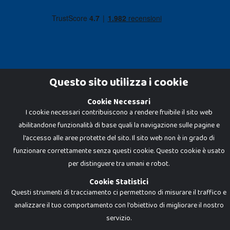
Questo sito utilizza i cookie
Cookie Necessari
Dadi e Mattoncini è un brand di Giocabene Srl. Ogni riproduzione o utilizzo non
espressamente autorizzato è severamente vietato. Tutti i loghi, marchi,
I cookie necessari contribuiscono a rendere fruibile il sito web
brand elencati nel presente shop sono di proprietà dei rispettivi titolari.
abilitandone funzionalità di base quali la navigazione sulle pagine e
I prezzi e le promozioni pubblicate potrebbero differire da quanto esposto in
negozio.
l'accesso alle aree protette del sito. Il sito web non è in grado di
Giocabene Srl - via della Posta 8, 20123 Milano (MI)
funzionare correttamente senza questi cookie. Questo cookie è usato
P.IVA 02608090425 - REA AN201199 - C.S. 10.000 i.v.
per distinguere tra umani e robot.
Cookie Statistici
Questi strumenti di tracciamento ci permettono di misurare il traffico e
analizzare il tuo comportamento con l'obiettivo di migliorare il nostro
servizio.