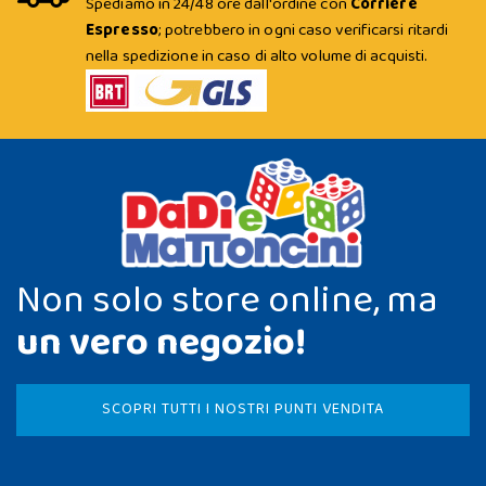
Spediamo in 24/48 ore dall'ordine con
Corriere
Espresso
; potrebbero in ogni caso verificarsi ritardi
nella spedizione in caso di alto volume di acquisti.
Non solo store online, ma
un vero negozio!
SCOPRI TUTTI I NOSTRI PUNTI VENDITA