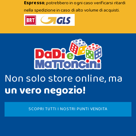
Espresso
; potrebbero in ogni caso verificarsi ritardi
nella spedizione in caso di alto volume di acquisti.
Non solo store online, ma
un vero negozio!
SCOPRI TUTTI I NOSTRI PUNTI VENDITA