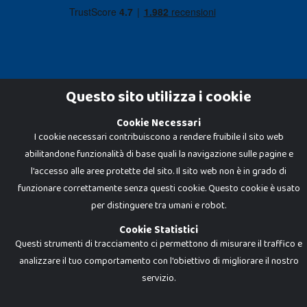
Questo sito utilizza i cookie
Cookie Necessari
Dadi e Mattoncini è un brand di Giocabene Srl. Ogni riproduzione o utilizzo non
I cookie necessari contribuiscono a rendere fruibile il sito web
espressamente autorizzato è severamente vietato. Tutti i loghi, marchi,
brand elencati nel presente shop sono di proprietà dei rispettivi titolari.
abilitandone funzionalità di base quali la navigazione sulle pagine e
I prezzi e le promozioni pubblicate potrebbero differire da quanto esposto in
negozio.
l'accesso alle aree protette del sito. Il sito web non è in grado di
Giocabene Srl - via della Posta 8, 20123 Milano (MI)
funzionare correttamente senza questi cookie. Questo cookie è usato
P.IVA 02608090425 - REA AN201199 - C.S. 10.000 i.v.
per distinguere tra umani e robot.
Cookie Statistici
Questi strumenti di tracciamento ci permettono di misurare il traffico e
analizzare il tuo comportamento con l'obiettivo di migliorare il nostro
servizio.