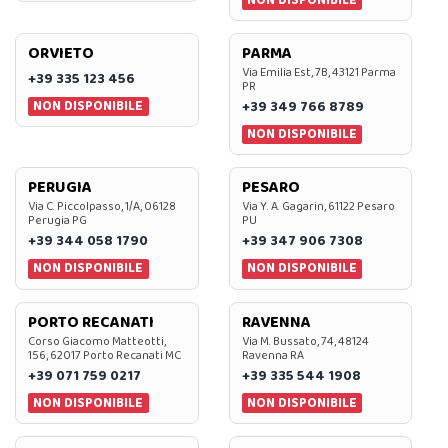
ORVIETO
PARMA
Via Emilia Est, 7B, 43121 Parma
+39 335 123 456
PR
NON DISPONIBILE
+39 349 766 8789
NON DISPONIBILE
PERUGIA
PESARO
Via C. Piccolpasso, 1/A, 06128
Via Y. A. Gagarin, 61122 Pesaro
Perugia PG
PU
+39 344 058 1790
+39 347 906 7308
NON DISPONIBILE
NON DISPONIBILE
PORTO RECANATI
RAVENNA
Corso Giacomo Matteotti,
Via M. Bussato, 74, 48124
156, 62017 Porto Recanati MC
Ravenna RA
+39 071 759 0217
+39 335 544 1908
NON DISPONIBILE
NON DISPONIBILE