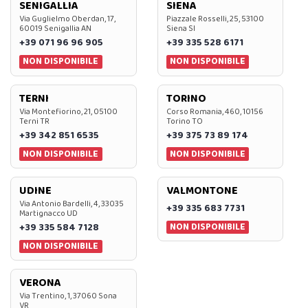
SENIGALLIA
SIENA
Via Guglielmo Oberdan, 17,
Piazzale Rosselli, 25, 53100
60019 Senigallia AN
Siena SI
+39 071 96 96 905
+39 335 528 6171
NON DISPONIBILE
NON DISPONIBILE
TERNI
TORINO
Via Montefiorino, 21, 05100
Corso Romania, 460, 10156
Terni TR
Torino TO
+39 342 851 6535
+39 375 73 89 174
NON DISPONIBILE
NON DISPONIBILE
UDINE
VALMONTONE
Via Antonio Bardelli, 4, 33035
+39 335 683 7731
Martignacco UD
NON DISPONIBILE
+39 335 584 7128
NON DISPONIBILE
VERONA
Via Trentino, 1, 37060 Sona
VR