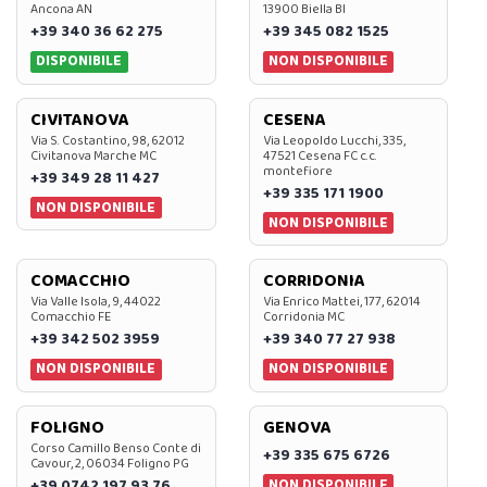
Ancona AN
13900 Biella BI
+39 340 36 62 275
+39 345 082 1525
DISPONIBILE
NON DISPONIBILE
CIVITANOVA
CESENA
Via S. Costantino, 98, 62012
Via Leopoldo Lucchi, 335,
Civitanova Marche MC
47521 Cesena FC c.c.
montefiore
+39 349 28 11 427
+39 335 171 1900
NON DISPONIBILE
NON DISPONIBILE
COMACCHIO
CORRIDONIA
Via Valle Isola, 9, 44022
Via Enrico Mattei, 177, 62014
Comacchio FE
Corridonia MC
+39 342 502 3959
+39 340 77 27 938
NON DISPONIBILE
NON DISPONIBILE
FOLIGNO
GENOVA
Corso Camillo Benso Conte di
+39 335 675 6726
Cavour, 2, 06034 Foligno PG
NON DISPONIBILE
+39 0742 197 93 76