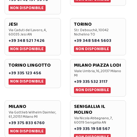
NON DISPONIBILE
JESI
TORINO
Via Caduti del Lavoro, 4,
Str. Debouchè, 10042
60035 Jesi AN
Nichelino TO
+39 348 521 7426
+39 348 584 5603
NON DISPONIBILE
NON DISPONIBILE
TORINO LINGOTTO
MILANO PIAZZA LODI
Viale Umbria, 16, 20137 Milano
+39 335 123 456
MI
NON DISPONIBILE
+39 335 532 3117
NON DISPONIBILE
MILANO
SENIGALLIA IL
MOLINO
Via Gottlieb Wilhelm Daimler,
61, 20151 Milano MI
Via Nicola Abbagnano, 7,
+39 375 833 6760
60019 Senigallia AN
+39 335 19 58 567
NON DISPONIBILE
NON DISPONIBILE