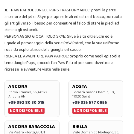
JET PAW PATROL JUNGLE PUPS TRASFORMABILE: premi la parte
anteriore del jet di Skye per aprire le ali ed estrai il becco, poi ruota
gli artigli verso il basso per consentire al falco di stare in piedi ed
elimina gli ostacoli.
PERSONAGGIO GIOCATTOLO SKYE: Skye è alta oltre 5cm ed è
uguale al personaggio della serie PAW Patrol, con la sua uniforme
rosa da esploratrice della giungla e il casco.
RICREA LE AVVENTURE PAW PATROL: proprio come negli episodi a
tema Jungle Pups, i piccoli fan Paw Patrol possono divertirsi a
ricrease le avventure viste nella serie.
ANCONA
AOSTA
Corso Stamira, 55, 60122
Località Grand Chemin, 30,
Ancona AN
11020 Saint
+39 392 80 30 015
+39 335 577 0655
NON DISPONIBILE
NON DISPONIBILE
ANCONA BARACCOLA
BIELLA
Via Pietro Filonzi, 60131
Viale Domenico Modugno, 3b,