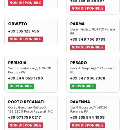
+39 335 19 58 567
NON DISPONIBILE
NON DISPONIBILE
ORVIETO
PARMA
Via Emilia Est, 7B, 43121 Parma
+39 335 123 456
PR
NON DISPONIBILE
+39 349 766 8789
NON DISPONIBILE
PERUGIA
PESARO
Via C. Piccolpasso, 1/A, 06128
Via Y. A. Gagarin, 61122 Pesaro
Perugia PG
PU
+39 344 058 1790
+39 347 906 7308
DISPONIBILE
DISPONIBILE
PORTO RECANATI
RAVENNA
Corso Giacomo Matteotti,
Via M. Bussato, 74, 48124
156, 62017 Porto Recanati MC
Ravenna RA
+39 071 759 0217
+39 335 544 1908
NON DISPONIBILE
NON DISPONIBILE