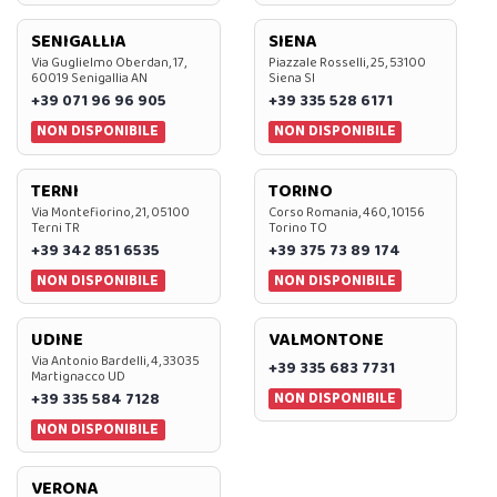
SENIGALLIA
SIENA
Via Guglielmo Oberdan, 17,
Piazzale Rosselli, 25, 53100
60019 Senigallia AN
Siena SI
+39 071 96 96 905
+39 335 528 6171
NON DISPONIBILE
NON DISPONIBILE
TERNI
TORINO
Via Montefiorino, 21, 05100
Corso Romania, 460, 10156
Terni TR
Torino TO
+39 342 851 6535
+39 375 73 89 174
NON DISPONIBILE
NON DISPONIBILE
UDINE
VALMONTONE
Via Antonio Bardelli, 4, 33035
+39 335 683 7731
Martignacco UD
NON DISPONIBILE
+39 335 584 7128
NON DISPONIBILE
VERONA