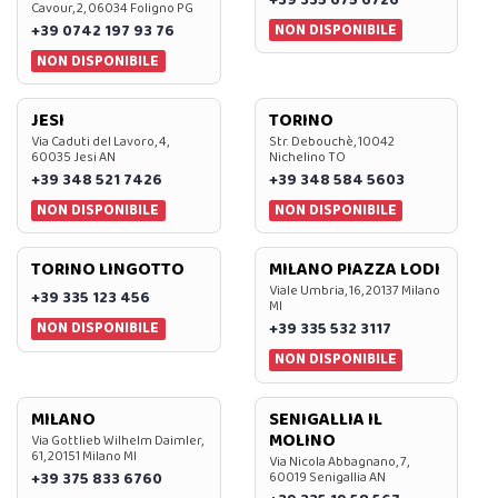
Cavour, 2, 06034 Foligno PG
NON DISPONIBILE
+39 0742 197 93 76
NON DISPONIBILE
JESI
TORINO
Via Caduti del Lavoro, 4,
Str. Debouchè, 10042
60035 Jesi AN
Nichelino TO
+39 348 521 7426
+39 348 584 5603
NON DISPONIBILE
NON DISPONIBILE
TORINO LINGOTTO
MILANO PIAZZA LODI
Viale Umbria, 16, 20137 Milano
+39 335 123 456
MI
NON DISPONIBILE
+39 335 532 3117
NON DISPONIBILE
MILANO
SENIGALLIA IL
MOLINO
Via Gottlieb Wilhelm Daimler,
61, 20151 Milano MI
Via Nicola Abbagnano, 7,
+39 375 833 6760
60019 Senigallia AN