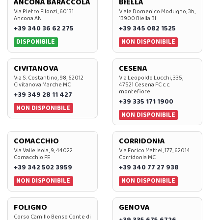
ANCONA BARACCOLA
BIELLA
Via Pietro Filonzi, 60131
Viale Domenico Modugno, 3b,
Ancona AN
13900 Biella BI
+39 340 36 62 275
+39 345 082 1525
DISPONIBILE
NON DISPONIBILE
CIVITANOVA
CESENA
Via S. Costantino, 98, 62012
Via Leopoldo Lucchi, 335,
Civitanova Marche MC
47521 Cesena FC c.c.
montefiore
+39 349 28 11 427
+39 335 171 1900
NON DISPONIBILE
NON DISPONIBILE
COMACCHIO
CORRIDONIA
Via Valle Isola, 9, 44022
Via Enrico Mattei, 177, 62014
Comacchio FE
Corridonia MC
+39 342 502 3959
+39 340 77 27 938
NON DISPONIBILE
NON DISPONIBILE
FOLIGNO
GENOVA
Corso Camillo Benso Conte di
+39 335 675 6726