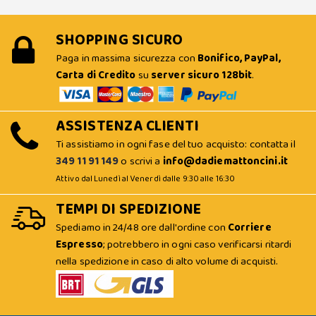
SHOPPING SICURO
Paga in massima sicurezza con
Bonifico, PayPal,
Carta di Credito
su
server sicuro 128bit
.
ASSISTENZA CLIENTI
Ti assistiamo in ogni fase del tuo acquisto: contatta il
349 11 91 149
o scrivi a
info@dadiemattoncini.it
Attivo dal Lunedì al Venerdì dalle 9:30 alle 16:30
TEMPI DI SPEDIZIONE
Spediamo in 24/48 ore dall'ordine con
Corriere
Espresso
; potrebbero in ogni caso verificarsi ritardi
nella spedizione in caso di alto volume di acquisti.