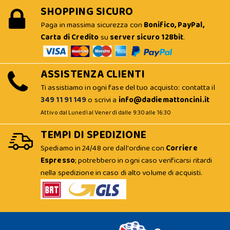
SHOPPING SICURO
Paga in massima sicurezza con
Bonifico, PayPal,
Carta di Credito
su
server sicuro 128bit
.
ASSISTENZA CLIENTI
Ti assistiamo in ogni fase del tuo acquisto: contatta il
349 11 91 149
o scrivi a
info@dadiemattoncini.it
Attivo dal Lunedì al Venerdì dalle 9:30 alle 16:30
TEMPI DI SPEDIZIONE
Spediamo in 24/48 ore dall'ordine con
Corriere
Espresso
; potrebbero in ogni caso verificarsi ritardi
nella spedizione in caso di alto volume di acquisti.