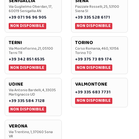
SENIGALLIA
SIENA
Via Guglielmo Oberdan, 17,
Piazzale Rosselli, 25, 53100
60019 Senigallia AN
Siena SI
+39 071 96 96 905
+39 335 528 6171
NON DISPONIBILE
NON DISPONIBILE
TERNI
TORINO
Via Montefiorino, 21, 05100
Corso Romania, 460, 10156
Terni TR
Torino TO
+39 342 851 6535
+39 375 73 89 174
NON DISPONIBILE
NON DISPONIBILE
UDINE
VALMONTONE
Via Antonio Bardelli, 4, 33035
+39 335 683 7731
Martignacco UD
NON DISPONIBILE
+39 335 584 7128
NON DISPONIBILE
VERONA
Via Trentino, 1, 37060 Sona
VR