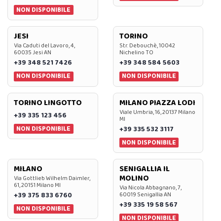
NON DISPONIBILE
JESI
TORINO
Via Caduti del Lavoro, 4,
Str. Debouchè, 10042
60035 Jesi AN
Nichelino TO
+39 348 521 7426
+39 348 584 5603
NON DISPONIBILE
NON DISPONIBILE
TORINO LINGOTTO
MILANO PIAZZA LODI
Viale Umbria, 16, 20137 Milano
+39 335 123 456
MI
NON DISPONIBILE
+39 335 532 3117
NON DISPONIBILE
MILANO
SENIGALLIA IL
MOLINO
Via Gottlieb Wilhelm Daimler,
61, 20151 Milano MI
Via Nicola Abbagnano, 7,
+39 375 833 6760
60019 Senigallia AN
+39 335 19 58 567
NON DISPONIBILE
NON DISPONIBILE