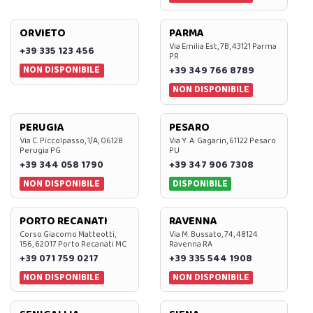
ORVIETO
PARMA
Via Emilia Est, 7B, 43121 Parma
+39 335 123 456
PR
NON DISPONIBILE
+39 349 766 8789
NON DISPONIBILE
PERUGIA
PESARO
Via C. Piccolpasso, 1/A, 06128
Via Y. A. Gagarin, 61122 Pesaro
Perugia PG
PU
+39 344 058 1790
+39 347 906 7308
NON DISPONIBILE
DISPONIBILE
PORTO RECANATI
RAVENNA
Corso Giacomo Matteotti,
Via M. Bussato, 74, 48124
156, 62017 Porto Recanati MC
Ravenna RA
+39 071 759 0217
+39 335 544 1908
NON DISPONIBILE
NON DISPONIBILE