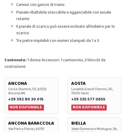
Camion con gancio di traino
Pianale ribaltabile staccabile e agganciabile con assale
rotante
Il pianale di scarico può essere inclinato all'indietro per lo
scarico
Tre pietre impilabili con numeri stampati da 1 a 3
Contenuto:
1 donna Accessori: 1 camioncino, 3 blocchi da
costruzione
ANCONA
AOSTA
Corso Stamira, 55, 60122
Località Grand Chemin, 30,
Ancona AN
11020 Saint
+39 392 80 30 015
+39 335 577 0655
NON DISPONIBILE
NON DISPONIBILE
ANCONA BARACCOLA
BIELLA
Via Pietro Filonzi, 60131
Viale Domenico Modugno, 3b,