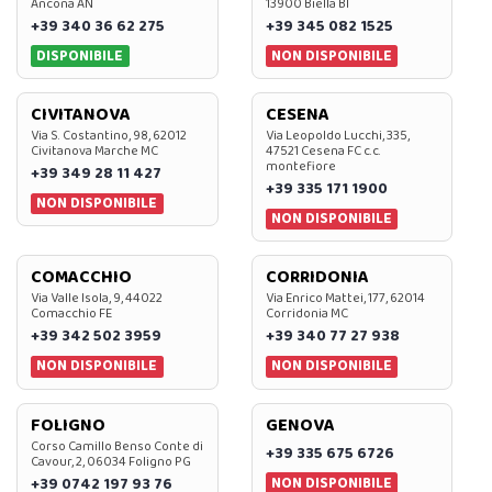
Ancona AN
13900 Biella BI
+39 340 36 62 275
+39 345 082 1525
DISPONIBILE
NON DISPONIBILE
CIVITANOVA
CESENA
Via S. Costantino, 98, 62012
Via Leopoldo Lucchi, 335,
Civitanova Marche MC
47521 Cesena FC c.c.
montefiore
+39 349 28 11 427
+39 335 171 1900
NON DISPONIBILE
NON DISPONIBILE
COMACCHIO
CORRIDONIA
Via Valle Isola, 9, 44022
Via Enrico Mattei, 177, 62014
Comacchio FE
Corridonia MC
+39 342 502 3959
+39 340 77 27 938
NON DISPONIBILE
NON DISPONIBILE
FOLIGNO
GENOVA
Corso Camillo Benso Conte di
+39 335 675 6726
Cavour, 2, 06034 Foligno PG
NON DISPONIBILE
+39 0742 197 93 76