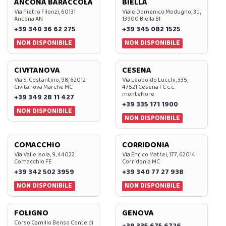
ANCONA BARACCOLA
BIELLA
Via Pietro Filonzi, 60131
Viale Domenico Modugno, 3b,
Ancona AN
13900 Biella BI
+39 340 36 62 275
+39 345 082 1525
NON DISPONIBILE
NON DISPONIBILE
CIVITANOVA
CESENA
Via S. Costantino, 98, 62012
Via Leopoldo Lucchi, 335,
Civitanova Marche MC
47521 Cesena FC c.c.
montefiore
+39 349 28 11 427
+39 335 171 1900
NON DISPONIBILE
NON DISPONIBILE
COMACCHIO
CORRIDONIA
Via Valle Isola, 9, 44022
Via Enrico Mattei, 177, 62014
Comacchio FE
Corridonia MC
+39 342 502 3959
+39 340 77 27 938
NON DISPONIBILE
NON DISPONIBILE
FOLIGNO
GENOVA
Corso Camillo Benso Conte di
+39 335 675 6726