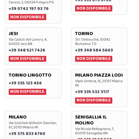
Cavour, 2, 06034 Foligno PG
NON DISPONIBILE
+39 0742 197 93 76
NON DISPONIBILE
JESI
TORINO
Via Caduti del Lavoro, 4,
Str. Debouchè, 10042
60035 Jesi AN
Nichelino TO
+39 348 521 7426
+39 348 584 5603
NON DISPONIBILE
NON DISPONIBILE
TORINO LINGOTTO
MILANO PIAZZA LODI
Viale Umbria, 16, 20137 Milano
+39 335 123 456
MI
NON DISPONIBILE
+39 335 532 3117
NON DISPONIBILE
MILANO
SENIGALLIA IL
MOLINO
Via Gottlieb Wilhelm Daimler,
61, 20151 Milano MI
Via Nicola Abbagnano, 7,
+39 375 833 6760
60019 Senigallia AN