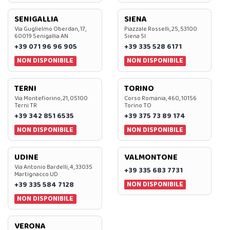
SENIGALLIA
SIENA
Via Guglielmo Oberdan, 17,
Piazzale Rosselli, 25, 53100
60019 Senigallia AN
Siena SI
+39 071 96 96 905
+39 335 528 6171
NON DISPONIBILE
NON DISPONIBILE
TERNI
TORINO
Via Montefiorino, 21, 05100
Corso Romania, 460, 10156
Terni TR
Torino TO
+39 342 851 6535
+39 375 73 89 174
NON DISPONIBILE
NON DISPONIBILE
UDINE
VALMONTONE
Via Antonio Bardelli, 4, 33035
+39 335 683 7731
Martignacco UD
NON DISPONIBILE
+39 335 584 7128
NON DISPONIBILE
VERONA