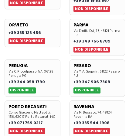
+39 335 19 58 567
NON DISPONIBILE
NON DISPONIBILE
ORVIETO
PARMA
Via Emilia Est, 7B, 43121 Parma
+39 335 123 456
PR
NON DISPONIBILE
+39 349 766 8789
NON DISPONIBILE
PERUGIA
PESARO
Via C. Piccolpasso, 1/A, 06128
Via Y. A. Gagarin, 61122 Pesaro
Perugia PG
PU
+39 344 058 1790
+39 347 906 7308
DISPONIBILE
DISPONIBILE
PORTO RECANATI
RAVENNA
Corso Giacomo Matteotti,
Via M. Bussato, 74, 48124
156, 62017 Porto Recanati MC
Ravenna RA
+39 071 759 0217
+39 335 544 1908
NON DISPONIBILE
NON DISPONIBILE