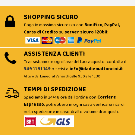
SHOPPING SICURO
Paga in massima sicurezza con
Bonifico, PayPal,
Carta di Credito
su
server sicuro 128bit
.
ASSISTENZA CLIENTI
Ti assistiamo in ogni fase del tuo acquisto: contatta il
349 11 91 149
o scrivi a
info@dadiemattoncini.it
Attivo dal Lunedì al Venerdì dalle 9:30 alle 16:30
TEMPI DI SPEDIZIONE
Spediamo in 24/48 ore dall'ordine con
Corriere
Espresso
; potrebbero in ogni caso verificarsi ritardi
nella spedizione in caso di alto volume di acquisti.