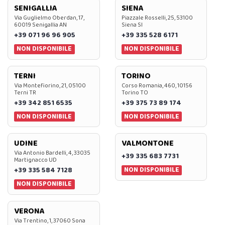
SENIGALLIA
SIENA
Via Guglielmo Oberdan, 17,
Piazzale Rosselli, 25, 53100
60019 Senigallia AN
Siena SI
+39 071 96 96 905
+39 335 528 6171
NON DISPONIBILE
NON DISPONIBILE
TERNI
TORINO
Via Montefiorino, 21, 05100
Corso Romania, 460, 10156
Terni TR
Torino TO
+39 342 851 6535
+39 375 73 89 174
NON DISPONIBILE
NON DISPONIBILE
UDINE
VALMONTONE
Via Antonio Bardelli, 4, 33035
+39 335 683 7731
Martignacco UD
NON DISPONIBILE
+39 335 584 7128
NON DISPONIBILE
VERONA
Via Trentino, 1, 37060 Sona