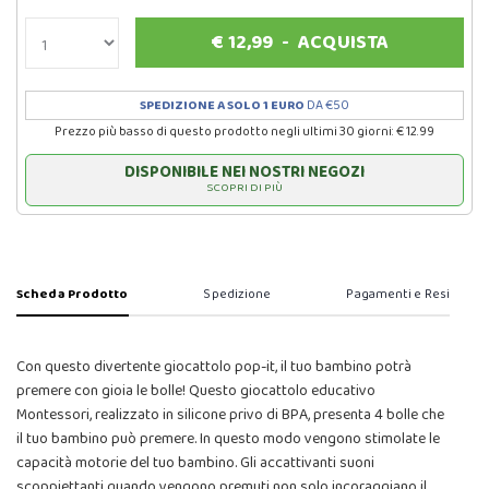
€
12,99
-
ACQUISTA
SPEDIZIONE A SOLO 1 EURO
DA €50
Prezzo più basso di questo prodotto negli ultimi 30 giorni: € 12.99
DISPONIBILE NEI NOSTRI NEGOZI
SCOPRI DI PIÙ
Scheda Prodotto
Spedizione
Pagamenti e Resi
Con questo divertente giocattolo pop-it, il tuo bambino potrà
premere con gioia le bolle! Questo giocattolo educativo
Montessori, realizzato in silicone privo di BPA, presenta 4 bolle che
il tuo bambino può premere. In questo modo vengono stimolate le
capacità motorie del tuo bambino. Gli accattivanti suoni
scoppiettanti quando vengono premuti non solo incoraggiano il