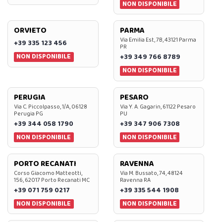
NON DISPONIBILE
ORVIETO
PARMA
Via Emilia Est, 7B, 43121 Parma
+39 335 123 456
PR
NON DISPONIBILE
+39 349 766 8789
NON DISPONIBILE
PERUGIA
PESARO
Via C. Piccolpasso, 1/A, 06128
Via Y. A. Gagarin, 61122 Pesaro
Perugia PG
PU
+39 344 058 1790
+39 347 906 7308
NON DISPONIBILE
NON DISPONIBILE
PORTO RECANATI
RAVENNA
Corso Giacomo Matteotti,
Via M. Bussato, 74, 48124
156, 62017 Porto Recanati MC
Ravenna RA
+39 071 759 0217
+39 335 544 1908
NON DISPONIBILE
NON DISPONIBILE