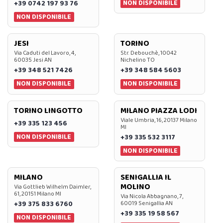
NON DISPONIBILE
+39 0742 197 93 76
NON DISPONIBILE
JESI
TORINO
Via Caduti del Lavoro, 4,
Str. Debouchè, 10042
60035 Jesi AN
Nichelino TO
+39 348 521 7426
+39 348 584 5603
NON DISPONIBILE
NON DISPONIBILE
TORINO LINGOTTO
MILANO PIAZZA LODI
Viale Umbria, 16, 20137 Milano
+39 335 123 456
MI
NON DISPONIBILE
+39 335 532 3117
NON DISPONIBILE
MILANO
SENIGALLIA IL
MOLINO
Via Gottlieb Wilhelm Daimler,
61, 20151 Milano MI
Via Nicola Abbagnano, 7,
+39 375 833 6760
60019 Senigallia AN
+39 335 19 58 567
NON DISPONIBILE