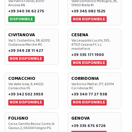
Via Pietro Filonzi, 60131
Viale Domenico Modugno, 3b,
Ancona AN
13900 Biella BI
+39 340 36 62 275
+39 345 082 1525
DISPONIBILE
NON DISPONIBILE
CIVITANOVA
CESENA
Via S. Costantino, 98, 62012
Via Leopoldo Lucchi, 335,
Civitanova Marche MC
47521 Cesena FC c.c.
montefiore
+39 349 28 11 427
+39 335 171 1900
NON DISPONIBILE
NON DISPONIBILE
COMACCHIO
CORRIDONIA
Via Valle Isola, 9, 44022
Via Enrico Mattei, 177, 62014
Comacchio FE
Corridonia MC
+39 342 502 3959
+39 340 77 27 938
NON DISPONIBILE
NON DISPONIBILE
FOLIGNO
GENOVA
Corso Camillo Benso Conte di
+39 335 675 6726
Cavour, 2, 06034 Foligno PG