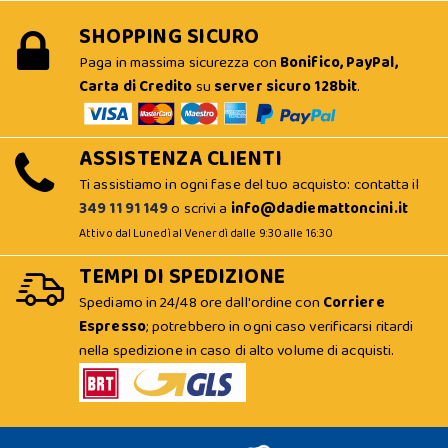
SHOPPING SICURO
Paga in massima sicurezza con
Bonifico, PayPal,
Carta di Credito
su
server sicuro 128bit
.
ASSISTENZA CLIENTI
Ti assistiamo in ogni fase del tuo acquisto: contatta il
349 11 91 149
o scrivi a
info@dadiemattoncini.it
Attivo dal Lunedì al Venerdì dalle 9:30 alle 16:30
TEMPI DI SPEDIZIONE
Spediamo in 24/48 ore dall'ordine con
Corriere
Espresso
; potrebbero in ogni caso verificarsi ritardi
nella spedizione in caso di alto volume di acquisti.