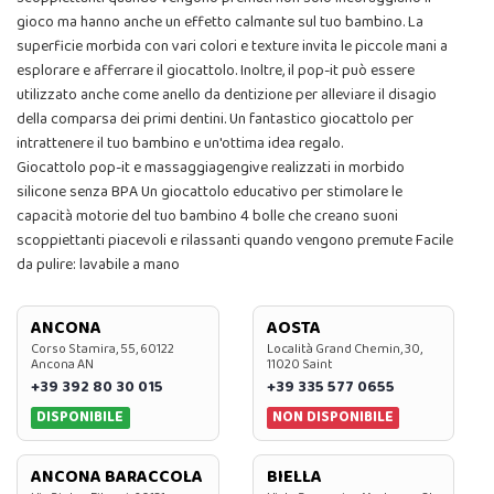
gioco ma hanno anche un effetto calmante sul tuo bambino. La
superficie morbida con vari colori e texture invita le piccole mani a
esplorare e afferrare il giocattolo. Inoltre, il pop-it può essere
utilizzato anche come anello da dentizione per alleviare il disagio
della comparsa dei primi dentini. Un fantastico giocattolo per
intrattenere il tuo bambino e un'ottima idea regalo.
Giocattolo pop-it e massaggiagengive realizzati in morbido
silicone senza BPA Un giocattolo educativo per stimolare le
capacità motorie del tuo bambino 4 bolle che creano suoni
scoppiettanti piacevoli e rilassanti quando vengono premute Facile
da pulire: lavabile a mano
ANCONA
AOSTA
Corso Stamira, 55, 60122
Località Grand Chemin, 30,
Ancona AN
11020 Saint
+39 392 80 30 015
+39 335 577 0655
DISPONIBILE
NON DISPONIBILE
ANCONA BARACCOLA
BIELLA