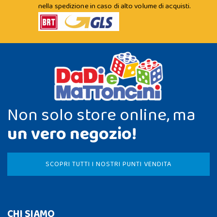
nella spedizione in caso di alto volume di acquisti.
Non solo store online, ma
un vero negozio!
SCOPRI TUTTI I NOSTRI PUNTI VENDITA
CHI SIAMO