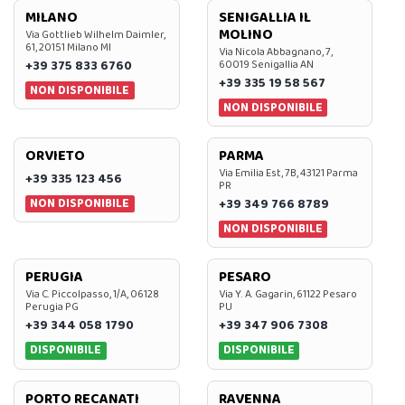
MILANO
SENIGALLIA IL
MOLINO
Via Gottlieb Wilhelm Daimler,
61, 20151 Milano MI
Via Nicola Abbagnano, 7,
+39 375 833 6760
60019 Senigallia AN
+39 335 19 58 567
NON DISPONIBILE
NON DISPONIBILE
ORVIETO
PARMA
Via Emilia Est, 7B, 43121 Parma
+39 335 123 456
PR
NON DISPONIBILE
+39 349 766 8789
NON DISPONIBILE
PERUGIA
PESARO
Via C. Piccolpasso, 1/A, 06128
Via Y. A. Gagarin, 61122 Pesaro
Perugia PG
PU
+39 344 058 1790
+39 347 906 7308
DISPONIBILE
DISPONIBILE
PORTO RECANATI
RAVENNA