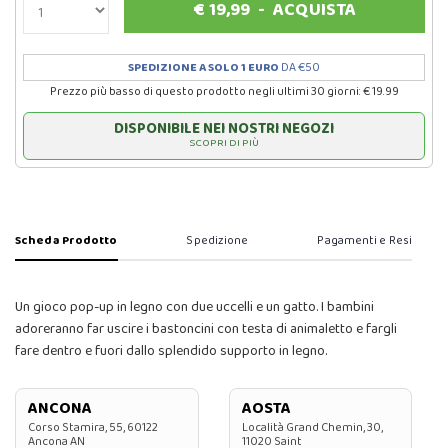
€
19,99
-
ACQUISTA
SPEDIZIONE A SOLO 1 EURO
DA €50
Prezzo più basso di questo prodotto negli ultimi 30 giorni: € 19.99
DISPONIBILE NEI NOSTRI NEGOZI
SCOPRI DI PIÙ
Scheda Prodotto
Spedizione
Pagamenti e Resi
Un gioco pop-up in legno con due uccelli e un gatto. I bambini
adoreranno far uscire i bastoncini con testa di animaletto e fargli
fare dentro e fuori dallo splendido supporto in legno.
ANCONA
AOSTA
Corso Stamira, 55, 60122
Località Grand Chemin, 30,
Ancona AN
11020 Saint