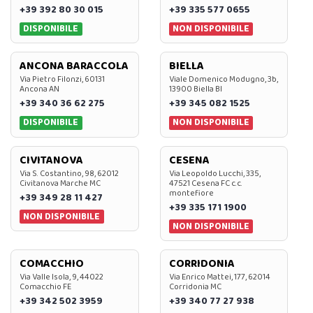
+39 392 80 30 015
+39 335 577 0655
DISPONIBILE
NON DISPONIBILE
ANCONA BARACCOLA
BIELLA
Via Pietro Filonzi, 60131
Viale Domenico Modugno, 3b,
Ancona AN
13900 Biella BI
+39 340 36 62 275
+39 345 082 1525
DISPONIBILE
NON DISPONIBILE
CIVITANOVA
CESENA
Via S. Costantino, 98, 62012
Via Leopoldo Lucchi, 335,
Civitanova Marche MC
47521 Cesena FC c.c.
montefiore
+39 349 28 11 427
+39 335 171 1900
NON DISPONIBILE
NON DISPONIBILE
COMACCHIO
CORRIDONIA
Via Valle Isola, 9, 44022
Via Enrico Mattei, 177, 62014
Comacchio FE
Corridonia MC
+39 342 502 3959
+39 340 77 27 938