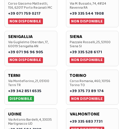
Corso Giacomo Matteotti,
Via M. Bussato, 74, 48124
156, 62017 Porto Recanati MC
Ravenna RA
+39 071 759 0217
+39 335 544 1908
NON DISPONIBILE
NON DISPONIBILE
SENIGALLIA
SIENA
Via Guglielmo Oberdan, 17,
Piazzale Rosselli, 25, 53100
60019 Senigallia AN
Siena SI
+39 071 96 96 905
+39 335 528 6171
NON DISPONIBILE
NON DISPONIBILE
TERNI
TORINO
Via Montefiorino, 21, 05100
Corso Romania, 460, 10156
Terni TR
Torino TO
+39 342 851 6535
+39 375 73 89 174
DISPONIBILE
NON DISPONIBILE
UDINE
VALMONTONE
Via Antonio Bardelli, 4, 33035
+39 335 683 7731
Martignacco UD