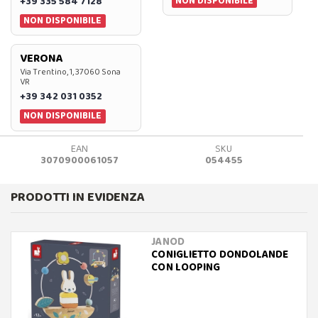
NON DISPONIBILE
+39 335 584 7128
NON DISPONIBILE
VERONA
Via Trentino, 1, 37060 Sona
VR
+39 342 031 0352
NON DISPONIBILE
EAN
SKU
3070900061057
054455
PRODOTTI IN EVIDENZA
JANOD
CONIGLIETTO DONDOLANDE
CON LOOPING