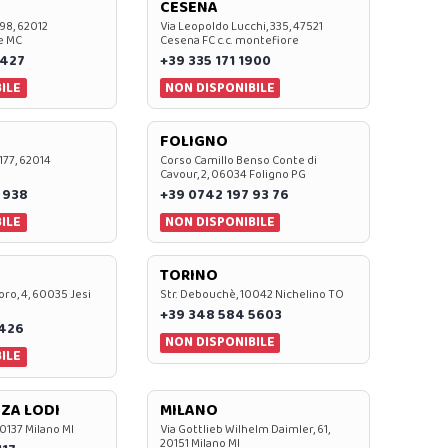
CESENA
 98, 62012
Via Leopoldo Lucchi, 335, 47521
e MC
Cesena FC c.c. montefiore
 427
+39 335 171 1900
ILE
NON DISPONIBILE
FOLIGNO
 177, 62014
Corso Camillo Benso Conte di
Cavour, 2, 06034 Foligno PG
 938
+39 0742 197 93 76
ILE
NON DISPONIBILE
TORINO
oro, 4, 60035 Jesi
Str. Debouchè, 10042 Nichelino TO
+39 348 584 5603
7426
NON DISPONIBILE
ILE
ZA LODI
MILANO
20137 Milano MI
Via Gottlieb Wilhelm Daimler, 61,
20151 Milano MI