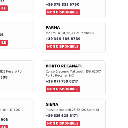
117
+39 375 833 6760
ILE
NON DISPONIBILE
PARMA
Via Emilia Est, 7B, 43121 Parma PR
56
+39 349 766 8789
ILE
NON DISPONIBILE
PORTO RECANATI
 61122 Pesaro PU
Corso Giacomo Matteotti, 156, 62017
Porto Recanati MC
7308
+39 071 759 0217
NON DISPONIBILE
SIENA
rdan, 17, 60019
Piazzale Rosselli, 25, 53100 Siena SI
+39 335 528 6171
 905
NON DISPONIBILE
ILE