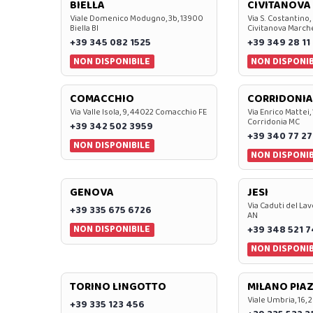
BIELLA
CIVITANOVA
Viale Domenico Modugno, 3b, 13900
Via S. Costantino,
Biella BI
Civitanova March
+39 345 082 1525
+39 349 28 11
NON DISPONIBILE
NON DISPONIB
COMACCHIO
CORRIDONIA
Via Valle Isola, 9, 44022 Comacchio FE
Via Enrico Mattei,
Corridonia MC
+39 342 502 3959
+39 340 77 27
NON DISPONIBILE
NON DISPONIB
GENOVA
JESI
Via Caduti del Lav
+39 335 675 6726
AN
NON DISPONIBILE
+39 348 521 
NON DISPONIB
TORINO LINGOTTO
MILANO PIAZ
Viale Umbria, 16, 
+39 335 123 456