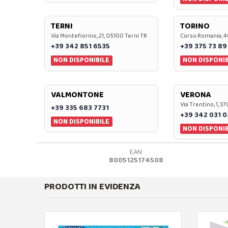
TERNI
TORINO
Via Montefiorino, 21, 05100 Terni TR
Corso Romania, 4
+39 342 851 6535
+39 375 73 89
NON DISPONIBILE
NON DISPONIB
VALMONTONE
VERONA
Via Trentino, 1, 
+39 335 683 7731
+39 342 031 
NON DISPONIBILE
NON DISPONIB
EAN
8005125174508
PRODOTTI IN EVIDENZA