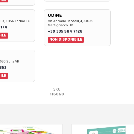
UDINE
60, 10156 Torino TO
Via Antonio Bardelli, 4, 33035
Martignacco UD
 174
+39 335 584 7128
ILE
NON DISPONIBILE
37060 Sona VR
0352
ILE
SKU
116060