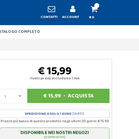
CONTATTI
ACCOUNT
€ 0
ATALOGO COMPLETO
€ 15,99
Tutti i prezzi includono l'IVA
€
15,99
-
ACQUISTA
SPEDIZIONE A SOLO 1 EURO
DA €50
Prezzo più basso di questo prodotto negli ultimi 30 giorni: € 15.99
DISPONIBILE NEI NOSTRI NEGOZI
SCOPRI DI PIÙ