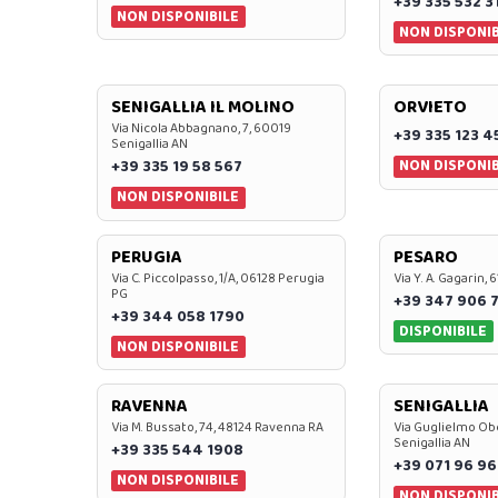
+39 335 532 3
NON DISPONIBILE
NON DISPONIB
SENIGALLIA IL MOLINO
ORVIETO
Via Nicola Abbagnano, 7, 60019
+39 335 123 4
Senigallia AN
NON DISPONIB
+39 335 19 58 567
NON DISPONIBILE
PERUGIA
PESARO
Via C. Piccolpasso, 1/A, 06128 Perugia
Via Y. A. Gagarin,
PG
+39 347 906 
+39 344 058 1790
DISPONIBILE
NON DISPONIBILE
RAVENNA
SENIGALLIA
Via M. Bussato, 74, 48124 Ravenna RA
Via Guglielmo Obe
Senigallia AN
+39 335 544 1908
+39 071 96 96
NON DISPONIBILE
NON DISPONIB