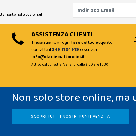
ttamente nella tua email!
ASSISTENZA CLIENTI
Ti assistiamo in ogni fase del tuo acquisto:
contatta il
349 11 91 149
o scrivi a
info@dadiemattoncini.it
Attivo dal Lunedì al Venerdì dalle 9:30 alle 16:30
Non solo store online, ma
SCOPRI TUTTI I NOSTRI PUNTI VENDITA