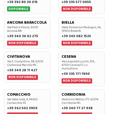
+39 392 80 30 015
+39 335 577 0655
DISPONIBILE
NON DISPONIBILE
ANCONA BARACCOLA
BIELLA
Via Pietro Filonzi, 60131
Viale Domenico Modugno, 3b,
Ancona AN
13900 Biella BI
+39 340 36 62 275
+39 345 082 1525
NON DISPONIBILE
NON DISPONIBILE
CIVITANOVA
CESENA
Via S. Costantino, 98, 62012
Via Leopoldo Lucchi, 335,
Civitanova Marche MC
47521 Cesena FC c.c.
montefiore
+39 349 28 11 427
+39 335 171 1900
NON DISPONIBILE
NON DISPONIBILE
COMACCHIO
CORRIDONIA
Via Valle Isola, 9, 44022
Via Enrico Mattei, 177, 62014
Comacchio FE
Corridonia MC
+39 342 502 3959
+39 340 77 27 938