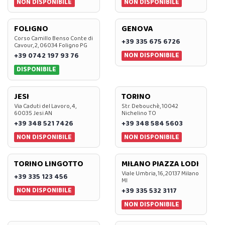
NON DISPONIBILE
NON DISPONIBILE
FOLIGNO
GENOVA
Corso Camillo Benso Conte di
+39 335 675 6726
Cavour, 2, 06034 Foligno PG
NON DISPONIBILE
+39 0742 197 93 76
DISPONIBILE
JESI
TORINO
Via Caduti del Lavoro, 4,
Str. Debouchè, 10042
60035 Jesi AN
Nichelino TO
+39 348 521 7426
+39 348 584 5603
NON DISPONIBILE
NON DISPONIBILE
TORINO LINGOTTO
MILANO PIAZZA LODI
Viale Umbria, 16, 20137 Milano
+39 335 123 456
MI
NON DISPONIBILE
+39 335 532 3117
NON DISPONIBILE