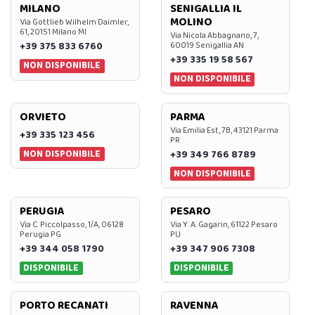
MILANO
SENIGALLIA IL
MOLINO
Via Gottlieb Wilhelm Daimler,
61, 20151 Milano MI
Via Nicola Abbagnano, 7,
+39 375 833 6760
60019 Senigallia AN
+39 335 19 58 567
NON DISPONIBILE
NON DISPONIBILE
ORVIETO
PARMA
Via Emilia Est, 7B, 43121 Parma
+39 335 123 456
PR
NON DISPONIBILE
+39 349 766 8789
NON DISPONIBILE
PERUGIA
PESARO
Via C. Piccolpasso, 1/A, 06128
Via Y. A. Gagarin, 61122 Pesaro
Perugia PG
PU
+39 344 058 1790
+39 347 906 7308
DISPONIBILE
DISPONIBILE
PORTO RECANATI
RAVENNA