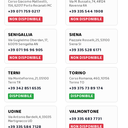
Corso Giacomo Matteotti,
Via M. Bussato, 74, 48124
156, 62017 Porto Recanati MC
Ravenna RA
+39 071 759 0217
+39 335 544 1908
NON DISPONIBILE
NON DISPONIBILE
SENIGALLIA
SIENA
Via Guglielmo Oberdan, 17,
Piazzale Rosselli, 25, 53100
60019 Senigallia AN
Siena SI
+39 071 96 96 905
+39 335 528 6171
NON DISPONIBILE
NON DISPONIBILE
TERNI
TORINO
Via Montefiorino, 21, 05100
Corso Romania, 460, 10156
Terni TR
Torino TO
+39 342 851 6535
+39 375 73 89 174
DISPONIBILE
DISPONIBILE
UDINE
VALMONTONE
Via Antonio Bardelli, 4, 33035
+39 335 683 7731
Martignacco UD
NON DISPONIBILE
+39 335 584 7128