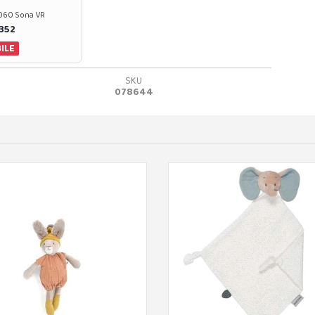
37060 Sona VR
0352
ILE
SKU
078644