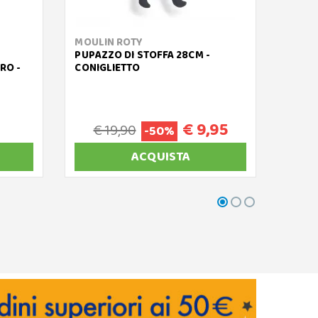
MOULIN ROTY
NATT
PUPAZZO DI STOFFA 28CM -
MAXI
RO -
CONIGLIETTO
COCC
€ 9,95
€ 19,90
-50%
ACQUISTA