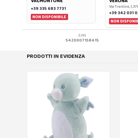
VALMONTONE
VERONA
Via Trentino, 1, 
+39 335 683 7731
+39 342 031 
NON DISPONIBILE
NON DISPONIB
EAN
5420007158415
PRODOTTI IN EVIDENZA