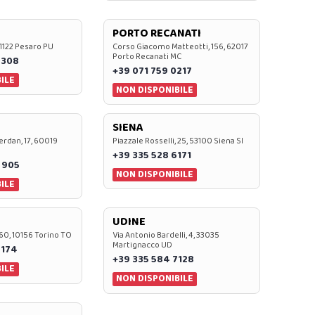
PORTO RECANATI
 61122 Pesaro PU
Corso Giacomo Matteotti, 156, 62017
Porto Recanati MC
7308
+39 071 759 0217
ILE
NON DISPONIBILE
SIENA
rdan, 17, 60019
Piazzale Rosselli, 25, 53100 Siena SI
+39 335 528 6171
 905
NON DISPONIBILE
ILE
UDINE
60, 10156 Torino TO
Via Antonio Bardelli, 4, 33035
Martignacco UD
 174
+39 335 584 7128
ILE
NON DISPONIBILE