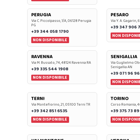
PERUGIA
PESARO
Via C. Piccolpasso, 1/A, 06128 Perugia
Via Y. A. Gagarin,
PG
+39 347 906 
+39 344 058 1790
NON DISPONIB
NON DISPONIBILE
RAVENNA
SENIGALLIA
Via M. Bussato, 74, 48124 Ravenna RA
Via Guglielmo Obe
Senigallia AN
+39 335 544 1908
+39 071 96 96
NON DISPONIBILE
NON DISPONIB
TERNI
TORINO
Via Montefiorino, 21, 05100 Terni TR
Corso Romania, 4
+39 342 851 6535
+39 375 73 89
NON DISPONIBILE
NON DISPONIB