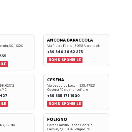
ANCONA BARACCOLA
emin, 30, 11020
Via Pietro Filonzi, 60131 Ancona AN
+39 340 36 62 275
0655
NON DISPONIBILE
ILE
CESENA
 98, 62012
Via Leopoldo Lucchi, 335, 47521
e MC
Cesena FC c.c. montefiore
 427
+39 335 171 1900
ILE
NON DISPONIBILE
FOLIGNO
 177, 62014
Corso Camillo Benso Conte di
Cavour, 2, 06034 Foligno PG