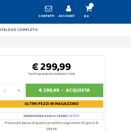
CONTATTI
ACCOUNT
€ 0
ATALOGO COMPLETO
€ 299,99
Tutti i prezzi includono l'IVA
€
299,99
-
ACQUISTA
ULTIMI PEZZI
IN MAGAZZINO
SPEDIZIONE A SOLO 1 EURO
DA €50
Prezzo più basso di questo prodotto negli ultimi 30 giorni: €
299.99