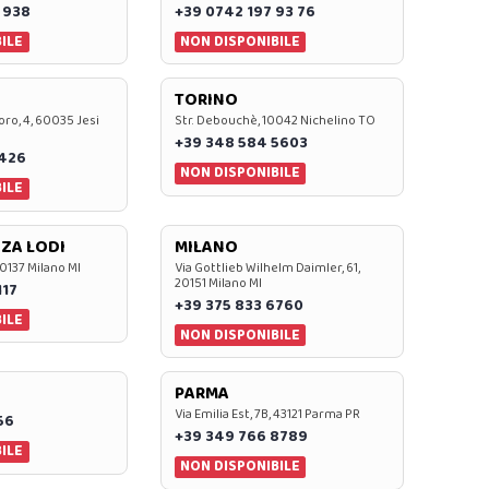
 938
+39 0742 197 93 76
ILE
NON DISPONIBILE
TORINO
oro, 4, 60035 Jesi
Str. Debouchè, 10042 Nichelino TO
+39 348 584 5603
7426
NON DISPONIBILE
ILE
ZA LODI
MILANO
20137 Milano MI
Via Gottlieb Wilhelm Daimler, 61,
20151 Milano MI
117
+39 375 833 6760
ILE
NON DISPONIBILE
PARMA
Via Emilia Est, 7B, 43121 Parma PR
56
+39 349 766 8789
ILE
NON DISPONIBILE