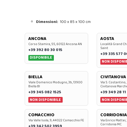
Dimensioni:
100 x 85 x 100 cm
ANCONA
AOSTA
Corso Stamira, 55, 60122 Ancona AN
Località Grand Ch
Saint
+39 392 80 30 015
+39 335 577 
DISPONIBILE
NON DISPONIB
BIELLA
CIVITANOVA
Viale Domenico Modugno, 3b, 13900
Via S. Costantino,
Biella BI
Civitanova March
+39 345 082 1525
+39 349 28 11
NON DISPONIBILE
NON DISPONIB
COMACCHIO
CORRIDONIA
Via Valle Isola, 9, 44022 Comacchio FE
Via Enrico Mattei,
Corridonia MC
+39 342 502 3959