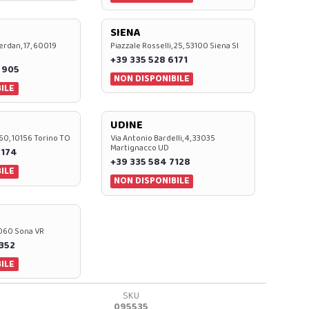
SIENA
rdan, 17, 60019
Piazzale Rosselli, 25, 53100 Siena SI
+39 335 528 6171
 905
NON DISPONIBILE
ILE
UDINE
60, 10156 Torino TO
Via Antonio Bardelli, 4, 33035
Martignacco UD
 174
+39 335 584 7128
ILE
NON DISPONIBILE
37060 Sona VR
0352
ILE
SKU
095535