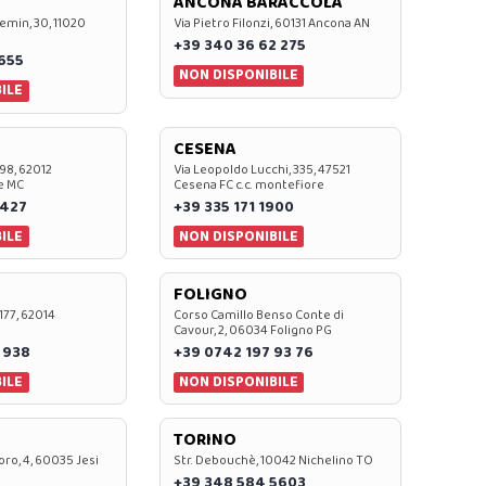
ANCONA BARACCOLA
emin, 30, 11020
Via Pietro Filonzi, 60131 Ancona AN
+39 340 36 62 275
0655
NON DISPONIBILE
ILE
CESENA
 98, 62012
Via Leopoldo Lucchi, 335, 47521
e MC
Cesena FC c.c. montefiore
 427
+39 335 171 1900
ILE
NON DISPONIBILE
FOLIGNO
 177, 62014
Corso Camillo Benso Conte di
Cavour, 2, 06034 Foligno PG
 938
+39 0742 197 93 76
ILE
NON DISPONIBILE
TORINO
oro, 4, 60035 Jesi
Str. Debouchè, 10042 Nichelino TO
+39 348 584 5603