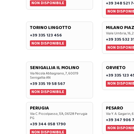
NON DISPONIBILE
+39 348 521 
NON DISPONIB
TORINO LINGOTTO
MILANO PIAZ
Viale Umbria, 16, 
+39 335 123 456
+39 335 532 3
NON DISPONIBILE
NON DISPONIB
SENIGALLIA IL MOLINO
ORVIETO
Via Nicola Abbagnano, 7, 60019
+39 335 123 4
Senigallia AN
NON DISPONIB
+39 335 19 58 567
NON DISPONIBILE
PERUGIA
PESARO
Via C. Piccolpasso, 1/A, 06128 Perugia
Via Y. A. Gagarin,
PG
+39 347 906 
+39 344 058 1790
NON DISPONIB
NON DISPONIBILE