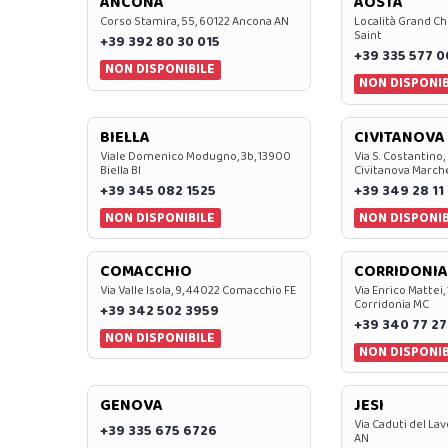
ANCONA
AOSTA
Corso Stamira, 55, 60122 Ancona AN
Località Grand Ch
Saint
+39 392 80 30 015
+39 335 577 
NON DISPONIBILE
NON DISPONIB
BIELLA
CIVITANOVA
Viale Domenico Modugno, 3b, 13900
Via S. Costantino,
Biella BI
Civitanova March
+39 345 082 1525
+39 349 28 11
NON DISPONIBILE
NON DISPONIB
COMACCHIO
CORRIDONIA
Via Valle Isola, 9, 44022 Comacchio FE
Via Enrico Mattei,
Corridonia MC
+39 342 502 3959
+39 340 77 27
NON DISPONIBILE
NON DISPONIB
GENOVA
JESI
Via Caduti del Lav
+39 335 675 6726
AN