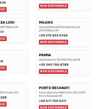
7426
NON DISPONIBILE
ILE
ZA LODI
MILANO
20137 Milano MI
Via Gottlieb Wilhelm Daimler, 61,
20151 Milano MI
117
+39 375 833 6760
ILE
NON DISPONIBILE
PARMA
Via Emilia Est, 7B, 43121 Parma PR
56
+39 349 766 8789
ILE
NON DISPONIBILE
PORTO RECANATI
 61122 Pesaro PU
Corso Giacomo Matteotti, 156, 62017
Porto Recanati MC
7308
+39 071 759 0217
ILE
NON DISPONIBILE