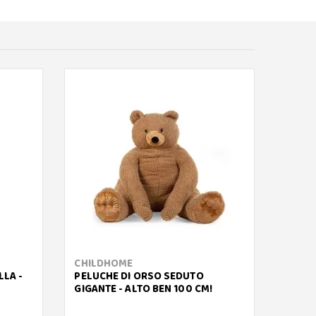
CHILDHOME
NATT
LLA -
PELUCHE DI ORSO SEDUTO
PELUC
GIGANTE - ALTO BEN 100 CM!
BUDDI
25CM