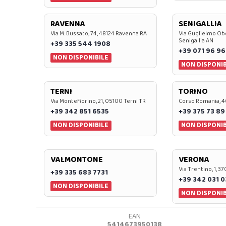
RAVENNA
SENIGALLIA
Via M. Bussato, 74, 48124 Ravenna RA
Via Guglielmo Obe
Senigallia AN
+39 335 544 1908
+39 071 96 96
NON DISPONIBILE
NON DISPONIB
TERNI
TORINO
Via Montefiorino, 21, 05100 Terni TR
Corso Romania, 4
+39 342 851 6535
+39 375 73 89
NON DISPONIBILE
NON DISPONIB
VALMONTONE
VERONA
Via Trentino, 1, 
+39 335 683 7731
+39 342 031 
NON DISPONIBILE
NON DISPONIB
EAN
5414673950138