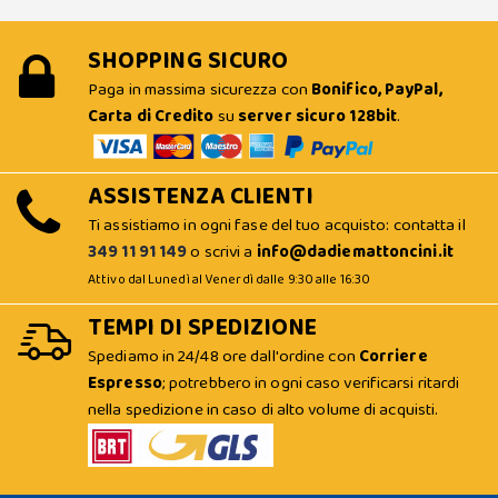
SHOPPING SICURO
Paga in massima sicurezza con
Bonifico, PayPal,
Carta di Credito
su
server sicuro 128bit
.
ASSISTENZA CLIENTI
Ti assistiamo in ogni fase del tuo acquisto: contatta il
349 11 91 149
o scrivi a
info@dadiemattoncini.it
Attivo dal Lunedì al Venerdì dalle 9:30 alle 16:30
TEMPI DI SPEDIZIONE
Spediamo in 24/48 ore dall'ordine con
Corriere
Espresso
; potrebbero in ogni caso verificarsi ritardi
nella spedizione in caso di alto volume di acquisti.