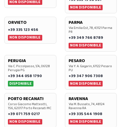
NON DISPONIBILE
NON DISPONIBILE
ORVIETO
PARMA
Via Emilia Est, 7B, 43121 Parma
+39 335 123 456
PR
NON DISPONIBILE
+39 349 766 8789
NON DISPONIBILE
PERUGIA
PESARO
Via C. Piccolpasso, 1/A, 06128
Via Y. A. Gagarin, 61122 Pesaro
Perugia PG
PU
+39 344 058 1790
+39 347 906 7308
DISPONIBILE
NON DISPONIBILE
PORTO RECANATI
RAVENNA
Corso Giacomo Matteotti,
Via M. Bussato, 74, 48124
156, 62017 Porto Recanati MC
Ravenna RA
+39 071 759 0217
+39 335 544 1908
NON DISPONIBILE
NON DISPONIBILE