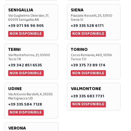
SENIGALLIA
SIENA
Via Guglielmo Oberdan, 17,
Piazzale Rosselli, 25, 53100
60019 Senigallia AN
Siena SI
+39 071 96 96 905
+39 335 528 6171
NON DISPONIBILE
NON DISPONIBILE
TERNI
TORINO
Via Montefiorino, 21, 05100
Corso Romania, 460, 10156
Terni TR
Torino TO
+39 342 851 6535
+39 375 73 89 174
NON DISPONIBILE
NON DISPONIBILE
UDINE
VALMONTONE
Via Antonio Bardelli, 4, 33035
+39 335 683 7731
Martignacco UD
NON DISPONIBILE
+39 335 584 7128
NON DISPONIBILE
VERONA