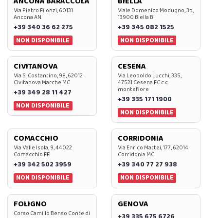
ANCONA BARACCOLA
BIELLA
Via Pietro Filonzi, 60131
Viale Domenico Modugno, 3b,
Ancona AN
13900 Biella BI
+39 340 36 62 275
+39 345 082 1525
NON DISPONIBILE
NON DISPONIBILE
CIVITANOVA
CESENA
Via S. Costantino, 98, 62012
Via Leopoldo Lucchi, 335,
Civitanova Marche MC
47521 Cesena FC c.c.
montefiore
+39 349 28 11 427
+39 335 171 1900
NON DISPONIBILE
NON DISPONIBILE
COMACCHIO
CORRIDONIA
Via Valle Isola, 9, 44022
Via Enrico Mattei, 177, 62014
Comacchio FE
Corridonia MC
+39 342 502 3959
+39 340 77 27 938
NON DISPONIBILE
NON DISPONIBILE
FOLIGNO
GENOVA
Corso Camillo Benso Conte di
+39 335 675 6726