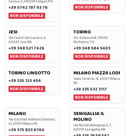
Cavour, 2, 06034 Foligno PG
NON DISPONIBILE
+39 0742 197 93 76
NON DISPONIBILE
JESI
TORINO
Via Caduti del Lavoro, 4,
Str. Debouchè, 10042
60035 Jesi AN
Nichelino TO
+39 348 521 7426
+39 348 584 5603
NON DISPONIBILE
NON DISPONIBILE
TORINO LINGOTTO
MILANO PIAZZA LODI
Viale Umbria, 16, 20137 Milano
+39 335 123 456
MI
NON DISPONIBILE
+39 335 532 3117
NON DISPONIBILE
MILANO
SENIGALLIA IL
MOLINO
Via Gottlieb Wilhelm Daimler,
61, 20151 Milano MI
Via Nicola Abbagnano, 7,
+39 375 833 6760
60019 Senigallia AN
+39 335 19 58 567