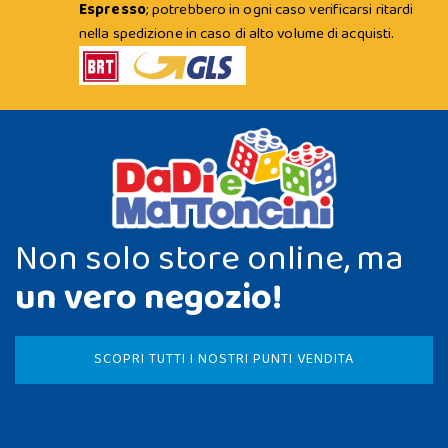
Espresso
; potrebbero in ogni caso verificarsi ritardi
nella spedizione in caso di alto volume di acquisti.
Non solo store online, ma
un vero negozio!
SCOPRI TUTTI I NOSTRI PUNTI VENDITA