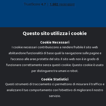
Questo sito utilizza i cookie
Cookie Necessari
Dadi e Mattoncini è un brand di Giocabene Srl. Ogni riproduzione o utilizzo non
I cookie necessari contribuiscono a rendere fruibile il sito web
espressamente autorizzato è severamente vietato. Tutti i loghi, marchi,
brand elencati nel presente shop sono di proprietà dei rispettivi titolari.
abilitandone funzionalità di base quali la navigazione sulle pagine e
I prezzi e le promozioni pubblicate potrebbero differire da quanto esposto in
negozio.
l'accesso alle aree protette del sito. Il sito web non è in grado di
Giocabene Srl - via della Posta 8, 20123 Milano (MI)
funzionare correttamente senza questi cookie. Questo cookie è usato
P.IVA 02608090425 - REA AN201199 - C.S. 10.000 i.v.
per distinguere tra umani e robot.
Cookie Statistici
Questi strumenti di tracciamento ci permettono di misurare il traffico e
analizzare il tuo comportamento con l'obiettivo di migliorare il nostro
servizio.