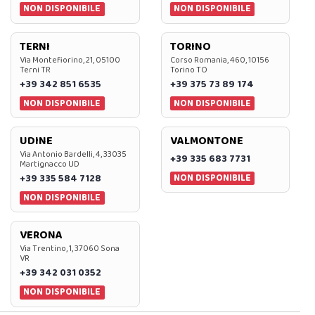
NON DISPONIBILE
NON DISPONIBILE
TERNI
TORINO
Via Montefiorino, 21, 05100
Corso Romania, 460, 10156
Terni TR
Torino TO
+39 342 851 6535
+39 375 73 89 174
NON DISPONIBILE
NON DISPONIBILE
UDINE
VALMONTONE
Via Antonio Bardelli, 4, 33035
+39 335 683 7731
Martignacco UD
NON DISPONIBILE
+39 335 584 7128
NON DISPONIBILE
VERONA
Via Trentino, 1, 37060 Sona
VR
+39 342 031 0352
NON DISPONIBILE