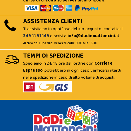
Carta di Credito
su
server sicuro 128bit
.
ASSISTENZA CLIENTI
Ti assistiamo in ogni fase del tuo acquisto: contatta il
349 11 91 149
o scrivi a
info@dadiemattoncini.it
Attivo dal Lunedì al Venerdì dalle 9:30 alle 16:30
TEMPI DI SPEDIZIONE
Spediamo in 24/48 ore dall'ordine con
Corriere
Espresso
; potrebbero in ogni caso verificarsi ritardi
nella spedizione in caso di alto volume di acquisti.