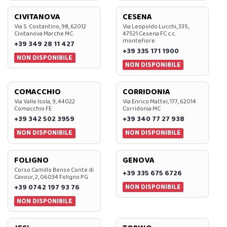
CIVITANOVA
CESENA
Via S. Costantino, 98, 62012
Via Leopoldo Lucchi, 335,
Civitanova Marche MC
47521 Cesena FC c.c.
montefiore
+39 349 28 11 427
+39 335 171 1900
NON DISPONIBILE
NON DISPONIBILE
COMACCHIO
CORRIDONIA
Via Valle Isola, 9, 44022
Via Enrico Mattei, 177, 62014
Comacchio FE
Corridonia MC
+39 342 502 3959
+39 340 77 27 938
NON DISPONIBILE
NON DISPONIBILE
FOLIGNO
GENOVA
Corso Camillo Benso Conte di
+39 335 675 6726
Cavour, 2, 06034 Foligno PG
NON DISPONIBILE
+39 0742 197 93 76
NON DISPONIBILE