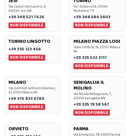
JESI
TORINO
Via Caduti del Lavoro, 4,
Str. Debouchè, 10042
60035 Jesi AN
Nichelino TO
+39 348 521 7426
+39 348 584 5603
NON DISPONIBILE
NON DISPONIBILE
TORINO LINGOTTO
MILANO PIAZZA LODI
Viale Umbria, 16, 20137 Milano
+39 335 123 456
MI
NON DISPONIBILE
+39 335 532 3117
NON DISPONIBILE
MILANO
SENIGALLIA IL
MOLINO
Via Gottlieb Wilhelm Daimler,
61, 20151 Milano MI
Via Nicola Abbagnano, 7,
+39 375 833 6760
60019 Senigallia AN
+39 335 19 58 567
NON DISPONIBILE
NON DISPONIBILE
ORVIETO
PARMA
Via Emilia Est, 7B, 43121 Parma