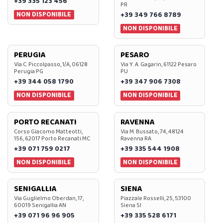
+39 335 123 456
PR
NON DISPONIBILE
+39 349 766 8789
NON DISPONIBILE
PERUGIA
PESARO
Via C. Piccolpasso, 1/A, 06128
Via Y. A. Gagarin, 61122 Pesaro
Perugia PG
PU
+39 344 058 1790
+39 347 906 7308
NON DISPONIBILE
NON DISPONIBILE
PORTO RECANATI
RAVENNA
Corso Giacomo Matteotti,
Via M. Bussato, 74, 48124
156, 62017 Porto Recanati MC
Ravenna RA
+39 071 759 0217
+39 335 544 1908
NON DISPONIBILE
NON DISPONIBILE
SENIGALLIA
SIENA
Via Guglielmo Oberdan, 17,
Piazzale Rosselli, 25, 53100
60019 Senigallia AN
Siena SI
+39 071 96 96 905
+39 335 528 6171