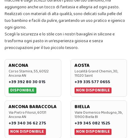
macchie e dagli schizzi durante i pasti del tuo bambino, ma
aggiungono anche un tocco di fantasia e allegria ad ogni pasto.
Realizzati con materiali di alta qualità, sono delicati sulla pelle del
tuo bambino e facili da pulire, garantendo un uso pratico e igienico
ogni giorno.
Scegli la sicurezza e lo stile con i nostri bavaglini in silicone e
trasforma ogni pasto in un'esperienza gioiosa e senza
preoccupazioni per il tuo piccolo tesoro.
ANCONA
AOSTA
Corso Stamira, 55, 60122
Località Grand Chemin, 30,
Ancona AN
11020 Saint
+39 392 80 30 015
+39 335 577 0655
DISPONIBILE
NON DISPONIBILE
ANCONA BARACCOLA
BIELLA
Via Pietro Filonzi, 60131
Viale Domenico Modugno, 3b,
Ancona AN
13900 Biella BI
+39 340 36 62 275
+39 345 082 1525
NON DISPONIBILE
NON DISPONIBILE