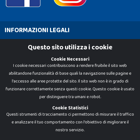
INFORMAZIONI LEGALI
Cookie Policy
Questo sito utilizza i cookie
Privacy Policy
Cookie Necessari
I cookie necessari contribuiscono a rendere fruibile il sito web
abilitandone funzionalità di base quali la navigazione sulle pagine e
l'accesso alle aree protette del sito. Il sito web non è in grado di
funzionare correttamente senza questi cookie. Questo cookie è usato
per distinguere tra umani e robot.
Cookie Statistici
Questi strumenti di tracciamento ci permettono di misurare il traffico
e analizzare il tuo comportamento con l'obiettivo di migliorare il
Dadi e Mattoncini è un brand di Giocabene Srl. Ogni riproduzione o utilizzo non
nostro servizio.
espressamente autorizzato è severamente vietato. Tutti i loghi, marchi,
brand elencati nel presente shop sono di proprietà dei rispettivi titolari.