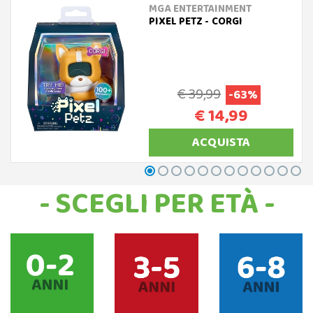
MGA ENTERTAINMENT
PIXEL PETZ - CORGI
€ 39,99
-63%
€ 14,99
ACQUISTA
- SCEGLI PER ETÀ -