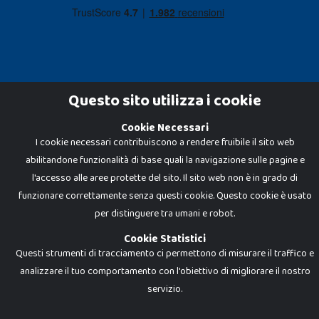
Questo sito utilizza i cookie
Cookie Necessari
Dadi e Mattoncini è un brand di Giocabene Srl. Ogni riproduzione o utilizzo non
I cookie necessari contribuiscono a rendere fruibile il sito web
espressamente autorizzato è severamente vietato. Tutti i loghi, marchi,
brand elencati nel presente shop sono di proprietà dei rispettivi titolari.
abilitandone funzionalità di base quali la navigazione sulle pagine e
I prezzi e le promozioni pubblicate potrebbero differire da quanto esposto in
negozio.
l'accesso alle aree protette del sito. Il sito web non è in grado di
Giocabene Srl - via della Posta 8, 20123 Milano (MI)
funzionare correttamente senza questi cookie. Questo cookie è usato
P.IVA 02608090425 - REA AN201199 - C.S. 10.000 i.v.
per distinguere tra umani e robot.
Cookie Statistici
Questi strumenti di tracciamento ci permettono di misurare il traffico e
analizzare il tuo comportamento con l'obiettivo di migliorare il nostro
servizio.