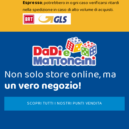
Espresso
; potrebbero in ogni caso verificarsi ritardi
nella spedizione in caso di alto volume di acquisti.
Non solo store online, ma
un vero negozio!
SCOPRI TUTTI I NOSTRI PUNTI VENDITA