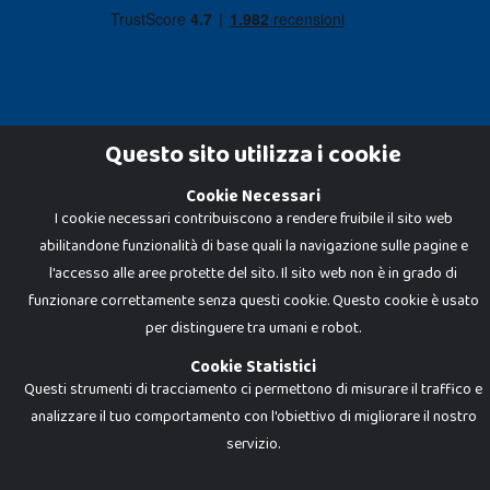
Questo sito utilizza i cookie
Cookie Necessari
Dadi e Mattoncini è un brand di Giocabene Srl. Ogni riproduzione o utilizzo non
I cookie necessari contribuiscono a rendere fruibile il sito web
espressamente autorizzato è severamente vietato. Tutti i loghi, marchi,
brand elencati nel presente shop sono di proprietà dei rispettivi titolari.
abilitandone funzionalità di base quali la navigazione sulle pagine e
I prezzi e le promozioni pubblicate potrebbero differire da quanto esposto in
negozio.
l'accesso alle aree protette del sito. Il sito web non è in grado di
Giocabene Srl - via della Posta 8, 20123 Milano (MI)
funzionare correttamente senza questi cookie. Questo cookie è usato
P.IVA 02608090425 - REA AN201199 - C.S. 10.000 i.v.
per distinguere tra umani e robot.
Cookie Statistici
Questi strumenti di tracciamento ci permettono di misurare il traffico e
analizzare il tuo comportamento con l'obiettivo di migliorare il nostro
servizio.