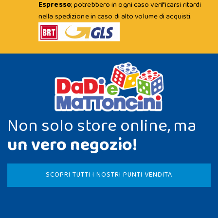
Espresso
; potrebbero in ogni caso verificarsi ritardi
nella spedizione in caso di alto volume di acquisti.
Non solo store online, ma
un vero negozio!
SCOPRI TUTTI I NOSTRI PUNTI VENDITA