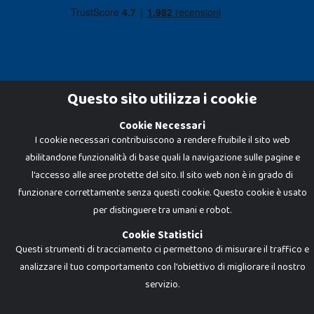
Questo sito utilizza i cookie
Cookie Necessari
Dadi e Mattoncini è un brand di Giocabene Srl. Ogni riproduzione o utilizzo non
I cookie necessari contribuiscono a rendere fruibile il sito web
espressamente autorizzato è severamente vietato. Tutti i loghi, marchi,
brand elencati nel presente shop sono di proprietà dei rispettivi titolari.
abilitandone funzionalità di base quali la navigazione sulle pagine e
I prezzi e le promozioni pubblicate potrebbero differire da quanto esposto in
negozio.
l'accesso alle aree protette del sito. Il sito web non è in grado di
Giocabene Srl - via della Posta 8, 20123 Milano (MI)
funzionare correttamente senza questi cookie. Questo cookie è usato
P.IVA 02608090425 - REA AN201199 - C.S. 10.000 i.v.
per distinguere tra umani e robot.
Cookie Statistici
Questi strumenti di tracciamento ci permettono di misurare il traffico e
analizzare il tuo comportamento con l'obiettivo di migliorare il nostro
servizio.