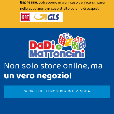
Espresso
; potrebbero in ogni caso verificarsi ritardi
nella spedizione in caso di alto volume di acquisti.
Non solo store online, ma
un vero negozio!
SCOPRI TUTTI I NOSTRI PUNTI VENDITA