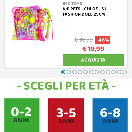
IMC TOYS
VIP PETS - CHLOE - S1
FASHION DOLL 25CM
€ 36,99
-46%
€ 19,99
ACQUISTA
- SCEGLI PER ETÀ -