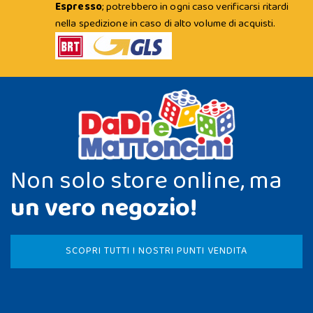
Espresso
; potrebbero in ogni caso verificarsi ritardi
nella spedizione in caso di alto volume di acquisti.
Non solo store online, ma
un vero negozio!
SCOPRI TUTTI I NOSTRI PUNTI VENDITA