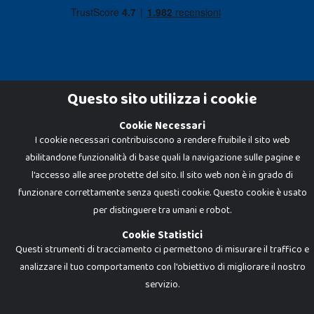
Questo sito utilizza i cookie
Cookie Necessari
Dadi e Mattoncini è un brand di Giocabene Srl. Ogni riproduzione o utilizzo non
I cookie necessari contribuiscono a rendere fruibile il sito web
espressamente autorizzato è severamente vietato. Tutti i loghi, marchi,
brand elencati nel presente shop sono di proprietà dei rispettivi titolari.
abilitandone funzionalità di base quali la navigazione sulle pagine e
I prezzi e le promozioni pubblicate potrebbero differire da quanto esposto in
negozio.
l'accesso alle aree protette del sito. Il sito web non è in grado di
Giocabene Srl - via della Posta 8, 20123 Milano (MI)
funzionare correttamente senza questi cookie. Questo cookie è usato
P.IVA 02608090425 - REA AN201199 - C.S. 10.000 i.v.
per distinguere tra umani e robot.
Cookie Statistici
Questi strumenti di tracciamento ci permettono di misurare il traffico e
analizzare il tuo comportamento con l'obiettivo di migliorare il nostro
servizio.