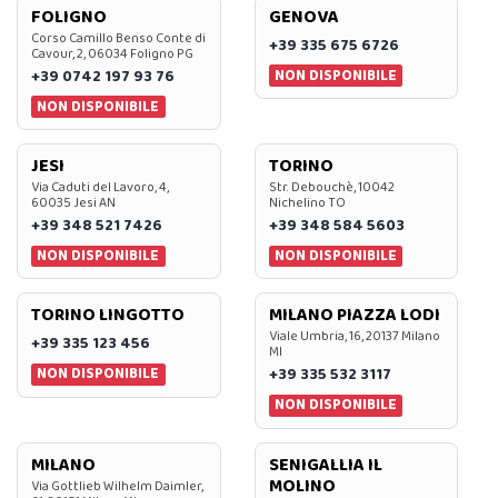
FOLIGNO
GENOVA
Corso Camillo Benso Conte di
+39 335 675 6726
Cavour, 2, 06034 Foligno PG
NON DISPONIBILE
+39 0742 197 93 76
NON DISPONIBILE
JESI
TORINO
Via Caduti del Lavoro, 4,
Str. Debouchè, 10042
60035 Jesi AN
Nichelino TO
+39 348 521 7426
+39 348 584 5603
NON DISPONIBILE
NON DISPONIBILE
TORINO LINGOTTO
MILANO PIAZZA LODI
Viale Umbria, 16, 20137 Milano
+39 335 123 456
MI
NON DISPONIBILE
+39 335 532 3117
NON DISPONIBILE
MILANO
SENIGALLIA IL
MOLINO
Via Gottlieb Wilhelm Daimler,