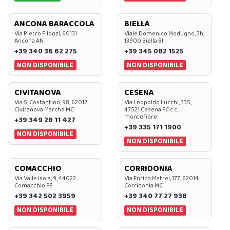
ANCONA BARACCOLA
BIELLA
Via Pietro Filonzi, 60131
Viale Domenico Modugno, 3b,
Ancona AN
13900 Biella BI
+39 340 36 62 275
+39 345 082 1525
NON DISPONIBILE
NON DISPONIBILE
CIVITANOVA
CESENA
Via S. Costantino, 98, 62012
Via Leopoldo Lucchi, 335,
Civitanova Marche MC
47521 Cesena FC c.c.
montefiore
+39 349 28 11 427
+39 335 171 1900
NON DISPONIBILE
NON DISPONIBILE
COMACCHIO
CORRIDONIA
Via Valle Isola, 9, 44022
Via Enrico Mattei, 177, 62014
Comacchio FE
Corridonia MC
+39 342 502 3959
+39 340 77 27 938
NON DISPONIBILE
NON DISPONIBILE