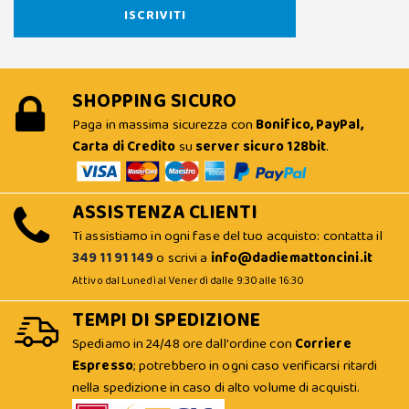
SHOPPING SICURO
Paga in massima sicurezza con
Bonifico, PayPal,
Carta di Credito
su
server sicuro 128bit
.
ASSISTENZA CLIENTI
Ti assistiamo in ogni fase del tuo acquisto: contatta il
349 11 91 149
o scrivi a
info@dadiemattoncini.it
Attivo dal Lunedì al Venerdì dalle 9:30 alle 16:30
TEMPI DI SPEDIZIONE
Spediamo in 24/48 ore dall'ordine con
Corriere
Espresso
; potrebbero in ogni caso verificarsi ritardi
nella spedizione in caso di alto volume di acquisti.