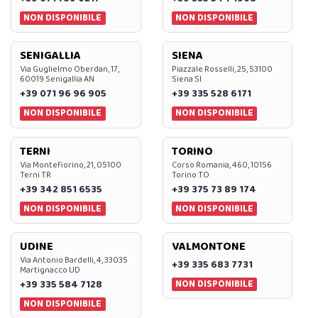
NON DISPONIBILE
NON DISPONIBILE
SENIGALLIA
SIENA
Via Guglielmo Oberdan, 17,
Piazzale Rosselli, 25, 53100
60019 Senigallia AN
Siena SI
+39 071 96 96 905
+39 335 528 6171
NON DISPONIBILE
NON DISPONIBILE
TERNI
TORINO
Via Montefiorino, 21, 05100
Corso Romania, 460, 10156
Terni TR
Torino TO
+39 342 851 6535
+39 375 73 89 174
NON DISPONIBILE
NON DISPONIBILE
UDINE
VALMONTONE
Via Antonio Bardelli, 4, 33035
+39 335 683 7731
Martignacco UD
NON DISPONIBILE
+39 335 584 7128
NON DISPONIBILE