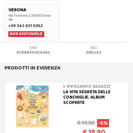
VERONA
Via Trentino, 1, 37060 Sona
VR
+39 342 031 0352
NON DISPONIBILE
EAN
SKU
9788830304062
085242
PRODOTTI IN EVIDENZA
L'IPPOCAMPO RAGAZZI
LA VITA SEGRETA DELLE
CONCHIGLIE. ALBUM
SCOPERTE
€ 19,90
-5%
€ 18,90