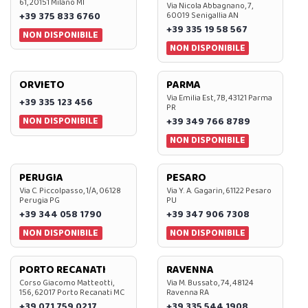
61, 20151 Milano MI
Via Nicola Abbagnano, 7,
+39 375 833 6760
60019 Senigallia AN
+39 335 19 58 567
NON DISPONIBILE
NON DISPONIBILE
ORVIETO
PARMA
Via Emilia Est, 7B, 43121 Parma
+39 335 123 456
PR
NON DISPONIBILE
+39 349 766 8789
NON DISPONIBILE
PERUGIA
PESARO
Via C. Piccolpasso, 1/A, 06128
Via Y. A. Gagarin, 61122 Pesaro
Perugia PG
PU
+39 344 058 1790
+39 347 906 7308
NON DISPONIBILE
NON DISPONIBILE
PORTO RECANATI
RAVENNA
Corso Giacomo Matteotti,
Via M. Bussato, 74, 48124
156, 62017 Porto Recanati MC
Ravenna RA
+39 071 759 0217
+39 335 544 1908