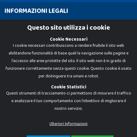
INFORMAZIONI LEGALI
Cookie Policy
Questo sito utilizza i cookie
Privacy Policy
Cookie Necessari
I cookie necessari contribuiscono a rendere fruibile il sito web
abilitandone funzionalità di base quali la navigazione sulle pagine e
l'accesso alle aree protette del sito. Il sito web non è in grado di
funzionare correttamente senza questi cookie. Questo cookie è usato
per distinguere tra umani e robot.
Cookie Statistici
Questi strumenti di tracciamento ci permettono di misurare il traffico
e analizzare il tuo comportamento con l'obiettivo di migliorare il
nostro servizio.
Dadi e Mattoncini è un brand di Giocabene Srl. Ogni riproduzione o utilizzo non
espressamente autorizzato è severamente vietato. Tutti i loghi, marchi,
brand elencati nel presente shop sono di proprietà dei rispettivi titolari.
I prezzi e le promozioni pubblicate potrebbero differire da quanto esposto in
Ulteriori Informazioni
negozio.
Giocabene Srl - via della Posta 8, 20123 Milano (MI)