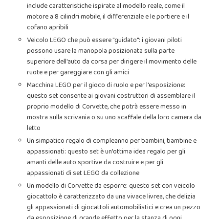
include caratteristiche ispirate al modello reale, come il
motore a 8 cilindri mobile, il differenziale e le portiere e il
cofano apribili
Veicolo LEGO che può essere "guidato": i giovani piloti
possono usare la manopola posizionata sulla parte
superiore dell'auto da corsa per dirigere il movimento delle
ruote e per gareggiare con gli amici
Macchina LEGO per il gioco di ruolo e per l'esposizione:
questo set consente ai giovani costruttori di assemblare il
proprio modello di Corvette, che potrà essere messo in
mostra sulla scrivania o su uno scaffale della loro camera da
letto
Un simpatico regalo di compleanno per bambini, bambine e
appassionati: questo set è un'ottima idea regalo per gli
amanti delle auto sportive da costruire e per gli
appassionati di set LEGO da collezione
Un modello di Corvette da esporre: questo set con veicolo
giocattolo è caratterizzato da una vivace livrea, che delizia
gli appassionati di giocattoli automobilistici e crea un pezzo
da esposizione di grande effetto per la stanza di ogni