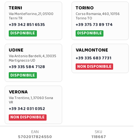
TERNI
TORINO
Via Montefiorino, 21, 05100
Corso Romania, 460, 10156
Terni TR
Torino TO
+39 342 851 6535
+39 375 73 89 174
DISPONIBILE
DISPONIBILE
UDINE
VALMONTONE
Via Antonio Bardelli, 4, 33035
+39 335 683 7731
Martignacco UD
NON DISPONIBILE
+39 335 584 7128
DISPONIBILE
VERONA
Via Trentino, 1, 37060 Sona
VR
+39 342 031 0352
NON DISPONIBILE
EAN
SKU
5702017824550
118667