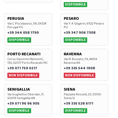
DISPONIBILE
PERUGIA
PESARO
Via C. Piccolpasso, 1/A, 06128
Via Y. A. Gagarin, 61122 Pesaro
Perugia PG
PU
+39 344 058 1790
+39 347 906 7308
DISPONIBILE
DISPONIBILE
PORTO RECANATI
RAVENNA
Corso Giacomo Matteotti,
Via M. Bussato, 74, 48124
156, 62017 Porto Recanati MC
Ravenna RA
+39 071 759 0217
+39 335 544 1908
NON DISPONIBILE
NON DISPONIBILE
SENIGALLIA
SIENA
Via Guglielmo Oberdan, 17,
Piazzale Rosselli, 25, 53100
60019 Senigallia AN
Siena SI
+39 071 96 96 905
+39 335 528 6171
DISPONIBILE
DISPONIBILE