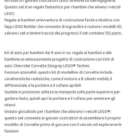
introdurre i giovani costruttori LEGO all’universo dell’ingegneria.
Questo set è un regalo fantastico per i bambini che amano i veicoli
LEGO.
Regala ai bambini un’avventura di costruzione facile e intuitiva con
l’app LEGO Builder che consente di ingrandire e ruotare i modelli 3D,
salvare i set e tenere traccia dei progressi. Il set contiene 732 pezzi.
Kit di auto per bambini dai 9 anni in su: regala ai bambini e alle
bambine un entusiasmante progetto di costruzione con il kit di
auto Chevrolet Corvette Stingray LEGO® Technic
Funzioni azionabili: questo kit di modellino di Corvette include
caratteristiche realistiche, come il motore a 8 cilindri mobile, il
differenziale, e le portiere e il cofano apribili
Guidala in posizione: utilizza la manopola sulla parte superiore per
guidare l’auto, quindi apri le portiere e il cofano per ammirare gli
interni
Un’auto giocattolo per i bambini che adorano i veicoli LEGO®:
questo set consente ai giovani costruttori di assemblare il proprio
modello di Corvette prima di giocare con il veicolo ed esplorarne le
funzioni