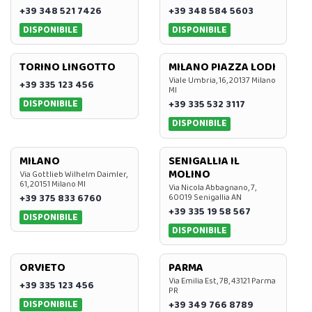
+39 348 521 7426
+39 348 584 5603
DISPONIBILE
DISPONIBILE
TORINO LINGOTTO
MILANO PIAZZA LODI
Viale Umbria, 16, 20137 Milano
+39 335 123 456
MI
DISPONIBILE
+39 335 532 3117
DISPONIBILE
MILANO
SENIGALLIA IL
MOLINO
Via Gottlieb Wilhelm Daimler,
61, 20151 Milano MI
Via Nicola Abbagnano, 7,
+39 375 833 6760
60019 Senigallia AN
+39 335 19 58 567
DISPONIBILE
DISPONIBILE
ORVIETO
PARMA
Via Emilia Est, 7B, 43121 Parma
+39 335 123 456
PR
DISPONIBILE
+39 349 766 8789