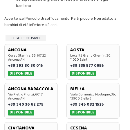
bambino
Avvertenza! Pericolo di soffocamento. Parti piccole. Non adatto a
bambini di età inferiore a 3 anni.
LEGO ESCLUSIVO
ANCONA
AOSTA
Corso Stamira, 55, 60122
Località Grand Chemin, 30,
Ancona AN
11020 Saint
+39 392 80 30 015
+39 335 577 0655
DISPONIBILE
DISPONIBILE
ANCONA BARACCOLA
BIELLA
Via Pietro Filonzi, 60131
Viale Domenico Modugno, 3b,
Ancona AN
13900 Biella BI
+39 340 36 62 275
+39 345 082 1525
DISPONIBILE
DISPONIBILE
CIVITANOVA
CESENA