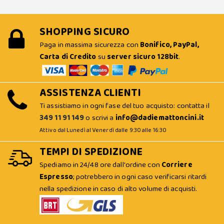
SHOPPING SICURO
Paga in massima sicurezza con
Bonifico, PayPal,
Carta di Credito
su
server sicuro 128bit
.
ASSISTENZA CLIENTI
Ti assistiamo in ogni fase del tuo acquisto: contatta il
349 11 91 149
o scrivi a
info@dadiemattoncini.it
Attivo dal Lunedì al Venerdì dalle 9:30 alle 16:30
TEMPI DI SPEDIZIONE
Spediamo in 24/48 ore dall'ordine con
Corriere
Espresso
; potrebbero in ogni caso verificarsi ritardi
nella spedizione in caso di alto volume di acquisti.