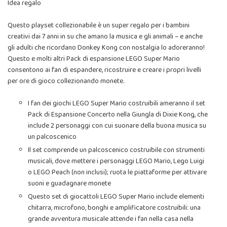
Idea regalo
Questo playset collezionabile è un super regalo per i bambini
creativi dai 7 anni in su che amano la musica e gli animali – e anche
gli adulti che ricordano Donkey Kong con nostalgia lo adoreranno!
Questo e molti altri Pack di espansione LEGO Super Mario
consentono ai fan di espandere, ricostruire e creare i propri livelli
per ore di gioco collezionando monete.
I fan dei giochi LEGO Super Mario costruibili ameranno il set
Pack di Espansione Concerto nella Giungla di Dixie Kong, che
include 2 personaggi con cui suonare della buona musica su
un palcoscenico
Il set comprende un palcoscenico costruibile con strumenti
musicali, dove mettere i personaggi LEGO Mario, Lego Luigi
o LEGO Peach (non inclusi); ruota le piattaforme per attivare
suoni e guadagnare monete
Questo set di giocattoli LEGO Super Mario include elementi
chitarra, microfono, bonghi e amplificatore costruibili: una
grande avventura musicale attende i fan nella casa nella