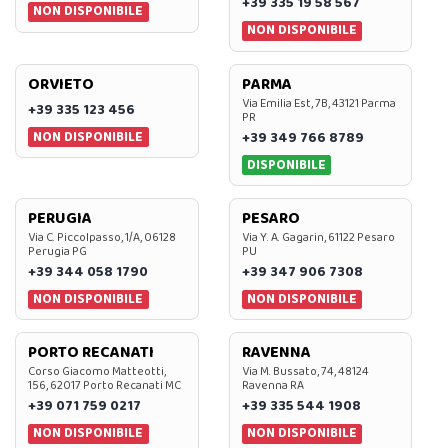
+39 335 19 58 567
NON DISPONIBILE
NON DISPONIBILE
ORVIETO
PARMA
Via Emilia Est, 7B, 43121 Parma
+39 335 123 456
PR
NON DISPONIBILE
+39 349 766 8789
DISPONIBILE
PERUGIA
PESARO
Via C. Piccolpasso, 1/A, 06128
Via Y. A. Gagarin, 61122 Pesaro
Perugia PG
PU
+39 344 058 1790
+39 347 906 7308
NON DISPONIBILE
NON DISPONIBILE
PORTO RECANATI
RAVENNA
Corso Giacomo Matteotti,
Via M. Bussato, 74, 48124
156, 62017 Porto Recanati MC
Ravenna RA
+39 071 759 0217
+39 335 544 1908
NON DISPONIBILE
NON DISPONIBILE