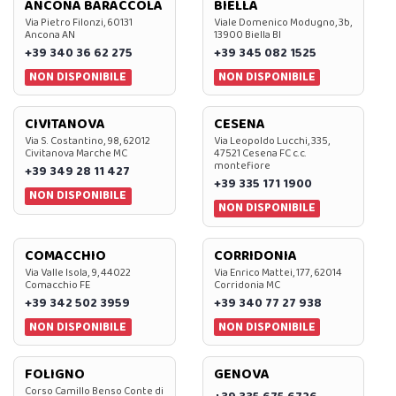
ANCONA BARACCOLA
BIELLA
Via Pietro Filonzi, 60131
Viale Domenico Modugno, 3b,
Ancona AN
13900 Biella BI
+39 340 36 62 275
+39 345 082 1525
NON DISPONIBILE
NON DISPONIBILE
CIVITANOVA
CESENA
Via S. Costantino, 98, 62012
Via Leopoldo Lucchi, 335,
Civitanova Marche MC
47521 Cesena FC c.c.
montefiore
+39 349 28 11 427
+39 335 171 1900
NON DISPONIBILE
NON DISPONIBILE
COMACCHIO
CORRIDONIA
Via Valle Isola, 9, 44022
Via Enrico Mattei, 177, 62014
Comacchio FE
Corridonia MC
+39 342 502 3959
+39 340 77 27 938
NON DISPONIBILE
NON DISPONIBILE
FOLIGNO
GENOVA
Corso Camillo Benso Conte di