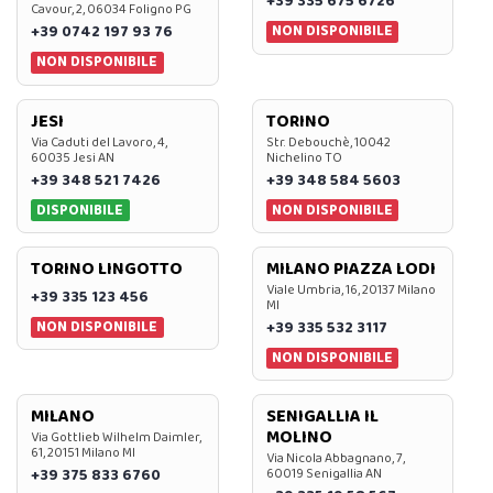
+39 335 675 6726
Cavour, 2, 06034 Foligno PG
NON DISPONIBILE
+39 0742 197 93 76
NON DISPONIBILE
JESI
TORINO
Via Caduti del Lavoro, 4,
Str. Debouchè, 10042
60035 Jesi AN
Nichelino TO
+39 348 521 7426
+39 348 584 5603
DISPONIBILE
NON DISPONIBILE
TORINO LINGOTTO
MILANO PIAZZA LODI
Viale Umbria, 16, 20137 Milano
+39 335 123 456
MI
NON DISPONIBILE
+39 335 532 3117
NON DISPONIBILE
MILANO
SENIGALLIA IL
MOLINO
Via Gottlieb Wilhelm Daimler,
61, 20151 Milano MI
Via Nicola Abbagnano, 7,
+39 375 833 6760
60019 Senigallia AN