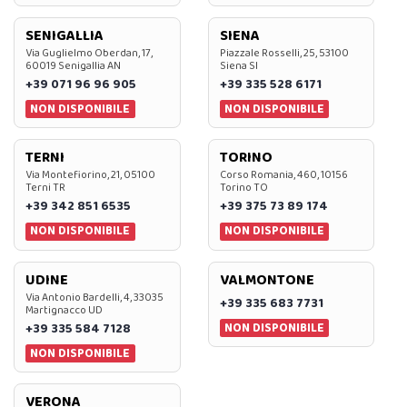
SENIGALLIA
SIENA
Via Guglielmo Oberdan, 17,
Piazzale Rosselli, 25, 53100
60019 Senigallia AN
Siena SI
+39 071 96 96 905
+39 335 528 6171
NON DISPONIBILE
NON DISPONIBILE
TERNI
TORINO
Via Montefiorino, 21, 05100
Corso Romania, 460, 10156
Terni TR
Torino TO
+39 342 851 6535
+39 375 73 89 174
NON DISPONIBILE
NON DISPONIBILE
UDINE
VALMONTONE
Via Antonio Bardelli, 4, 33035
+39 335 683 7731
Martignacco UD
NON DISPONIBILE
+39 335 584 7128
NON DISPONIBILE
VERONA