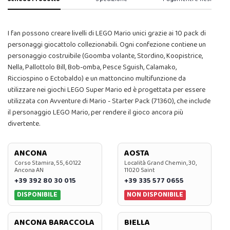
I fan possono creare livelli di LEGO Mario unici grazie ai 10 pack di
personaggi giocattolo collezionabili. Ogni confezione contiene un
personaggio costruibile (Goomba volante, Stordino, Koopistrice,
Nella, Pallottolo Bill, Bob-omba, Pesce Sguish, Calamako,
Ricciospino o Ectobaldo) e un mattoncino multifunzione da
utilizzare nei giochi LEGO Super Mario ed è progettata per essere
utilizzata con Avventure di Mario - Starter Pack (71360), che include
il personaggio LEGO Mario, per rendere il gioco ancora più
divertente.
ANCONA
AOSTA
Corso Stamira, 55, 60122
Località Grand Chemin, 30,
Ancona AN
11020 Saint
+39 392 80 30 015
+39 335 577 0655
DISPONIBILE
NON DISPONIBILE
ANCONA BARACCOLA
BIELLA