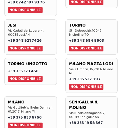
NON DISPONIBILE
+39 0742 197 93 76
NON DISPONIBILE
JESI
TORINO
Via Caduti del Lavoro, 4,
Str. Debouchè, 10042
60035 Jesi AN
Nichelino TO
+39 348 521 7426
+39 348 584 5603
NON DISPONIBILE
NON DISPONIBILE
TORINO LINGOTTO
MILANO PIAZZA LODI
Viale Umbria, 16, 20137 Milano
+39 335 123 456
MI
NON DISPONIBILE
+39 335 532 3117
NON DISPONIBILE
MILANO
SENIGALLIA IL
MOLINO
Via Gottlieb Wilhelm Daimler,
61, 20151 Milano MI
Via Nicola Abbagnano, 7,
+39 375 833 6760
60019 Senigallia AN
+39 335 19 58 567
NON DISPONIBILE