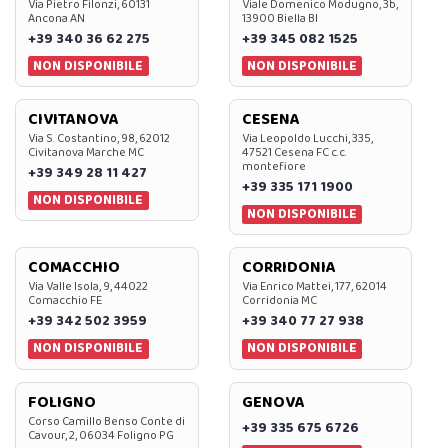
Via Pietro Filonzi, 60131
Viale Domenico Modugno, 3b,
Ancona AN
13900 Biella BI
+39 340 36 62 275
+39 345 082 1525
NON DISPONIBILE
NON DISPONIBILE
CIVITANOVA
CESENA
Via S. Costantino, 98, 62012
Via Leopoldo Lucchi, 335,
Civitanova Marche MC
47521 Cesena FC c.c.
montefiore
+39 349 28 11 427
+39 335 171 1900
NON DISPONIBILE
NON DISPONIBILE
COMACCHIO
CORRIDONIA
Via Valle Isola, 9, 44022
Via Enrico Mattei, 177, 62014
Comacchio FE
Corridonia MC
+39 342 502 3959
+39 340 77 27 938
NON DISPONIBILE
NON DISPONIBILE
FOLIGNO
GENOVA
Corso Camillo Benso Conte di
+39 335 675 6726
Cavour, 2, 06034 Foligno PG