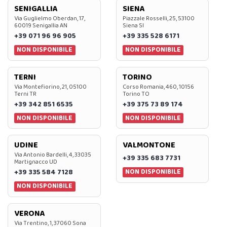
SENIGALLIA
SIENA
Via Guglielmo Oberdan, 17,
Piazzale Rosselli, 25, 53100
60019 Senigallia AN
Siena SI
+39 071 96 96 905
+39 335 528 6171
NON DISPONIBILE
NON DISPONIBILE
TERNI
TORINO
Via Montefiorino, 21, 05100
Corso Romania, 460, 10156
Terni TR
Torino TO
+39 342 851 6535
+39 375 73 89 174
NON DISPONIBILE
NON DISPONIBILE
UDINE
VALMONTONE
Via Antonio Bardelli, 4, 33035
+39 335 683 7731
Martignacco UD
NON DISPONIBILE
+39 335 584 7128
NON DISPONIBILE
VERONA
Via Trentino, 1, 37060 Sona