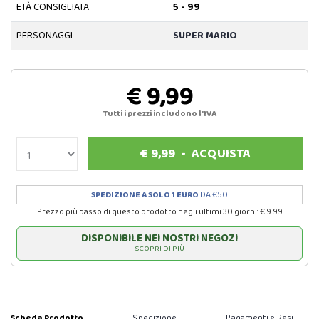
ETÀ CONSIGLIATA
5 - 99
PERSONAGGI
SUPER MARIO
€ 9,99
Tutti i prezzi includono l'IVA
€
9,99
-
ACQUISTA
SPEDIZIONE A SOLO 1 EURO
DA €50
Prezzo più basso di questo prodotto negli ultimi 30 giorni: € 9.99
DISPONIBILE NEI NOSTRI NEGOZI
SCOPRI DI PIÙ
Scheda Prodotto
Spedizione
Pagamenti e Resi