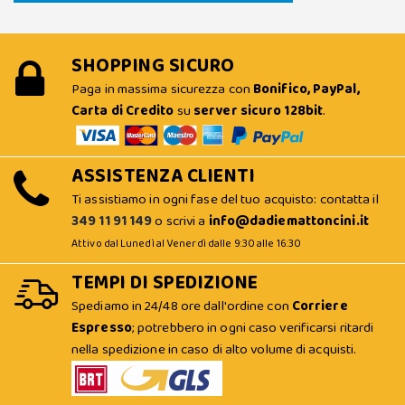
SHOPPING SICURO
Paga in massima sicurezza con
Bonifico, PayPal,
Carta di Credito
su
server sicuro 128bit
.
ASSISTENZA CLIENTI
Ti assistiamo in ogni fase del tuo acquisto: contatta il
349 11 91 149
o scrivi a
info@dadiemattoncini.it
Attivo dal Lunedì al Venerdì dalle 9:30 alle 16:30
TEMPI DI SPEDIZIONE
Spediamo in 24/48 ore dall'ordine con
Corriere
Espresso
; potrebbero in ogni caso verificarsi ritardi
nella spedizione in caso di alto volume di acquisti.