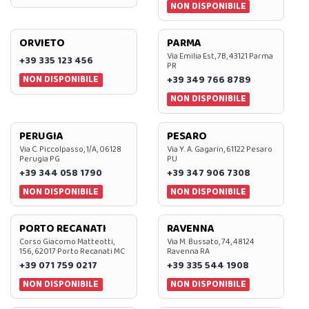
NON DISPONIBILE
ORVIETO
PARMA
Via Emilia Est, 7B, 43121 Parma
+39 335 123 456
PR
NON DISPONIBILE
+39 349 766 8789
NON DISPONIBILE
PERUGIA
PESARO
Via C. Piccolpasso, 1/A, 06128
Via Y. A. Gagarin, 61122 Pesaro
Perugia PG
PU
+39 344 058 1790
+39 347 906 7308
NON DISPONIBILE
NON DISPONIBILE
PORTO RECANATI
RAVENNA
Corso Giacomo Matteotti,
Via M. Bussato, 74, 48124
156, 62017 Porto Recanati MC
Ravenna RA
+39 071 759 0217
+39 335 544 1908
NON DISPONIBILE
NON DISPONIBILE