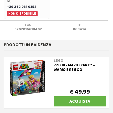
VR
+39 342 031 0352
NON DISPONIBILE
EAN
SKU
5702016618402
068414
PRODOTTI IN EVIDENZA
LEGO
72038 - MARIO KART™ –
WARIO E RE BOO
€ 49,99
ACQUISTA