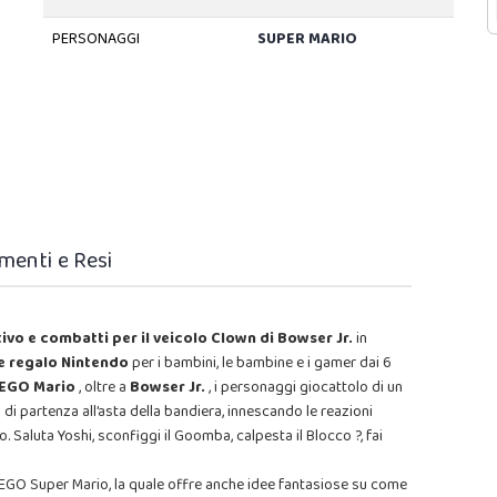
PERSONAGGI
SUPER MARIO
menti e Resi
ivo e combatti per il veicolo Clown di Bowser Jr.
in
e regalo Nintendo
per i bambini, le bambine e i gamer dai 6
 LEGO Mario
, oltre a
Bowser
Jr.
, i personaggi giocattolo di un
o di partenza all’asta della bandiera, innescando le reazioni
 Saluta Yoshi, sconfiggi il Goomba, calpesta il Blocco ?, fai
p LEGO Super Mario, la quale offre anche idee fantasiose su come