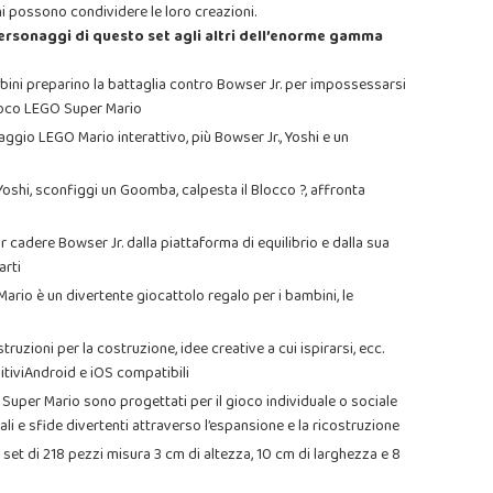
ni possono condividere le loro creazioni.
ersonaggi di questo set agli altri dell’enorme gamma
bini preparino la battaglia contro Bowser Jr. per impossessarsi
gioco LEGO Super Mario
gio LEGO Mario interattivo, più Bowser Jr., Yoshi e un
 Yoshi, sconfiggi un Goomba, calpesta il Blocco ?, affronta
 cadere Bowser Jr. dalla piattaforma di equilibrio e dalla sua
arti
io è un divertente giocattolo regalo per i bambini, le
uzioni per la costruzione, idee creative a cui ispirarsi, ecc.
tiviAndroid e iOS compatibili
Super Mario sono progettati per il gioco individuale o sociale
li e sfide divertenti attraverso l’espansione e la ricostruzione
 set di 218 pezzi misura 3 cm di altezza, 10 cm di larghezza e 8