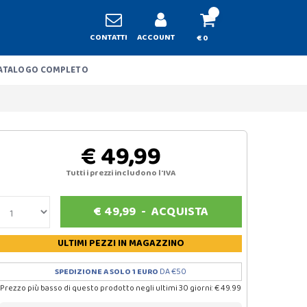
CONTATTI
ACCOUNT
€ 0
ATALOGO COMPLETO
€ 49,99
Tutti i prezzi includono l'IVA
€
49,99
-
ACQUISTA
ULTIMI PEZZI
IN MAGAZZINO
SPEDIZIONE A SOLO 1 EURO
DA €50
Prezzo più basso di questo prodotto negli ultimi 30 giorni: € 49.99