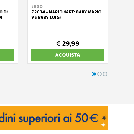
LEGO
LEGO
O DI
72034 - MARIO KART: BABY MARIO
71414
I
VS BABY LUIGI
SCAP
€ 29,99
ACQUISTA