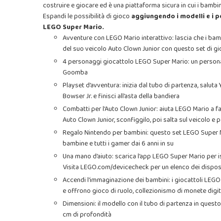
costruire e giocare ed è una piattaforma sicura in cui i bambi
Espandi le possibilità di gioco
aggiungendo i modelli e i p
LEGO Super Mario.
Avventure con LEGO Mario interattivo: lascia che i bam
del suo veicolo Auto Clown Junior con questo set di 
4 personaggi giocattolo LEGO Super Mario: un personag
Goomba
Playset d’avventura: inizia dal tubo di partenza, saluta
Bowser Jr. e finisci all’asta della bandiera
Combatti per l’Auto Clown Junior: aiuta LEGO Mario a far
Auto Clown Junior, sconfiggilo, poi salta sul veicolo e p
Regalo Nintendo per bambini: questo set LEGO Super Mar
bambine e tutti i gamer dai 6 anni in su
Una mano d’aiuto: scarica l’app LEGO Super Mario per istr
Visita LEGO.com/devicecheck per un elenco dei disposi
Accendi l’immaginazione dei bambini: i giocattoli LEGO 
e offrono gioco di ruolo, collezionismo di monete digita
Dimensioni: il modello con il tubo di partenza in questo
cm di profondità