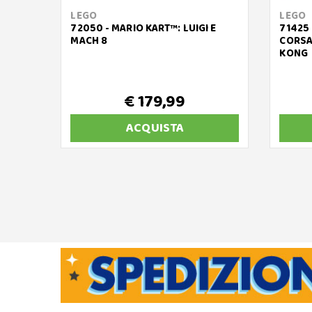
LEGO
LEGO
72050 - MARIO KART™: LUIGI E
71425 
MACH 8
CORSA
KONG
€ 179,99
ACQUISTA