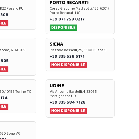
PORTO RECANATI
 61122 Pesaro PU
Corso Giacomo Matteotti, 156, 62017
Porto Recanati MC
7308
+39 071 759 0217
ILE
DISPONIBILE
SIENA
rdan, 17, 60019
Piazzale Rosselli, 25, 53100 Siena SI
+39 335 528 6171
 905
NON DISPONIBILE
ILE
UDINE
60, 10156 Torino TO
Via Antonio Bardelli, 4, 33035
Martignacco UD
 174
+39 335 584 7128
ILE
NON DISPONIBILE
37060 Sona VR