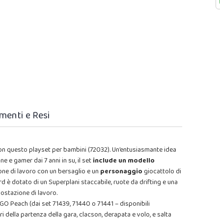
menti e Resi
con questo playset per bambini (72032). Un’entusiasmante idea
 e gamer dai 7 anni in su, il set
include un modello
one di lavoro con un bersaglio e un
personaggio
giocattolo di
ard è dotato di un Superplani staccabile, ruote da drifting e una
postazione di lavoro.
GO Peach (dai set 71439, 71440 o 71441 – disponibili
ri della partenza della gara, clacson, derapata e volo, e salta