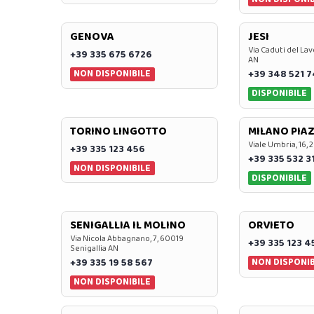
GENOVA
JESI
Via Caduti del Lav
+39 335 675 6726
AN
NON DISPONIBILE
+39 348 521 
DISPONIBILE
TORINO LINGOTTO
MILANO PIAZ
Viale Umbria, 16, 
+39 335 123 456
+39 335 532 3
NON DISPONIBILE
DISPONIBILE
SENIGALLIA IL MOLINO
ORVIETO
Via Nicola Abbagnano, 7, 60019
+39 335 123 4
Senigallia AN
NON DISPONIB
+39 335 19 58 567
NON DISPONIBILE