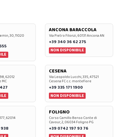
ANCONA BARACCOLA
emin, 30, 11020
Via Pietro Filonzi, 60131 Ancona AN
+39 340 36 62 275
0655
NON DISPONIBILE
ILE
CESENA
 98, 62012
Via Leopoldo Lucchi, 335, 47521
e MC
Cesena FC c.c. montefiore
 427
+39 335 171 1900
ILE
NON DISPONIBILE
FOLIGNO
 177, 62014
Corso Camillo Benso Conte di
Cavour, 2, 06034 Foligno PG
 938
+39 0742 197 93 76
ILE
NON DISPONIBILE