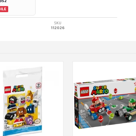
0352
ILE
SKU
112026