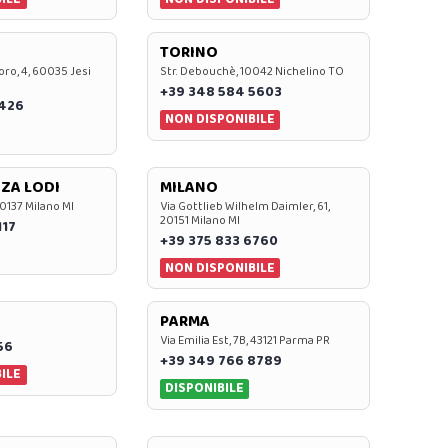
TORINO
oro, 4, 60035 Jesi
Str. Debouchè, 10042 Nichelino TO
+39 348 584 5603
7426
NON DISPONIBILE
ZA LODI
MILANO
20137 Milano MI
Via Gottlieb Wilhelm Daimler, 61,
20151 Milano MI
117
+39 375 833 6760
NON DISPONIBILE
PARMA
Via Emilia Est, 7B, 43121 Parma PR
56
+39 349 766 8789
ILE
DISPONIBILE