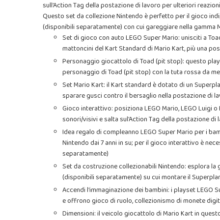
sull’Action Tag della postazione di lavoro per ulteriori reazioni 
Questo set da collezione Nintendo è perfetto per il gioco indip
(disponibili separatamente) con cui gareggiare nella gamma 
Set di gioco con auto LEGO Super Mario: unisciti a Toa
mattoncini del Kart Standard di Mario Kart, più una pos
Personaggio giocattolo di Toad (pit stop): questo play
personaggio di Toad (pit stop) con la tuta rossa da m
Set Mario Kart: il Kart standard è dotato di un Superpla
sparare gusci contro il bersaglio nella postazione di l
Gioco interattivo: posiziona LEGO Mario, LEGO Luigi o 
sonori/visivi e salta sul’Action Tag della postazione di l
Idea regalo di compleanno LEGO Super Mario per i bamb
Nintendo dai 7 anni in su; per il gioco interattivo è nec
separatamente)
Set da costruzione collezionabili Nintendo: esplora la
(disponibili separatamente) su cui montare il Superpla
Accendi l’immaginazione dei bambini: i playset LEGO Su
e offrono gioco di ruolo, collezionismo di monete digita
Dimensioni: il veicolo giocattolo di Mario Kart in quest