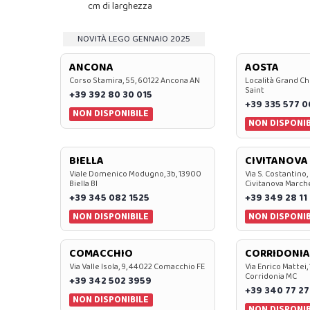
cm di larghezza
NOVITÀ LEGO GENNAIO 2025
ANCONA
AOSTA
Corso Stamira, 55, 60122 Ancona AN
Località Grand Ch
Saint
+39 392 80 30 015
+39 335 577 
NON DISPONIBILE
NON DISPONIB
BIELLA
CIVITANOVA
Viale Domenico Modugno, 3b, 13900
Via S. Costantino,
Biella BI
Civitanova March
+39 345 082 1525
+39 349 28 11
NON DISPONIBILE
NON DISPONIB
COMACCHIO
CORRIDONIA
Via Valle Isola, 9, 44022 Comacchio FE
Via Enrico Mattei,
Corridonia MC
+39 342 502 3959
+39 340 77 27
NON DISPONIBILE
NON DISPONIB