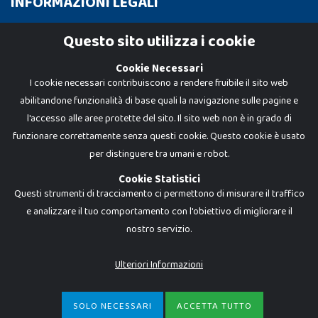
INFORMAZIONI LEGALI
Cookie Policy
Questo sito utilizza i cookie
Privacy Policy
Cookie Necessari
I cookie necessari contribuiscono a rendere fruibile il sito web
abilitandone funzionalità di base quali la navigazione sulle pagine e
l'accesso alle aree protette del sito. Il sito web non è in grado di
funzionare correttamente senza questi cookie. Questo cookie è usato
per distinguere tra umani e robot.
Cookie Statistici
Questi strumenti di tracciamento ci permettono di misurare il traffico
e analizzare il tuo comportamento con l'obiettivo di migliorare il
Dadi e Mattoncini è un brand di Giocabene Srl. Ogni riproduzione o utilizzo non
nostro servizio.
espressamente autorizzato è severamente vietato. Tutti i loghi, marchi,
brand elencati nel presente shop sono di proprietà dei rispettivi titolari.
I prezzi e le promozioni pubblicate potrebbero differire da quanto esposto in
Ulteriori Informazioni
negozio.
Giocabene Srl - via della Posta 8, 20123 Milano (MI)
P.IVA 02608090425 - REA AN201199 - C.S. 10.000 i.v.
SOLO NECESSARI
ACCETTA TUTTO