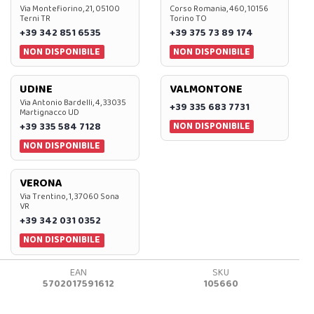
Via Montefiorino, 21, 05100
Corso Romania, 460, 10156
Terni TR
Torino TO
+39 342 851 6535
+39 375 73 89 174
NON DISPONIBILE
NON DISPONIBILE
UDINE
VALMONTONE
Via Antonio Bardelli, 4, 33035
+39 335 683 7731
Martignacco UD
NON DISPONIBILE
+39 335 584 7128
NON DISPONIBILE
VERONA
Via Trentino, 1, 37060 Sona
VR
+39 342 031 0352
NON DISPONIBILE
EAN
SKU
5702017591612
105660