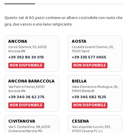
Questo set di 60 pezzi contiene un albero costruibile con ruota che
gira, due vassoi e una liana rampicante.
ANCONA
AOSTA
Corso Stamira, 55, 60122
Località Grand Chemin, 30,
Ancona AN
11020 Saint
+39 392 80 30 015
+39 335 577 0655
NON DISPONIBILE
NON DISPONIBILE
ANCONA BARACCOLA
BIELLA
Via Pietro Filonzi, 60131
Viale Domenico Modugno, 3b,
Ancona AN
13900 Biella BI
+39 340 36 62 275
+39 345 082 1525
NON DISPONIBILE
NON DISPONIBILE
CIVITANOVA
CESENA
Via S. Costantino, 98, 62012
Via Leopoldo Lucchi, 335,
Civitanova Marche MC
47521 Cesena FC c.c.