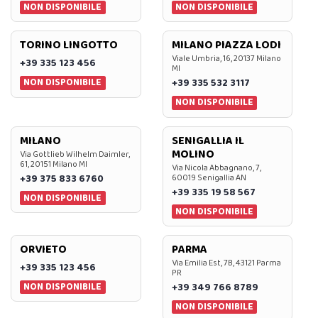
NON DISPONIBILE
NON DISPONIBILE
TORINO LINGOTTO
MILANO PIAZZA LODI
Viale Umbria, 16, 20137 Milano
+39 335 123 456
MI
NON DISPONIBILE
+39 335 532 3117
NON DISPONIBILE
MILANO
SENIGALLIA IL
MOLINO
Via Gottlieb Wilhelm Daimler,
61, 20151 Milano MI
Via Nicola Abbagnano, 7,
+39 375 833 6760
60019 Senigallia AN
+39 335 19 58 567
NON DISPONIBILE
NON DISPONIBILE
ORVIETO
PARMA
Via Emilia Est, 7B, 43121 Parma
+39 335 123 456
PR
NON DISPONIBILE
+39 349 766 8789
NON DISPONIBILE