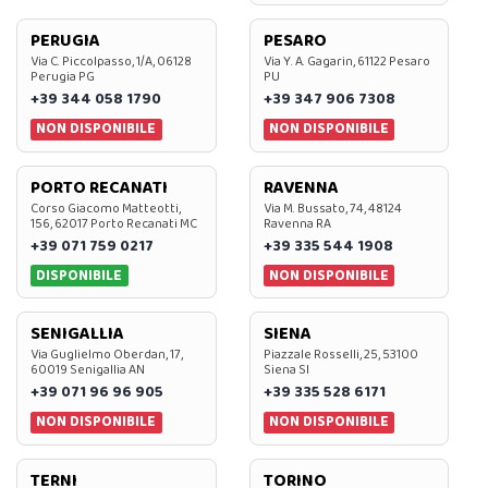
PERUGIA
PESARO
Via C. Piccolpasso, 1/A, 06128
Via Y. A. Gagarin, 61122 Pesaro
Perugia PG
PU
+39 344 058 1790
+39 347 906 7308
NON DISPONIBILE
NON DISPONIBILE
PORTO RECANATI
RAVENNA
Corso Giacomo Matteotti,
Via M. Bussato, 74, 48124
156, 62017 Porto Recanati MC
Ravenna RA
+39 071 759 0217
+39 335 544 1908
DISPONIBILE
NON DISPONIBILE
SENIGALLIA
SIENA
Via Guglielmo Oberdan, 17,
Piazzale Rosselli, 25, 53100
60019 Senigallia AN
Siena SI
+39 071 96 96 905
+39 335 528 6171
NON DISPONIBILE
NON DISPONIBILE
TERNI
TORINO