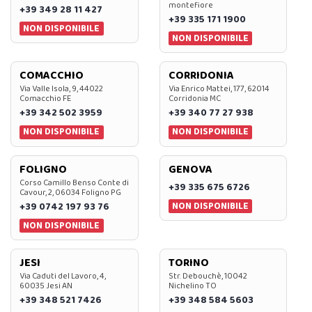
montefiore
+39 349 28 11 427
+39 335 171 1900
NON DISPONIBILE
NON DISPONIBILE
COMACCHIO
CORRIDONIA
Via Valle Isola, 9, 44022
Via Enrico Mattei, 177, 62014
Comacchio FE
Corridonia MC
+39 342 502 3959
+39 340 77 27 938
NON DISPONIBILE
NON DISPONIBILE
FOLIGNO
GENOVA
Corso Camillo Benso Conte di
+39 335 675 6726
Cavour, 2, 06034 Foligno PG
NON DISPONIBILE
+39 0742 197 93 76
NON DISPONIBILE
JESI
TORINO
Via Caduti del Lavoro, 4,
Str. Debouchè, 10042
60035 Jesi AN
Nichelino TO
+39 348 521 7426
+39 348 584 5603