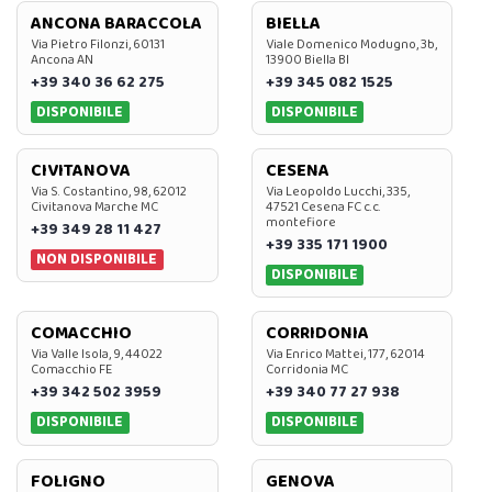
ANCONA BARACCOLA
BIELLA
Via Pietro Filonzi, 60131
Viale Domenico Modugno, 3b,
Ancona AN
13900 Biella BI
+39 340 36 62 275
+39 345 082 1525
DISPONIBILE
DISPONIBILE
CIVITANOVA
CESENA
Via S. Costantino, 98, 62012
Via Leopoldo Lucchi, 335,
Civitanova Marche MC
47521 Cesena FC c.c.
montefiore
+39 349 28 11 427
+39 335 171 1900
NON DISPONIBILE
DISPONIBILE
COMACCHIO
CORRIDONIA
Via Valle Isola, 9, 44022
Via Enrico Mattei, 177, 62014
Comacchio FE
Corridonia MC
+39 342 502 3959
+39 340 77 27 938
DISPONIBILE
DISPONIBILE
FOLIGNO
GENOVA