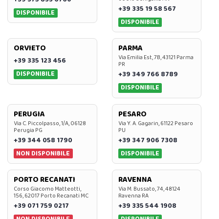
+39 335 19 58 567
DISPONIBILE
DISPONIBILE
ORVIETO
PARMA
Via Emilia Est, 7B, 43121 Parma
+39 335 123 456
PR
DISPONIBILE
+39 349 766 8789
DISPONIBILE
PERUGIA
PESARO
Via C. Piccolpasso, 1/A, 06128
Via Y. A. Gagarin, 61122 Pesaro
Perugia PG
PU
+39 344 058 1790
+39 347 906 7308
NON DISPONIBILE
DISPONIBILE
PORTO RECANATI
RAVENNA
Corso Giacomo Matteotti,
Via M. Bussato, 74, 48124
156, 62017 Porto Recanati MC
Ravenna RA
+39 071 759 0217
+39 335 544 1908