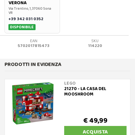
VERONA
Via Trentino, 1, 37060 Sona
VR
+39 342 031 0352
DISPONIBILE
EAN
SKU
5702017815473
114220
PRODOTTI IN EVIDENZA
LEGO
21270 - LA CASA DEL
MOOSHROOM
€ 49,99
ACQUISTA