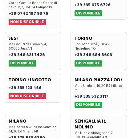
Corso Camillo Benso Conte di
+39 335 675 6726
Cavour, 2, 06034 Foligno PG
DISPONIBILE
+39 0742 197 93 76
NON DISPONIBILE
JESI
TORINO
Via Caduti del Lavoro, 4,
Str. Debouchè, 10042
60035 Jesi AN
Nichelino TO
+39 348 521 7426
+39 348 584 5603
DISPONIBILE
DISPONIBILE
TORINO LINGOTTO
MILANO PIAZZA LODI
Viale Umbria, 16, 20137 Milano
+39 335 123 456
MI
NON DISPONIBILE
+39 335 532 3117
DISPONIBILE
MILANO
SENIGALLIA IL
MOLINO
Via Gottlieb Wilhelm Daimler,
61, 20151 Milano MI
Via Nicola Abbagnano, 7,
+39 375 833 6760
60019 Senigallia AN