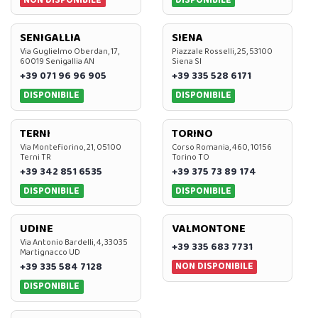
NON DISPONIBILE
DISPONIBILE
SENIGALLIA
SIENA
Via Guglielmo Oberdan, 17,
Piazzale Rosselli, 25, 53100
60019 Senigallia AN
Siena SI
+39 071 96 96 905
+39 335 528 6171
DISPONIBILE
DISPONIBILE
TERNI
TORINO
Via Montefiorino, 21, 05100
Corso Romania, 460, 10156
Terni TR
Torino TO
+39 342 851 6535
+39 375 73 89 174
DISPONIBILE
DISPONIBILE
UDINE
VALMONTONE
Via Antonio Bardelli, 4, 33035
+39 335 683 7731
Martignacco UD
NON DISPONIBILE
+39 335 584 7128
DISPONIBILE