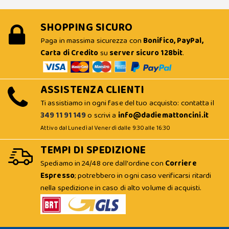
SHOPPING SICURO
Paga in massima sicurezza con
Bonifico, PayPal,
Carta di Credito
su
server sicuro 128bit
.
ASSISTENZA CLIENTI
Ti assistiamo in ogni fase del tuo acquisto: contatta il
349 11 91 149
o scrivi a
info@dadiemattoncini.it
Attivo dal Lunedì al Venerdì dalle 9:30 alle 16:30
TEMPI DI SPEDIZIONE
Spediamo in 24/48 ore dall'ordine con
Corriere
Espresso
; potrebbero in ogni caso verificarsi ritardi
nella spedizione in caso di alto volume di acquisti.