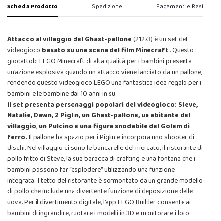
Scheda Prodotto
Spedizione
Pagamenti e Resi
Attacco al villaggio del Ghast-pallone
(21273) è un set del
videogioco
basato su una scena del film Minecraft
. Questo
giocattolo LEGO Minecraft di alta qualità per i bambini presenta
un’azione esplosiva quando un attacco viene lanciato da un pallone,
rendendo questo videogioco LEGO una fantastica idea regalo per i
bambini e le bambine dai 10 anni in su.
Il set presenta personaggi popolari del videogioco: Steve,
Natalie, Dawn, 2 Piglin, un Ghast-pallone, un abitante del
villaggio, un Pulcino e una figura snodabile del Golem di
ferro.
Il pallone ha spazio per i Piglin e incorpora uno shooter di
dischi. Nel villaggio ci sono le bancarelle del mercato, il ristorante di
pollo fritto di Steve, la sua baracca di crafting e una fontana che i
bambini possono far “esplodere” utilizzando una funzione
integrata. Il tetto del ristorante è sormontato da un grande modello
di pollo che include una divertente funzione di deposizione delle
uova. Per il divertimento digitale, l’app LEGO Builder consente ai
bambini di ingrandire, ruotare i modelli in 3D e monitorare i loro