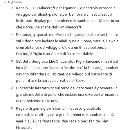
progressi.
Regalo LEGO Minecraft per i gamer: il giocattolo Attacco al
villaggio del Ghast-pallone per bambini è un set creativo
build-and-display per i bambini e le bambine dai 10 anni in su
che ricrea una scena del film Minecraft
Personaggi giocattolo Minecraft: questo pratico set basato
sul videogioco include le minifigure di Steve, Natalie, Dawn e
di un abitante del villaggio, oltre a un Ghast-pallone, un
Pulcino, 2 Piglin e un Golem di ferro snodabile
Set del videogioco LEGO: quando i Piglin lanciano missili dal
loro Ghast-pallone facendo “esplodere” la fontana, i bambini
devono difendere gli abitanti del villaggio, il ristorante di
pollo fritto e la baracca creativa di Steve
Giocattolo interattivo: sul tetto del ristorante è presente un
grande modello di pollo, che include una divertente funzione
di deposizione delle uova
Regalo di gaming per i bambini: questo giocattolo
costruibile di alta qualità per i bambini e le bambine dai 10
anni in su è una fantastica idea regalo per i fan del film
Minecraft