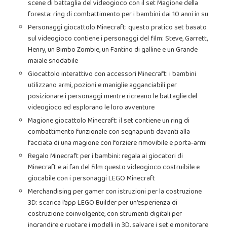
scene di battaglia del videogioco con il set Magione della
foresta: ring di combattimento per i bambini dai 10 anni in su
Personaggi giocattolo Minecraft: questo pratico set basato
sul videogioco contiene i personaggi del film: Steve, Garrett,
Henry, un Bimbo Zombie, un Fantino di galline e un Grande
maiale snodabile
Giocattolo interattivo con accessori Minecraft: i bambini
utilizzano armi, pozioni e maniglie agganciabili per
posizionare i personaggi mentre ricreano le battaglie del
videogioco ed esplorano le loro avventure
Magione giocattolo Minecraft: il set contiene un ring di
combattimento funzionale con segnapunti davanti alla
facciata di una magione con forziere rimovibile e porta-armi
Regalo Minecraft per i bambini: regala ai giocatori di
Minecraft e ai fan del film questo videogioco costruibile e
giocabile con i personaggi LEGO Minecraft
Merchandising per gamer con istruzioni per la costruzione
3D: scarica l’app LEGO Builder per un’esperienza di
costruzione coinvolgente, con strumenti digitali per
ingrandire e ruotare i modelli in 3D, salvare i set e monitorare