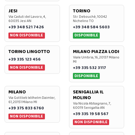
JESI
TORINO
Via Caduti del Lavoro, 4,
Str. Debouchè, 10042
60035 Jesi AN
Nichelino TO
+39 348 521 7426
+39 348 584 5603
NON DISPONIBILE
DISPONIBILE
TORINO LINGOTTO
MILANO PIAZZA LODI
Viale Umbria, 16, 20137 Milano
+39 335 123 456
MI
NON DISPONIBILE
+39 335 532 3117
DISPONIBILE
MILANO
SENIGALLIA IL
MOLINO
Via Gottlieb Wilhelm Daimler,
61, 20151 Milano MI
Via Nicola Abbagnano, 7,
+39 375 833 6760
60019 Senigallia AN
+39 335 19 58 567
NON DISPONIBILE
NON DISPONIBILE