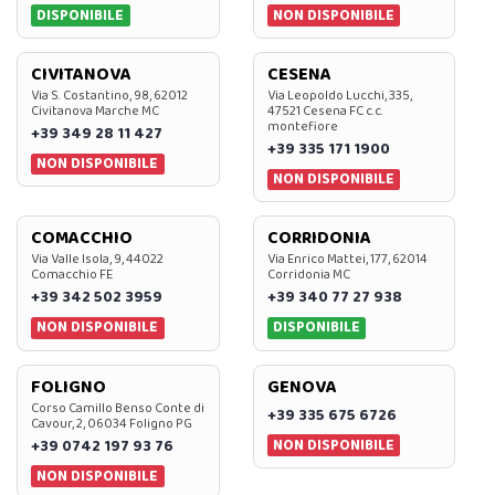
DISPONIBILE
NON DISPONIBILE
CIVITANOVA
CESENA
Via S. Costantino, 98, 62012
Via Leopoldo Lucchi, 335,
Civitanova Marche MC
47521 Cesena FC c.c.
montefiore
+39 349 28 11 427
+39 335 171 1900
NON DISPONIBILE
NON DISPONIBILE
COMACCHIO
CORRIDONIA
Via Valle Isola, 9, 44022
Via Enrico Mattei, 177, 62014
Comacchio FE
Corridonia MC
+39 342 502 3959
+39 340 77 27 938
NON DISPONIBILE
DISPONIBILE
FOLIGNO
GENOVA
Corso Camillo Benso Conte di
+39 335 675 6726
Cavour, 2, 06034 Foligno PG
NON DISPONIBILE
+39 0742 197 93 76
NON DISPONIBILE