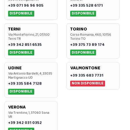
+39 071 96 96 905
+39 335 528 6171
DISPONIBILE
DISPONIBILE
TERNI
TORINO
Via Montefiorino, 21, 05100
Corso Romania, 460, 10156
Terni TR
Torino TO
+39 342 851 6535
+39 375 73 89 174
DISPONIBILE
DISPONIBILE
UDINE
VALMONTONE
Via Antonio Bardelli, 4, 33035
+39 335 683 7731
Martignacco UD
NON DISPONIBILE
+39 335 584 7128
DISPONIBILE
VERONA
Via Trentino, 1, 37060 Sona
VR
+39 342 031 0352