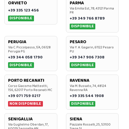
ORVIETO
PARMA
Via Emilia Est, 7B, 43121 Parma
+39 335 123 456
PR
DISPONIBILE
+39 349 766 8789
DISPONIBILE
PERUGIA
PESARO
Via C. Piccolpasso, 1/A, 06128
Via Y. A. Gagarin, 61122 Pesaro
Perugia PG
PU
+39 344 058 1790
+39 347 906 7308
DISPONIBILE
DISPONIBILE
PORTO RECANATI
RAVENNA
Corso Giacomo Matteotti,
Via M. Bussato, 74, 48124
156, 62017 Porto Recanati MC
Ravenna RA
+39 071 759 0217
+39 335 544 1908
NON DISPONIBILE
DISPONIBILE
SENIGALLIA
SIENA
Via Guglielmo Oberdan, 17,
Piazzale Rosselli, 25, 53100
60019 Senigallia AN
Siena SI