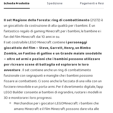
Scheda Prodotto
Spedizione
Pagamenti e Resi
Il set Magione della foresta: ring di combattimento
(21272) è
un giocattolo da costruzione di alta qualità per i bambini. È un
fantastico regalo di gaming Minecraft per i bambini, le bambine e i
fan del film Minecraft dai 10 anni in su.
Il set costruibile LEGO Minecraft contiene
i personaggi
giocattolo del film – Steve, Garrett, Henry, un Bimbo
Zombie, un Fantino di galline e un Grande maiale snodabile
– oltre ad armi e pozioni che i bambini possono utilizzare
per ricreare scene di battaglia ed esplorare le loro
avventure
. Il set contiene anche un ring di combattimento
funzionale con segnapunti e maniglie che i bambini possono
fissare ai combattenti. Ci sono anche la facciata di una villa con un
forziere rimovibile e un porta-armi. Per il divertimento digitale, l’app
LEGO Builder consente ai bambini di ingrandire, ruotare i modelli in
3D e monitorare i loro progressi.
Merchandise per i giocatori LEGOMinecraft: i bambini che
amano Minecraft e il film Minecraft possono dare vita alle