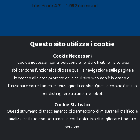
Questo sito utilizza i cookie
Cookie Necessari
Dadi e Mattoncini è un brand di Giocabene Srl. Ogni riproduzione o utilizzo non
I cookie necessari contribuiscono a rendere fruibile il sito web
espressamente autorizzato è severamente vietato. Tutti i loghi, marchi,
brand elencati nel presente shop sono di proprietà dei rispettivi titolari.
abilitandone funzionalità di base quali la navigazione sulle pagine e
I prezzi e le promozioni pubblicate potrebbero differire da quanto esposto in
negozio.
l'accesso alle aree protette del sito. Il sito web non è in grado di
Giocabene Srl - via della Posta 8, 20123 Milano (MI)
funzionare correttamente senza questi cookie. Questo cookie è usato
P.IVA 02608090425 - REA AN201199 - C.S. 10.000 i.v.
per distinguere tra umani e robot.
Cookie Statistici
Questi strumenti di tracciamento ci permettono di misurare il traffico e
analizzare il tuo comportamento con l'obiettivo di migliorare il nostro
servizio.