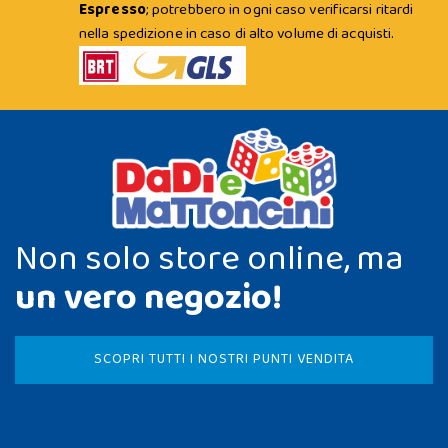
Espresso
; potrebbero in ogni caso verificarsi ritardi
nella spedizione in caso di alto volume di acquisti.
Non solo store online, ma
un vero negozio!
SCOPRI TUTTI I NOSTRI PUNTI VENDITA