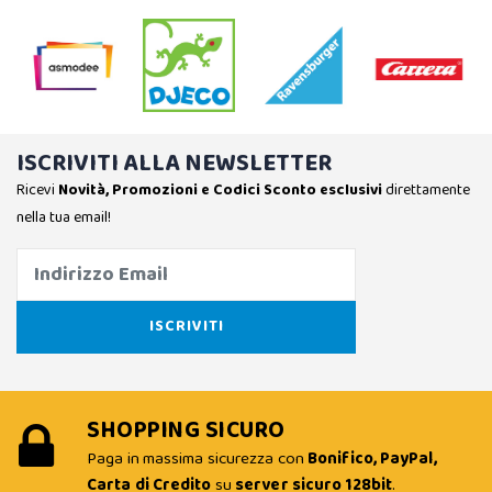
ISCRIVITI ALLA NEWSLETTER
Ricevi
Novità, Promozioni e Codici Sconto esclusivi
direttamente
nella tua email!
SHOPPING SICURO
Paga in massima sicurezza con
Bonifico, PayPal,
Carta di Credito
su
server sicuro 128bit
.