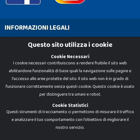
INFORMAZIONI LEGALI
Cookie Policy
Questo sito utilizza i cookie
Privacy Policy
Cookie Necessari
I cookie necessari contribuiscono a rendere fruibile il sito web
abilitandone funzionalità di base quali la navigazione sulle pagine e
l'accesso alle aree protette del sito. Il sito web non è in grado di
funzionare correttamente senza questi cookie. Questo cookie è usato
per distinguere tra umani e robot.
Cookie Statistici
Questi strumenti di tracciamento ci permettono di misurare il traffico
e analizzare il tuo comportamento con l'obiettivo di migliorare il
nostro servizio.
Dadi e Mattoncini è un brand di Giocabene Srl. Ogni riproduzione o utilizzo non
espressamente autorizzato è severamente vietato. Tutti i loghi, marchi,
brand elencati nel presente shop sono di proprietà dei rispettivi titolari.