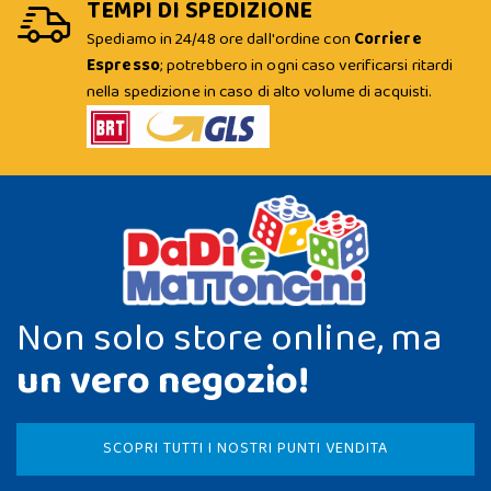
TEMPI DI SPEDIZIONE
Spediamo in 24/48 ore dall'ordine con
Corriere
Espresso
; potrebbero in ogni caso verificarsi ritardi
nella spedizione in caso di alto volume di acquisti.
Non solo store online, ma
un vero negozio!
SCOPRI TUTTI I NOSTRI PUNTI VENDITA