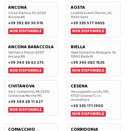
ANCONA
AOSTA
Corso Stamira, 55, 60122
Località Grand Chemin, 30,
Ancona AN
11020 Saint
+39 392 80 30 015
+39 335 577 0655
NON DISPONIBILE
NON DISPONIBILE
ANCONA BARACCOLA
BIELLA
Via Pietro Filonzi, 60131
Viale Domenico Modugno, 3b,
Ancona AN
13900 Biella BI
+39 340 36 62 275
+39 345 082 1525
NON DISPONIBILE
NON DISPONIBILE
CIVITANOVA
CESENA
Via S. Costantino, 98, 62012
Via Leopoldo Lucchi, 335,
Civitanova Marche MC
47521 Cesena FC c.c.
montefiore
+39 349 28 11 427
+39 335 171 1900
NON DISPONIBILE
NON DISPONIBILE
COMACCHIO
CORRIDONIA