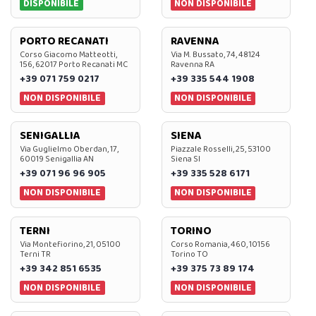
DISPONIBILE
NON DISPONIBILE
PORTO RECANATI
RAVENNA
Corso Giacomo Matteotti,
Via M. Bussato, 74, 48124
156, 62017 Porto Recanati MC
Ravenna RA
+39 071 759 0217
+39 335 544 1908
NON DISPONIBILE
NON DISPONIBILE
SENIGALLIA
SIENA
Via Guglielmo Oberdan, 17,
Piazzale Rosselli, 25, 53100
60019 Senigallia AN
Siena SI
+39 071 96 96 905
+39 335 528 6171
NON DISPONIBILE
NON DISPONIBILE
TERNI
TORINO
Via Montefiorino, 21, 05100
Corso Romania, 460, 10156
Terni TR
Torino TO
+39 342 851 6535
+39 375 73 89 174
NON DISPONIBILE
NON DISPONIBILE