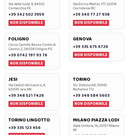
Via Valle Isola, 9, 44022
Via Enrico Mattei, 177, 62014
Comacchio FE
Corridonia MC
+39 342 502 3959
+39 340 77 27 938
NON DISPONIBILE
NON DISPONIBILE
FOLIGNO
GENOVA
Corso Camillo Benso Conte di
+39 335 675 6726
Cavour, 2, 06034 Foligno PG
NON DISPONIBILE
+39 0742 197 93 76
NON DISPONIBILE
JESI
TORINO
Via Caduti del Lavoro, 4,
Str. Debouchè, 10042
60035 Jesi AN
Nichelino TO
+39 348 521 7426
+39 348 584 5603
NON DISPONIBILE
NON DISPONIBILE
TORINO LINGOTTO
MILANO PIAZZA LODI
Viale Umbria, 16, 20137 Milano
+39 335 123 456
MI