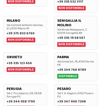
NON DISPONIBILE
+39 335 532 3117
NON DISPONIBILE
MILANO
SENIGALLIA IL
MOLINO
Via Gottlieb Wilhelm Daimler,
61, 20151 Milano MI
Via Nicola Abbagnano, 7,
+39 375 833 6760
60019 Senigallia AN
+39 335 19 58 567
NON DISPONIBILE
NON DISPONIBILE
ORVIETO
PARMA
Via Emilia Est, 7B, 43121 Parma
+39 335 123 456
PR
NON DISPONIBILE
+39 349 766 8789
DISPONIBILE
PERUGIA
PESARO
Via C. Piccolpasso, 1/A, 06128
Via Y. A. Gagarin, 61122 Pesaro
Perugia PG
PU
+39 344 058 1790
+39 347 906 7308