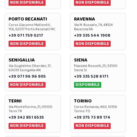
NON DISPONIBILE
NON DISPONIBILE
PORTO RECANATI
RAVENNA
Corso Giacomo Matteotti,
Via M. Bussato, 74, 48124
156, 62017 Porto Recanati MC
Ravenna RA
+39 071 759 0217
+39 335 544 1908
NON DISPONIBILE
NON DISPONIBILE
SENIGALLIA
SIENA
Via Guglielmo Oberdan, 17,
Piazzale Rosselli, 25, 53100
60019 Senigallia AN
Siena SI
+39 071 96 96 905
+39 335 528 6171
NON DISPONIBILE
DISPONIBILE
TERNI
TORINO
Via Montefiorino, 21, 05100
Corso Romania, 460, 10156
Terni TR
Torino TO
+39 342 851 6535
+39 375 73 89 174
NON DISPONIBILE
NON DISPONIBILE