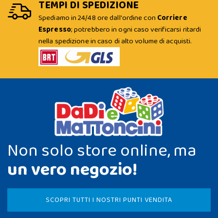
TEMPI DI SPEDIZIONE
Spediamo in 24/48 ore dall'ordine con
Corriere
Espresso
; potrebbero in ogni caso verificarsi ritardi
nella spedizione in caso di alto volume di acquisti.
Non solo store online, ma
un vero negozio!
SCOPRI TUTTI I NOSTRI PUNTI VENDITA