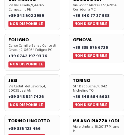
Via Valle Isola, 9, 44022
Via Enrico Mattei, 177, 62014
Comacchio FE
Corridonia MC
+39 342 502 3959
+39 340 77 27 938
NON DISPONIBILE
NON DISPONIBILE
FOLIGNO
GENOVA
Corso Camillo Benso Conte di
+39 335 675 6726
Cavour, 2, 06034 Foligno PG
NON DISPONIBILE
+39 0742 197 93 76
NON DISPONIBILE
JESI
TORINO
Via Caduti del Lavoro, 4,
Str. Debouchè, 10042
60035 Jesi AN
Nichelino TO
+39 348 521 7426
+39 348 584 5603
NON DISPONIBILE
NON DISPONIBILE
TORINO LINGOTTO
MILANO PIAZZA LODI
Viale Umbria, 16, 20137 Milano
+39 335 123 456
MI