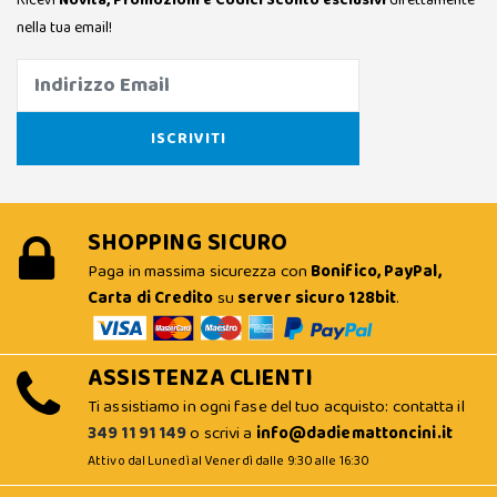
Ricevi
Novità, Promozioni e Codici Sconto esclusivi
direttamente
nella tua email!
SHOPPING SICURO
Paga in massima sicurezza con
Bonifico, PayPal,
Carta di Credito
su
server sicuro 128bit
.
ASSISTENZA CLIENTI
Ti assistiamo in ogni fase del tuo acquisto: contatta il
349 11 91 149
o scrivi a
info@dadiemattoncini.it
Attivo dal Lunedì al Venerdì dalle 9:30 alle 16:30