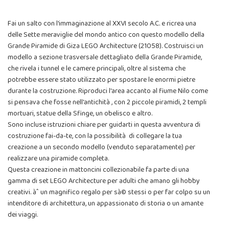
Fai un salto con l'immaginazione al XXVI secolo A.C. e ricrea una
delle Sette meraviglie del mondo antico con questo modello della
Grande Piramide di Giza LEGO Architecture (21058). Costruisci un
modello a sezione trasversale dettagliato della Grande Piramide,
che rivela i tunnel e le camere principali, oltre al sistema che
potrebbe essere stato utilizzato per spostare le enormi pietre
durante la costruzione. Riproduci l'area accanto al fiume Nilo come
si pensava che fosse nell'antichità , con 2 piccole piramidi, 2 templi
mortuari, statue della Sfinge, un obelisco e altro.
Sono incluse istruzioni chiare per guidarti in questa avventura di
costruzione fai-da-te, con la possibilità di collegare la tua
creazione a un secondo modello (venduto separatamente) per
realizzare una piramide completa.
Questa creazione in mattoncini collezionabile fa parte di una
gamma di set LEGO Architecture per adulti che amano gli hobby
creativi. àˆ un magnifico regalo per sà© stessi o per far colpo su un
intenditore di architettura, un appassionato di storia o un amante
dei viaggi.