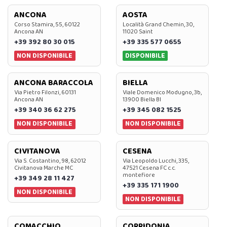
ANCONA
AOSTA
Corso Stamira, 55, 60122
Località Grand Chemin, 30,
Ancona AN
11020 Saint
+39 392 80 30 015
+39 335 577 0655
NON DISPONIBILE
DISPONIBILE
ANCONA BARACCOLA
BIELLA
Via Pietro Filonzi, 60131
Viale Domenico Modugno, 3b,
Ancona AN
13900 Biella BI
+39 340 36 62 275
+39 345 082 1525
NON DISPONIBILE
NON DISPONIBILE
CIVITANOVA
CESENA
Via S. Costantino, 98, 62012
Via Leopoldo Lucchi, 335,
Civitanova Marche MC
47521 Cesena FC c.c.
montefiore
+39 349 28 11 427
+39 335 171 1900
NON DISPONIBILE
NON DISPONIBILE
COMACCHIO
CORRIDONIA