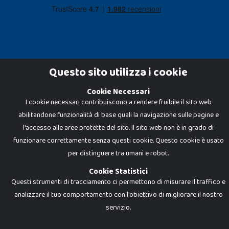
Questo sito utilizza i cookie
Cookie Necessari
Dadi e Mattoncini è un brand di Giocabene Srl. Ogni riproduzione o utilizzo non
I cookie necessari contribuiscono a rendere fruibile il sito web
espressamente autorizzato è severamente vietato. Tutti i loghi, marchi,
brand elencati nel presente shop sono di proprietà dei rispettivi titolari.
abilitandone funzionalità di base quali la navigazione sulle pagine e
I prezzi e le promozioni pubblicate potrebbero differire da quanto esposto in
negozio.
l'accesso alle aree protette del sito. Il sito web non è in grado di
Giocabene Srl - via della Posta 8, 20123 Milano (MI)
funzionare correttamente senza questi cookie. Questo cookie è usato
P.IVA 02608090425 - REA AN201199 - C.S. 10.000 i.v.
per distinguere tra umani e robot.
Cookie Statistici
Questi strumenti di tracciamento ci permettono di misurare il traffico e
analizzare il tuo comportamento con l'obiettivo di migliorare il nostro
servizio.