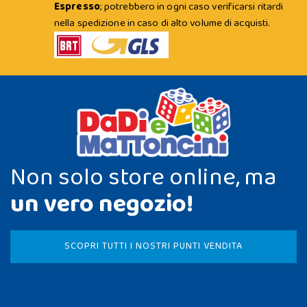
Espresso
; potrebbero in ogni caso verificarsi ritardi
nella spedizione in caso di alto volume di acquisti.
Non solo store online, ma
un vero negozio!
SCOPRI TUTTI I NOSTRI PUNTI VENDITA