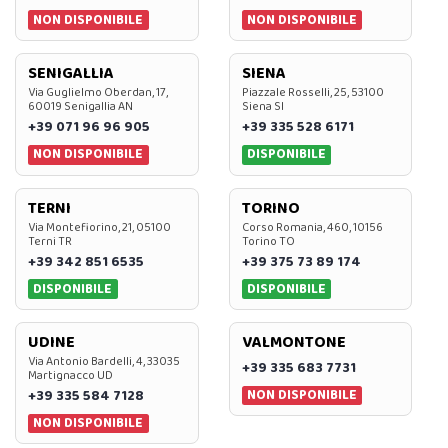
NON DISPONIBILE
NON DISPONIBILE
SENIGALLIA
SIENA
Via Guglielmo Oberdan, 17,
Piazzale Rosselli, 25, 53100
60019 Senigallia AN
Siena SI
+39 071 96 96 905
+39 335 528 6171
NON DISPONIBILE
DISPONIBILE
TERNI
TORINO
Via Montefiorino, 21, 05100
Corso Romania, 460, 10156
Terni TR
Torino TO
+39 342 851 6535
+39 375 73 89 174
DISPONIBILE
DISPONIBILE
UDINE
VALMONTONE
Via Antonio Bardelli, 4, 33035
+39 335 683 7731
Martignacco UD
NON DISPONIBILE
+39 335 584 7128
NON DISPONIBILE