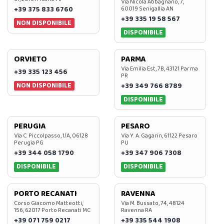
Via Nicola Abbagnano, 7,
+39 375 833 6760
60019 Senigallia AN
+39 335 19 58 567
NON DISPONIBILE
DISPONIBILE
ORVIETO
PARMA
Via Emilia Est, 7B, 43121 Parma
+39 335 123 456
PR
NON DISPONIBILE
+39 349 766 8789
DISPONIBILE
PERUGIA
PESARO
Via C. Piccolpasso, 1/A, 06128
Via Y. A. Gagarin, 61122 Pesaro
Perugia PG
PU
+39 344 058 1790
+39 347 906 7308
DISPONIBILE
DISPONIBILE
PORTO RECANATI
RAVENNA
Corso Giacomo Matteotti,
Via M. Bussato, 74, 48124
156, 62017 Porto Recanati MC
Ravenna RA
+39 071 759 0217
+39 335 544 1908