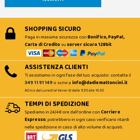
SHOPPING SICURO
Paga in massima sicurezza con
Bonifico, PayPal,
Carta di Credito
su
server sicuro 128bit
.
ASSISTENZA CLIENTI
Ti assistiamo in ogni fase del tuo acquisto: contatta il
349 11 91 149
o scrivi a
info@dadiemattoncini.it
Attivo dal Lunedì al Venerdì dalle 9:30 alle 16:30
TEMPI DI SPEDIZIONE
Spediamo in 24/48 ore dall'ordine con
Corriere
Espresso
; potrebbero in ogni caso verificarsi ritardi
nella spedizione in caso di alto volume di acquisti.