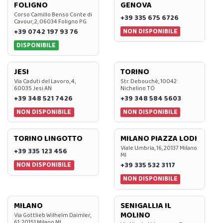
FOLIGNO
GENOVA
Corso Camillo Benso Conte di
+39 335 675 6726
Cavour, 2, 06034 Foligno PG
NON DISPONIBILE
+39 0742 197 93 76
DISPONIBILE
JESI
TORINO
Via Caduti del Lavoro, 4,
Str. Debouchè, 10042
60035 Jesi AN
Nichelino TO
+39 348 521 7426
+39 348 584 5603
NON DISPONIBILE
NON DISPONIBILE
TORINO LINGOTTO
MILANO PIAZZA LODI
Viale Umbria, 16, 20137 Milano
+39 335 123 456
MI
NON DISPONIBILE
+39 335 532 3117
NON DISPONIBILE
MILANO
SENIGALLIA IL
MOLINO
Via Gottlieb Wilhelm Daimler,
61, 20151 Milano MI