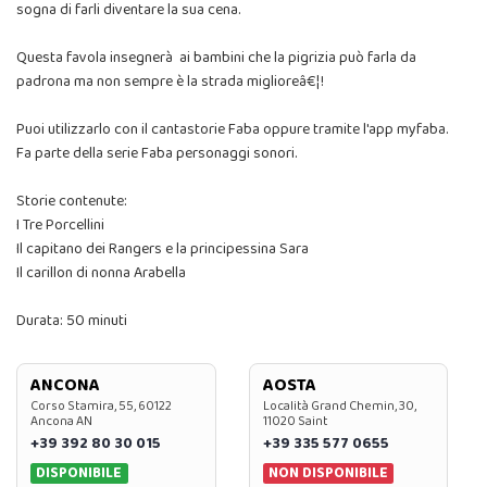
sogna di farli diventare la sua cena.
Questa favola insegnerà ai bambini che la pigrizia può farla da
padrona ma non sempre è la strada miglioreâ€¦!
Puoi utilizzarlo con il cantastorie Faba oppure tramite l'app myfaba.
Fa parte della serie Faba personaggi sonori.
Storie contenute:
I Tre Porcellini
Il capitano dei Rangers e la principessina Sara
Il carillon di nonna Arabella
Durata: 50 minuti
ANCONA
AOSTA
Corso Stamira, 55, 60122
Località Grand Chemin, 30,
Ancona AN
11020 Saint
+39 392 80 30 015
+39 335 577 0655
DISPONIBILE
NON DISPONIBILE