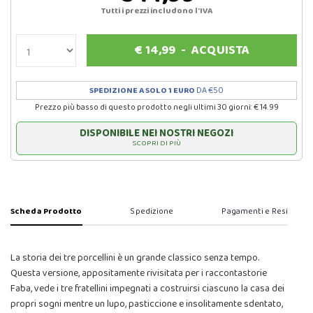
Tutti i prezzi includono l'IVA
€
14,99
-
ACQUISTA
SPEDIZIONE A SOLO 1 EURO
DA €50
Prezzo più basso di questo prodotto negli ultimi 30 giorni: € 14.99
DISPONIBILE NEI NOSTRI NEGOZI
SCOPRI DI PIÙ
Scheda Prodotto
Spedizione
Pagamenti e Resi
La storia dei tre porcellini è un grande classico senza tempo.
Questa versione, appositamente rivisitata per i raccontastorie
Faba, vede i tre fratellini impegnati a costruirsi ciascuno la casa dei
propri sogni mentre un lupo, pasticcione e insolitamente sdentato,