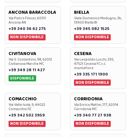
ANCONA BARACCOLA
BIELLA
Via Pietro Filonzi, 60131
Viale Domenico Modugno, 3b,
Ancona AN
13900 Biella BI
+39 340 36 62 275
+39 345 082 1525
NON DISPONIBILE
NON DISPONIBILE
CIVITANOVA
CESENA
Via S. Costantino, 98, 62012
Via Leopoldo Lucchi, 335,
Civitanova Marche MC
47521 Cesena FC c.c.
montefiore
+39 349 28 11 427
+39 335 171 1900
DISPONIBILE
NON DISPONIBILE
COMACCHIO
CORRIDONIA
Via Valle Isola, 9, 44022
Via Enrico Mattei, 177, 62014
Comacchio FE
Corridonia MC
+39 342 502 3959
+39 340 77 27 938
NON DISPONIBILE
NON DISPONIBILE