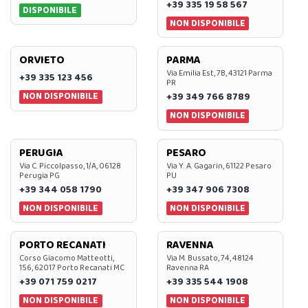
+39 335 19 58 567
DISPONIBILE
NON DISPONIBILE
ORVIETO
PARMA
Via Emilia Est, 7B, 43121 Parma
+39 335 123 456
PR
NON DISPONIBILE
+39 349 766 8789
NON DISPONIBILE
PERUGIA
PESARO
Via C. Piccolpasso, 1/A, 06128
Via Y. A. Gagarin, 61122 Pesaro
Perugia PG
PU
+39 344 058 1790
+39 347 906 7308
NON DISPONIBILE
NON DISPONIBILE
PORTO RECANATI
RAVENNA
Corso Giacomo Matteotti,
Via M. Bussato, 74, 48124
156, 62017 Porto Recanati MC
Ravenna RA
+39 071 759 0217
+39 335 544 1908
NON DISPONIBILE
NON DISPONIBILE