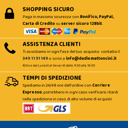
SHOPPING SICURO
Paga in massima sicurezza con
Bonifico, PayPal,
Carta di Credito
su
server sicuro 128bit
.
ASSISTENZA CLIENTI
Ti assistiamo in ogni fase del tuo acquisto: contatta il
349 11 91 149
o scrivi a
info@dadiemattoncini.it
Attivo dal Lunedì al Venerdì dalle 9:30 alle 16:30
TEMPI DI SPEDIZIONE
Spediamo in 24/48 ore dall'ordine con
Corriere
Espresso
; potrebbero in ogni caso verificarsi ritardi
nella spedizione in caso di alto volume di acquisti.