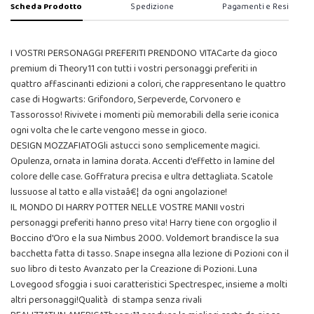
Scheda Prodotto
Spedizione
Pagamenti e Resi
I VOSTRI PERSONAGGI PREFERITI PRENDONO VITACarte da gioco
premium di Theory11 con tutti i vostri personaggi preferiti in
quattro affascinanti edizioni a colori, che rappresentano le quattro
case di Hogwarts: Grifondoro, Serpeverde, Corvonero e
Tassorosso! Rivivete i momenti più memorabili della serie iconica
ogni volta che le carte vengono messe in gioco.
DESIGN MOZZAFIATOGli astucci sono semplicemente magici.
Opulenza, ornata in lamina dorata. Accenti d'effetto in lamine del
colore delle case. Goffratura precisa e ultra dettagliata. Scatole
lussuose al tatto e alla vistaâ€¦ da ogni angolazione!
IL MONDO DI HARRY POTTER NELLE VOSTRE MANII vostri
personaggi preferiti hanno preso vita! Harry tiene con orgoglio il
Boccino d'Oro e la sua Nimbus 2000. Voldemort brandisce la sua
bacchetta fatta di tasso. Snape insegna alla lezione di Pozioni con il
suo libro di testo Avanzato per la Creazione di Pozioni. Luna
Lovegood sfoggia i suoi caratteristici Spectrespec, insieme a molti
altri personaggi!Qualità di stampa senza rivali