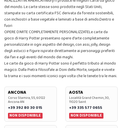
REALIZZATI IN AMERICATheory11 produce le migliori carte da gioco
del mondo. Le carte stesse sono prodotte negli Stati Uniti,
stampate su carta certificata FSC derivata da foreste sostenibili,
con inchiostri a base vegetale e laminati a base di amido.Dentro e
fuori
OPERE D'ARTE COMPLETAMENTE PERSONALIZZATELe carte da
gioco di Harry Potter presentano opere d'arte completamente
personalizzate in ogni aspetto del design, con assi, jolly, design
degli astucci e figure ispirate direttamente ai personaggi preferiti
dai fan e agli eventi del mondo dei maghi.
Le carte da gioco di Harry Potter sono il perfetto tributo al mondo
magico. Dalla Pietra filosofale ai Doni della Morte, seguite e vivete
la trama e i suoi momenti iconici ogni volta che le tenete tra le mani.
ANCONA
AOSTA
Corso Stamira, 55, 60122
Località Grand Chemin, 30,
Ancona AN
11020 Saint
+39 392 80 30 015
+39 335 577 0655
NON DISPONIBILE
NON DISPONIBILE