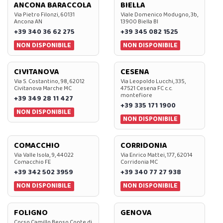
ANCONA BARACCOLA
BIELLA
Via Pietro Filonzi, 60131
Viale Domenico Modugno, 3b,
Ancona AN
13900 Biella BI
+39 340 36 62 275
+39 345 082 1525
NON DISPONIBILE
NON DISPONIBILE
CIVITANOVA
CESENA
Via S. Costantino, 98, 62012
Via Leopoldo Lucchi, 335,
Civitanova Marche MC
47521 Cesena FC c.c.
montefiore
+39 349 28 11 427
+39 335 171 1900
NON DISPONIBILE
NON DISPONIBILE
COMACCHIO
CORRIDONIA
Via Valle Isola, 9, 44022
Via Enrico Mattei, 177, 62014
Comacchio FE
Corridonia MC
+39 342 502 3959
+39 340 77 27 938
NON DISPONIBILE
NON DISPONIBILE
FOLIGNO
GENOVA
Corso Camillo Benso Conte di