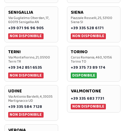
SENIGALLIA
SIENA
Via Guglielmo Oberdan, 17,
Piazzale Rosselli, 25, 53100
60019 Senigallia AN
Siena SI
+39 071 96 96 905
+39 335 528 6171
NON DISPONIBILE
NON DISPONIBILE
TERNI
TORINO
Via Montefiorino, 21, 05100
Corso Romania, 460, 10156
Terni TR
Torino TO
+39 342 851 6535
+39 375 73 89 174
NON DISPONIBILE
DISPONIBILE
UDINE
VALMONTONE
Via Antonio Bardelli, 4, 33035
+39 335 683 7731
Martignacco UD
NON DISPONIBILE
+39 335 584 7128
NON DISPONIBILE
VERONA