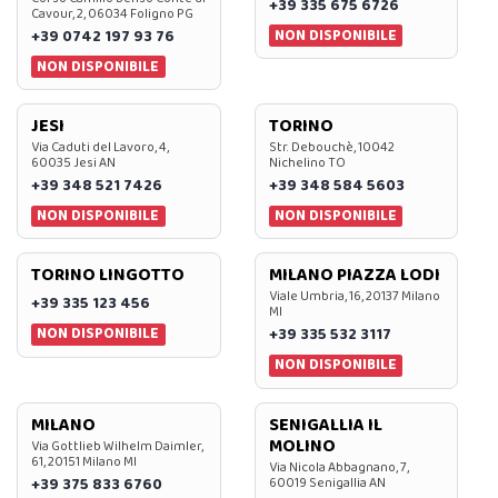
+39 335 675 6726
Cavour, 2, 06034 Foligno PG
NON DISPONIBILE
+39 0742 197 93 76
NON DISPONIBILE
JESI
TORINO
Via Caduti del Lavoro, 4,
Str. Debouchè, 10042
60035 Jesi AN
Nichelino TO
+39 348 521 7426
+39 348 584 5603
NON DISPONIBILE
NON DISPONIBILE
TORINO LINGOTTO
MILANO PIAZZA LODI
Viale Umbria, 16, 20137 Milano
+39 335 123 456
MI
NON DISPONIBILE
+39 335 532 3117
NON DISPONIBILE
MILANO
SENIGALLIA IL
MOLINO
Via Gottlieb Wilhelm Daimler,
61, 20151 Milano MI
Via Nicola Abbagnano, 7,
+39 375 833 6760
60019 Senigallia AN