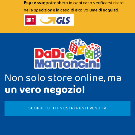
Espresso
; potrebbero in ogni caso verificarsi ritardi
nella spedizione in caso di alto volume di acquisti.
Non solo store online, ma
un vero negozio!
SCOPRI TUTTI I NOSTRI PUNTI VENDITA