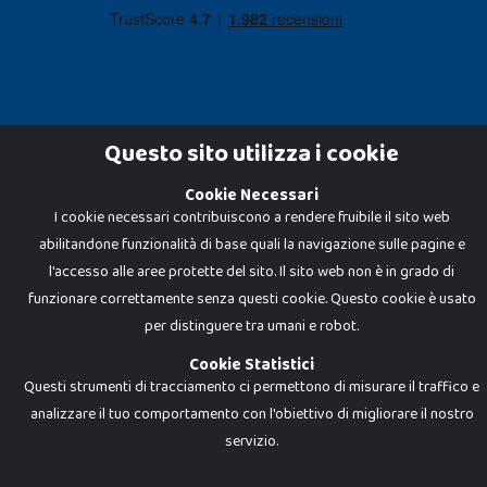
Questo sito utilizza i cookie
Cookie Necessari
Dadi e Mattoncini è un brand di Giocabene Srl. Ogni riproduzione o utilizzo non
I cookie necessari contribuiscono a rendere fruibile il sito web
espressamente autorizzato è severamente vietato. Tutti i loghi, marchi,
brand elencati nel presente shop sono di proprietà dei rispettivi titolari.
abilitandone funzionalità di base quali la navigazione sulle pagine e
I prezzi e le promozioni pubblicate potrebbero differire da quanto esposto in
negozio.
l'accesso alle aree protette del sito. Il sito web non è in grado di
Giocabene Srl - via della Posta 8, 20123 Milano (MI)
funzionare correttamente senza questi cookie. Questo cookie è usato
P.IVA 02608090425 - REA AN201199 - C.S. 10.000 i.v.
per distinguere tra umani e robot.
Cookie Statistici
Questi strumenti di tracciamento ci permettono di misurare il traffico e
analizzare il tuo comportamento con l'obiettivo di migliorare il nostro
servizio.