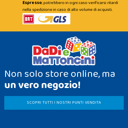
Espresso
; potrebbero in ogni caso verificarsi ritardi
nella spedizione in caso di alto volume di acquisti.
Non solo store online, ma
un vero negozio!
SCOPRI TUTTI I NOSTRI PUNTI VENDITA