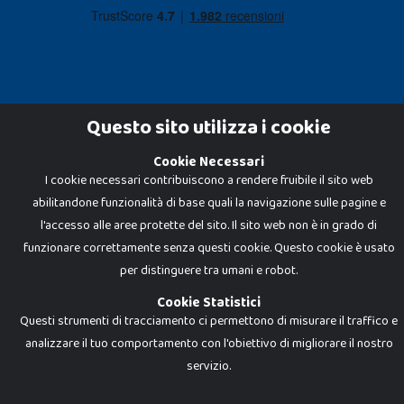
Questo sito utilizza i cookie
Cookie Necessari
Dadi e Mattoncini è un brand di Giocabene Srl. Ogni riproduzione o utilizzo non
I cookie necessari contribuiscono a rendere fruibile il sito web
espressamente autorizzato è severamente vietato. Tutti i loghi, marchi,
brand elencati nel presente shop sono di proprietà dei rispettivi titolari.
abilitandone funzionalità di base quali la navigazione sulle pagine e
I prezzi e le promozioni pubblicate potrebbero differire da quanto esposto in
negozio.
l'accesso alle aree protette del sito. Il sito web non è in grado di
Giocabene Srl - via della Posta 8, 20123 Milano (MI)
funzionare correttamente senza questi cookie. Questo cookie è usato
P.IVA 02608090425 - REA AN201199 - C.S. 10.000 i.v.
per distinguere tra umani e robot.
Cookie Statistici
Questi strumenti di tracciamento ci permettono di misurare il traffico e
analizzare il tuo comportamento con l'obiettivo di migliorare il nostro
servizio.